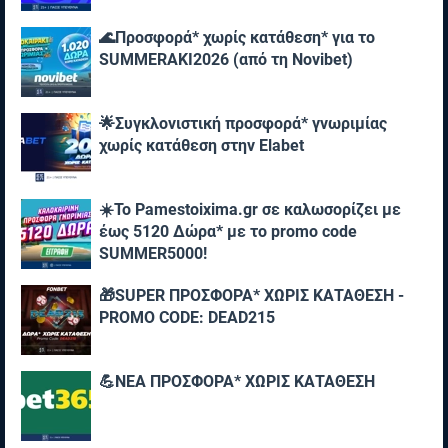
🌊Προσφορά* χωρίς κατάθεση* για το
SUMMERAKI2026 (από τη Novibet)
🌟Συγκλονιστική προσφορά* γνωριμίας
χωρίς κατάθεση στην Elabet
☀️To Pamestoixima.gr σε καλωσορίζει με
έως 5120 Δώρα* με το promo code
SUMMER5000!
🎁SUPER ΠΡΟΣΦΟΡΑ* ΧΩΡΙΣ ΚΑΤΑΘΕΣΗ -
PROMO CODE: DEAD215
💪ΝΕΑ ΠΡΟΣΦΟΡΑ* ΧΩΡΙΣ ΚΑΤΑΘΕΣΗ