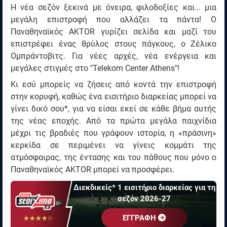
Η νέα σεζόν ξεκινά με όνειρα, φιλοδοξίες και... μια
μεγάλη επιστροφή που αλλάζει τα πάντα! Ο
Παναθηναϊκός AKTOR γυρίζει σελίδα και μαζί του
επιστρέφει ένας θρύλος στους πάγκους, ο Ζέλικο
Ομπράντοβιτς. Για νέες αρχές, νέα ενέργεια και
μεγάλες στιγμές στο "Telekom Center Athens"!
Κι εσύ μπορείς να ζήσεις από κοντά την επιστροφή
στην κορυφή, καθώς ένα εισιτήριο διαρκείας μπορεί να
γίνει δικό σου*, για να είσαι εκεί σε κάθε βήμα αυτής
της νέας εποχής. Από τα πρώτα μεγάλα παιχνίδια
μέχρι τις βραδιές που γράφουν ιστορία, η «πράσινη»
κερκίδα σε περιμένει να γίνεις κομμάτι της
ατμόσφαιρας, της έντασης και του πάθους που μόνο ο
Παναθηναϊκός AKTOR μπορεί να προσφέρει.
Διεκδικείς* 1 εισιτήριο διαρκείας για τη
σεζόν 2026-27
EΓΓΡΑΦΗ
☆☆☆☆☆
★★★★★