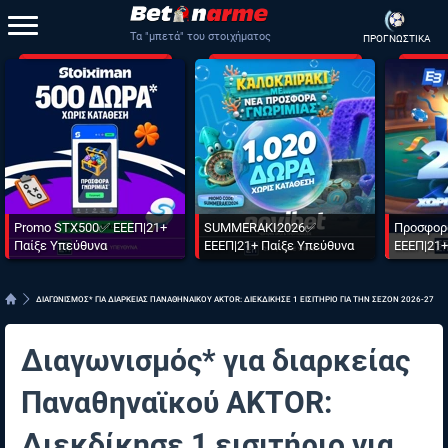
Τα "μπετά" του στοιχήματος
ΠΡΟΓΝΩΣΤΙΚΑ
Promo STX500✅ ΕΕΕΠ|21+
SUMMERAKI2026✅
Προσφορ
Παίξε Υπεύθυνα
ΕΕΕΠ|21+ Παίξε Υπεύθυνα
ΕΕΕΠ|21+
ΔΙΑΓΩΝΙΣΜΟΣ* ΓΙΑ ΔΙΑΡΚΕΙΑΣ ΠΑΝΑΘΗΝΑΙΚΟΥ AKTOR: ΔΙΕΚΔΙΚΗΣΕ 1 ΕΙΣΙΤΗΡΙΟ ΓΙΑ ΤΗΝ ΣΕΖΟΝ 2026-27
Διαγωνισμός* για διαρκείας
Παναθηναϊκού AKTOR:
Διεκδίκησε 1 εισιτήριο για