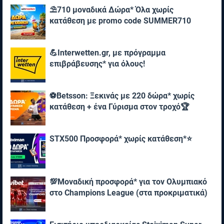
⛱️710 μοναδικά Δώρα* Όλα χωρίς
κατάθεση με promo code SUMMER710
💪Interwetten.gr, με πρόγραμμα
επιβράβευσης* για όλους!
⚽Betsson: Ξεκινάς με 220 δώρα* χωρίς
κατάθεση + ένα Γύρισμα στον τροχό🏆
STX500 Προσφορά* χωρίς κατάθεση*⭐
💯Μοναδική προσφορά* για τoν Ολυμπιακό
στο Champions League (στα προκριματικά)