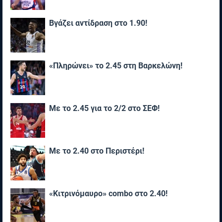
Βγάζει αντίδραση στο 1.90!
«Πληρώνει» το 2.45 στη Βαρκελώνη!
Με το 2.45 για το 2/2 στο ΣΕΦ!
Με το 2.40 στο Περιστέρι!
«Κιτρινόμαυρο» combo στο 2.40!