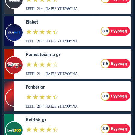
ΕΕΕΠ | 21+ | ΠΑΙΞΕ ΥΠΕΥΘΥΝΑ
Elabet
☆☆☆☆☆
★★★★★
8.8
Εγγραφή
ΕΕΕΠ | 21+ | ΠΑΙΞΕ ΥΠΕΥΘΥΝΑ
Pamestoixima gr
☆☆☆☆☆
★★★★★
8.6
Εγγραφή
ΕΕΕΠ | 21+ | ΠΑΙΞΕ ΥΠΕΥΘΥΝΑ
Fonbet gr
☆☆☆☆☆
★★★★★
8.8
Εγγραφή
ΕΕΕΠ | 21+ | ΠΑΙΞΕ ΥΠΕΥΘΥΝΑ
Bet365 gr
☆☆☆☆☆
★★★★★
8.9
Εγγραφή