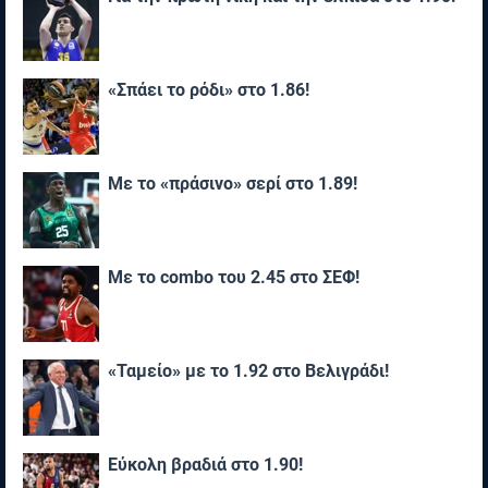
«Σπάει το ρόδι» στο 1.86!
Με το «πράσινο» σερί στο 1.89!
Με το combo του 2.45 στο ΣΕΦ!
«Ταμείο» με το 1.92 στο Βελιγράδι!
Εύκολη βραδιά στο 1.90!