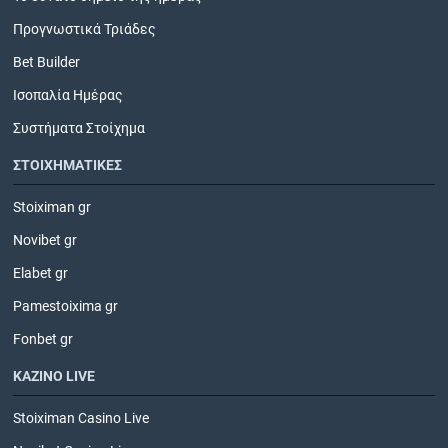
Προγνωστικά Τριάδες
Bet Builder
Ισοπαλία Ημέρας
Συστήματα Στοίχημα
ΣΤΟΙΧΗΜΑΤΙΚΕΣ
Stoiximan gr
Novibet gr
Elabet gr
Pamestoixima gr
Fonbet gr
ΚΑΖΙΝΟ LIVE
Stoiximan Casino Live