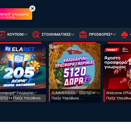
σφορά* γνωριμίας
 ΠΑΙΞΕ ΥΠΕΥΘΥΝΑ
ΚΟΥΠΟΝΙ
ΣΤΟΙΧΗΜΑΤΙΚΕΣ
ΠΡΟΣΦΟΡΕΣ*
ροσφορά* Γνωριμίας✅
SUMMER5000✅ ΕΕΕΠ|21+
Welcome Offe
ΕΕΠ|21+ Παίξε Υπεύθυνα
Παίξε Υπεύθυνα
Παίξε Υπεύθυ