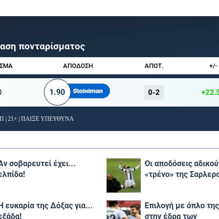
αση πονταρίσματος
ΙΣΜΑ
ΑΠΟΔΟΣΗ
ΑΠΟΤ.
+/-
1.90
0
0-2
+22.
Π | 21+ | ΠΑΙΞΕ ΥΠΕΥΘΥΝΑ
Αν σοβαρευτεί έχει...
Οι αποδόσεις αδικού
ελπίδα!
«τρένο» της Σαρλερ
Η ευκαρία της Δόξας για...
Επιλογή με όπλο της
εξάδα!
στην έδρα των