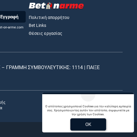
Εγγραφή
Πολιτική απορρήτου
Bet Links
et-on-arme.com
Θέσεις εργασίας
 – ΓΡΑΜΜΗ ΣΥΜΒΟΥΛΕΥΤΙΚΗΣ: 1114 |
ΠΑΙΞΕ
Ο ιστότοπος χρησιμοποιεί Cookies για την καλύτερη εμπειρία
σας. Χρησιμοποιώντας αυτόν τον ιστότοπο, συμφωνείτε με
την χρήση των Cookies.
OK