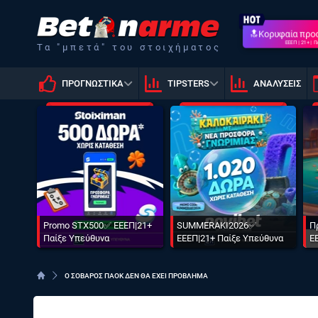
🔝Κορυφαία προ
ΕΕΕΠ | 21+ |
Τα "μπετά" του στοιχήματος
ΠΡΟΓΝΩΣΤΙΚΑ
TIPSTERS
ΑΝΑΛΥΣΕΙΣ
Promo STX500✅ ΕΕΕΠ|21+
SUMMERAKI2026✅
Π
Παίξε Υπεύθυνα
ΕΕΕΠ|21+ Παίξε Υπεύθυνα
Ε
Ο ΣΟΒΑΡΟΣ ΠΑΟΚ ΔΕΝ ΘΑ ΕΧΕΙ ΠΡΟΒΛΗΜΑ