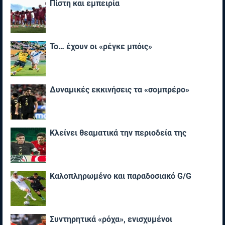
Πίστη και εμπειρία
Το… έχουν οι «ρέγκε μπόις»
Δυναμικές εκκινήσεις τα «σομπρέρο»
Κλείνει θεαματικά την περιοδεία της
Καλοπληρωμένο και παραδοσιακό G/G
Συντηρητικά «ρόχα», ενισχυμένοι