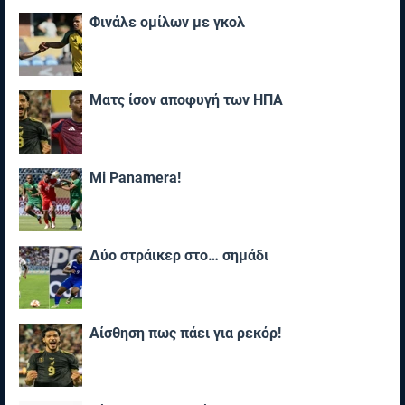
Φινάλε ομίλων με γκολ
Ματς ίσον αποφυγή των ΗΠΑ
Mi Panamera!
Δύο στράικερ στο… σημάδι
Αίσθηση πως πάει για ρεκόρ!