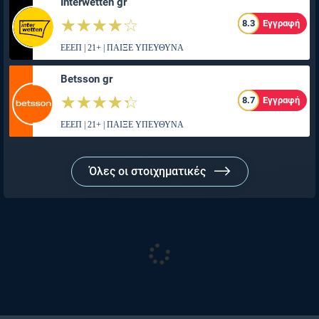
Interwetten gr
☆☆☆☆☆
★★★★★
8.3
Εγγραφή
ΕΕΕΠ | 21+ | ΠΑΙΞΕ ΥΠΕΥΘΥΝΑ
Betsson gr
☆☆☆☆☆
★★★★★
8.7
Εγγραφή
ΕΕΕΠ | 21+ | ΠΑΙΞΕ ΥΠΕΥΘΥΝΑ
Όλες οι στοιχηματικές