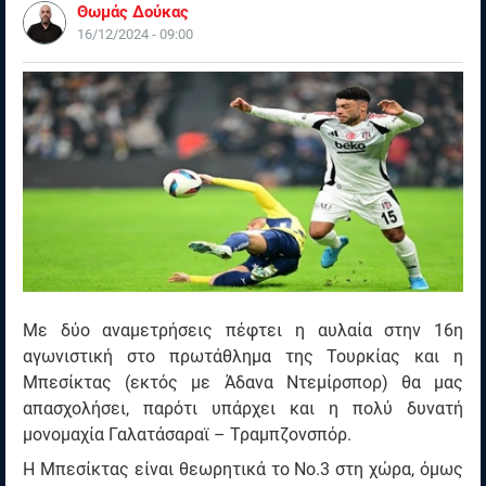
Θωμάς Δούκας
16/12/2024 - 09:00
Με δύο αναμετρήσεις πέφτει η αυλαία στην 16η
αγωνιστική στο πρωτάθλημα της Τουρκίας και η
Μπεσίκτας (εκτός με Άδανα Ντεμίρσπορ) θα μας
απασχολήσει, παρότι υπάρχει και η πολύ δυνατή
μονομαχία Γαλατάσαραϊ – Τραμπζονσπόρ.
Η Μπεσίκτας είναι θεωρητικά το Νο.3 στη χώρα, όμως