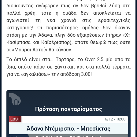
διοικούντες ανέφεραν πως αν δεν βρεθεί λύση στα
πολλά χρέη, τότε η ομάδα δεν αποκλείεται να
αγωνιστεί τη νέα χρονιά στις ερασιτεχνικές
κατηγορίες! Οι περισσότερες ομάδες δεν έκαναν
στάση με την Άδανα, πλην δύο εξαιρέσεων (πήραν «Χ»
Κασίμπασα και Καϊσέρισπορ), οπότε θεωρώ πως ούτε
οι «Μαύροι Αετοί» θα κάνουν.
Το διπλό είναι στα… Τάρταρα, το Over 2,5 μία από τα
ίδια, οπότε πάμε σε χάντικαπ και στα πολλά τέρματα
για να «αγκαλιάσω» την απόδοση 3.00!
Πρόταση πονταρίσματος
LOST
16/12 - 18:00
Άδανα Nτέμιρσπο.
-
Μπεσίκτας