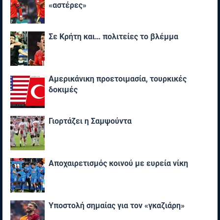
«αστέρες»
Σε Κρήτη και… πολιτείες το βλέμμα
Αμερικάνικη προετοιμασία, τουρκικές
δοκιμές
Γιορτάζει η Σαμψούντα
Αποχαιρετισμός κοινού με ευρεία νίκη
Υποστολή σημαίας για τον «γκαζιάρη»