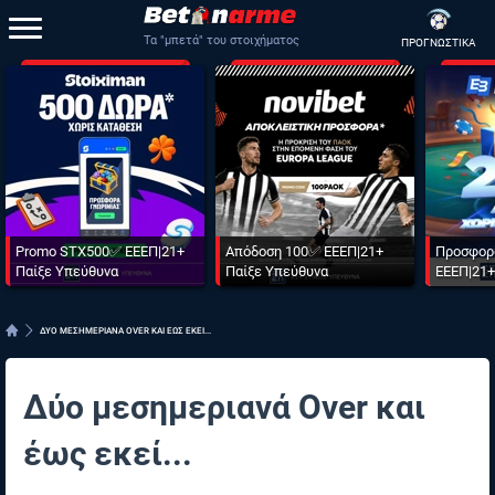
Τα "μπετά" του στοιχήματος
ΠΡΟΓΝΩΣΤΙΚΑ
Promo STX500✅ ΕΕΕΠ|21+
Απόδοση 100✅ ΕΕΕΠ|21+
Προσφορ
Παίξε Υπεύθυνα
Παίξε Υπεύθυνα
ΕΕΕΠ|21+
ΔΥΟ ΜΕΣΗΜΕΡΙΑΝΑ OVER ΚΑΙ ΕΩΣ ΕΚΕΙ...
Δύο μεσημεριανά Over και
έως εκεί...