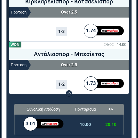
Κιρκλαρελίσπορ
-
Κοτσαέλισπορ
Over 2,5
Πρόταση
ΠΟΝΤΑΡΙΣΜΑ
ΑΠΟΤΕΛΕΣΜΑ
ΑΠΟΔΟΣΗ
1.74
1-3
WON
24/02 - 14:00
Αντάλιασπορ
-
Μπεσίκτας
Over 2,5
Πρόταση
ΠΟΝΤΑΡΙΣΜΑ
ΑΠΟΤΕΛΕΣΜΑ
ΑΠΟΔΟΣΗ
1.73
1-2
Συνολική Απόδοση
Ποντάρισμα
+/-
3.01
10.00
20.10