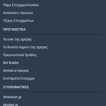
Πάμε Στοίχημα Κουπόνι
Αναλύσεις Αγώνων
Τζίροι Στοιχημάτων
ΠΡΟΓΝΩΣΤΙΚΑ
Τα over της ημέρας
Το δυνατό σημείο της ημέρας
Προγνωστικά Τριάδες
Bet Builder
Ισοπαλία Ημέρας
Συστήματα Στοίχημα
ΣΤΟΙΧΗΜΑΤΙΚΕΣ
Stoiximan gr
Novibet gr