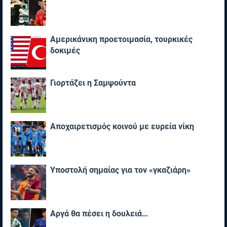
Αμερικάνικη προετοιμασία, τουρκικές
δοκιμές
Γιορτάζει η Σαμψούντα
Αποχαιρετισμός κοινού με ευρεία νίκη
Υποστολή σημαίας για τον «γκαζιάρη»
Αργά θα πέσει η δουλειά…