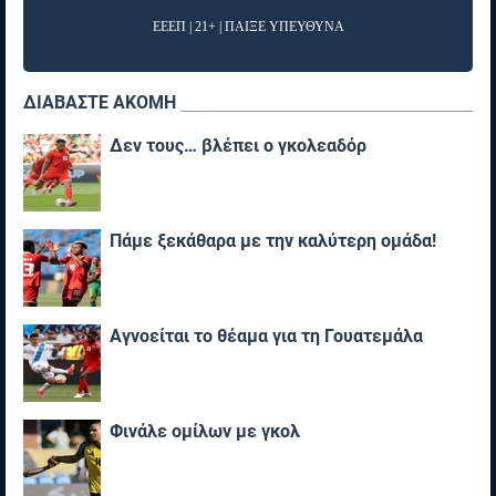
ΕΕΕΠ | 21+ | ΠΑΙΞΕ ΥΠΕΥΘΥΝΑ
ΔΙΑΒΑΣΤΕ ΑΚΟΜΗ
Δεν τους… βλέπει ο γκολεαδόρ
Πάμε ξεκάθαρα με την καλύτερη ομάδα!
Αγνοείται το θέαμα για τη Γουατεμάλα
Φινάλε ομίλων με γκολ