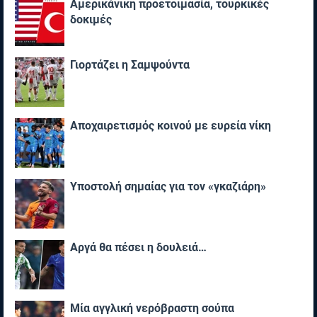
Αμερικάνικη προετοιμασία, τουρκικές
δοκιμές
Γιορτάζει η Σαμψούντα
Αποχαιρετισμός κοινού με ευρεία νίκη
Υποστολή σημαίας για τον «γκαζιάρη»
Αργά θα πέσει η δουλειά…
Μία αγγλική νερόβραστη σούπα