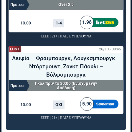
Over 2,5
Πρόταση
ΠΟΝΤΑΡΙΣΜΑ
ΑΠΟΤΕΛΕΣΜΑ
ΑΠΟΔΟΣΗ
1.98
10.00
1-4
ΕΕΕΠ | 21+ | ΠΑΙΞΕ ΥΠΕΥΘΥΝΑ
LOST
26/10 - 08:46
Λειψία – Φράιμπουργκ, Άουγκσμπουργκ –
Ντόρτμουντ, Ζανκτ Πάουλι –
Βόλφσμπουργκ
Γκολ πριν το 30:00 (Ενισχυμένη*
Πρόταση
Απόδοση)
ΠΟΝΤΑΡΙΣΜΑ
ΑΠΟΤΕΛΕΣΜΑ
ΑΠΟΔΟΣΗ
5.90
10.00
OXI
ΕΕΕΠ | 21+ | ΠΑΙΞΕ ΥΠΕΥΘΥΝΑ