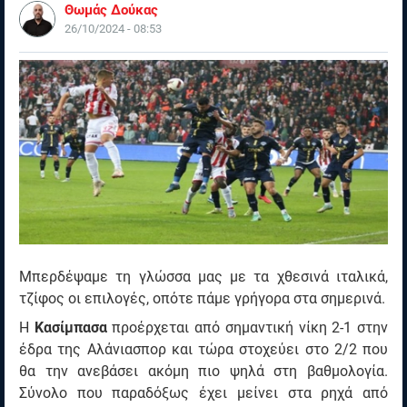
Θωμάς Δούκας
26/10/2024 - 08:53
Μπερδέψαμε τη γλώσσα μας με τα χθεσινά ιταλικά,
τζίφος οι επιλογές, οπότε πάμε γρήγορα στα σημερινά.
Η
Κασίμπασα
προέρχεται από σημαντική νίκη 2-1 στην
έδρα της Αλάνιασπορ και τώρα στοχεύει στο 2/2 που
θα την ανεβάσει ακόμη πιο ψηλά στη βαθμολογία.
Σύνολο που παραδόξως έχει μείνει στα ρηχά από