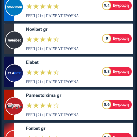
☆☆☆☆☆
★★★★★
9.4
Εγγραφή
ΕΕΕΠ | 21+ | ΠΑΙΞΕ ΥΠΕΥΘΥΝΑ
Novibet gr
☆☆☆☆☆
★★★★★
9
Εγγραφή
ΕΕΕΠ | 21+ | ΠΑΙΞΕ ΥΠΕΥΘΥΝΑ
Elabet
☆☆☆☆☆
★★★★★
8.8
Εγγραφή
ΕΕΕΠ | 21+ | ΠΑΙΞΕ ΥΠΕΥΘΥΝΑ
Pamestoixima gr
☆☆☆☆☆
★★★★★
8.6
Εγγραφή
ΕΕΕΠ | 21+ | ΠΑΙΞΕ ΥΠΕΥΘΥΝΑ
Fonbet gr