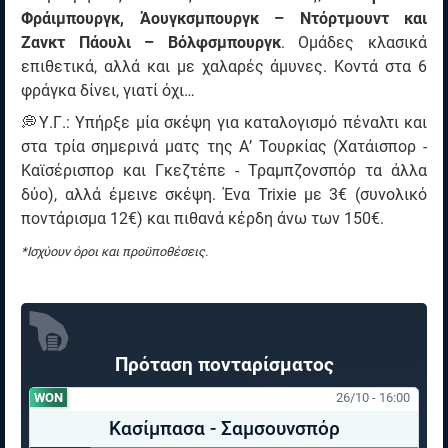
Φράιμπουργκ, Άουγκσμπουργκ – Ντόρτμουντ και
Ζανκτ Πάουλι – Βόλφσμπουργκ
. Ομάδες κλασικά
επιθετικά, αλλά και με χαλαρές άμυνες. Κοντά στα 6
φράγκα δίνει, γιατί όχι…
💭Υ.Γ.: Υπήρξε μία σκέψη για καταλογισμό πέναλτι και
στα τρία σημερινά ματς της Α’ Τουρκίας (Χατάισπορ -
Καϊσέρισπορ και Γκεζτέπε - Τραμπζονσπόρ τα άλλα
δύο), αλλά έμεινε σκέψη. Ένα Trixie με 3€ (συνολικό
ποντάρισμα 12€) και πιθανά κέρδη άνω των 150€.
*Ισχύουν όροι και προϋποθέσεις.
Πρόταση πονταρίσματος
WON
26/10 - 16:00
Κασίμπασα
-
Σαμσουνσπόρ