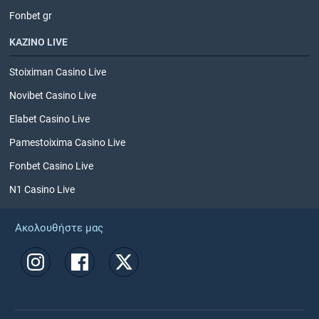
Fonbet gr
ΚΑΖΙΝΟ LIVE
Stoiximan Casino Live
Novibet Casino Live
Elabet Casino Live
Pamestoixima Casino Live
Fonbet Casino Live
N1 Casino Live
Ακολουθήστε μας