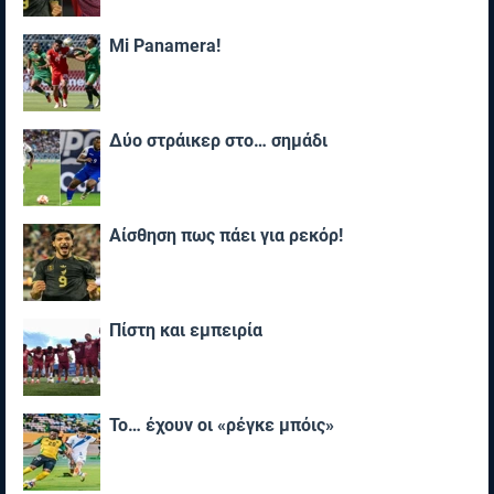
Mi Panamera!
Δύο στράικερ στο… σημάδι
Αίσθηση πως πάει για ρεκόρ!
Πίστη και εμπειρία
Το… έχουν οι «ρέγκε μπόις»