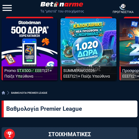
Τα "μπετά" του στοιχήματος
ΠΡΟΓΝΩΣΤΙΚΑ
Promo STX500✅ ΕΕΕΠ|21+
SUMMERAKI2026✅
Προσφορ
Παίξε Υπεύθυνα
ΕΕΕΠ|21+ Παίξε Υπεύθυνα
ΕΕΕΠ|21+
ΒΑΘΜΟΛΟΓΙΑ PREMIER LEAGUE
Βαθμολογία Premier League
ΣΤΟΙΧΗΜΑΤΙΚΕΣ