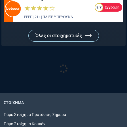
☆☆☆☆☆
★★★★★
8.7
Εγγραφή
ΕΕΕΠ | 21+ | ΠΑΙΞΕ ΥΠΕΥΘΥΝΑ
Όλες οι στοιχηματικές
ΣΤΟΙΧΗΜΑ
Πάμε Στοίχημα Προτάσεις Σήμερα
Πάμε Στοίχημα Κουπόνι