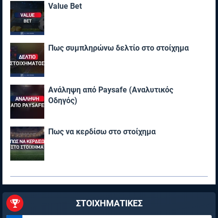
Value Bet
Πως συμπληρώνω δελτίο στο στοίχημα
Ανάληψη από Paysafe (Αναλυτικός
Οδηγός)
Πως να κερδίσω στο στοίχημα
ΣΤΟΙΧΗΜΑΤΙΚΕΣ