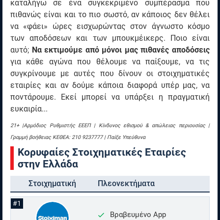
καταλήγω σε ένα συγκεκριμένο συμπέρασμα που
πιθανώς είναι και το πιο σωστό, αν κάποιος δεν θέλει
να «φάει» ώρες εισχωρώντας στον άγνωστο κόσμο
των αποδόσεων και των μπουκμέικερς. Ποιο είναι
αυτό;
Να εκτιμούμε από μόνοι μας πιθανές αποδόσεις
για κάθε αγώνα που θέλουμε να παίξουμε, να τις
συγκρίνουμε με αυτές που δίνουν οι στοιχηματικές
εταιρίες και αν δούμε κάποια διαφορά υπέρ μας, να
ποντάρουμε. Εκεί μπορεί να υπάρξει η πραγματική
ευκαιρία...
21+ |Αρμόδιος Ρυθμιστής ΕΕΕΠ | Κίνδυνος εθισμού & απώλειας περιουσίας |
Γραμμή βοήθειας ΚΕΘΕΑ: 210 9237777 | Παίξε Υπεύθυνα
Κορυφαίες Στοιχηματικές Εταιρίες
στην Ελλάδα
Στοιχηματική
Πλεονεκτήματα
Βραβευμένο App