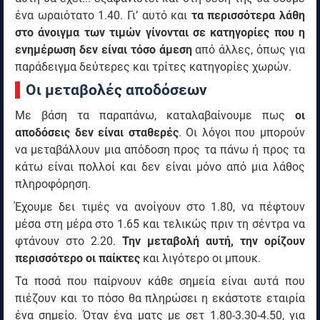
ένα ωραιότατο 1.40. Γι’ αυτό και
τα περισσότερα λάθη
στο άνοιγμα των τιμών γίνονται σε κατηγορίες που η
ενημέρωση δεν είναι τόσο άμεση
από άλλες, όπως για
παράδειγμα δεύτερες και τρίτες κατηγορίες χωρών.
Οι μεταβολές αποδόσεων
Με βάση τα παραπάνω, καταλαβαίνουμε πως
οι
αποδόσεις δεν είναι σταθερές
. Οι λόγοι που μπορούν
να μεταβάλλουν μια απόδοση προς τα πάνω ή προς τα
κάτω είναι πολλοί και δεν είναι μόνο από μια λάθος
πληροφόρηση.
Έχουμε δει τιμές να ανοίγουν στο 1.80, να πέφτουν
μέσα στη μέρα στο 1.65 και τελικώς πριν τη σέντρα να
φτάνουν στο 2.20.
Την μεταβολή αυτή, την ορίζουν
περισσότερο οι παίκτες
και λιγότερο οι μπουκ.
Τα ποσά που παίρνουν κάθε σημεία είναι αυτά που
πιέζουν και το πόσο θα πληρώσει η εκάστοτε εταιρία
ένα σημείο. Όταν ένα ματς με σετ 1.80-3.30-4.50, για