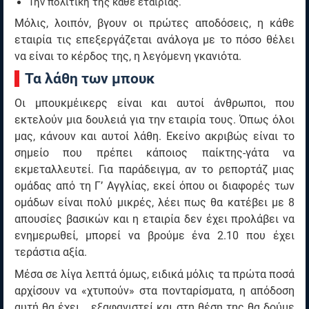
Την πολιτική της κάθε εταιρίας.
Μόλις, λοιπόν, βγουν οι πρώτες αποδόσεις, η κάθε
εταιρία τις επεξεργάζεται ανάλογα με το πόσο θέλει
να είναι το κέρδος της, η λεγόμενη γκανιότα.
Τα λάθη των μπουκ
Οι μπουκμέικερς είναι και αυτοί άνθρωποι, που
εκτελούν μια δουλειά για την εταιρία τους. Όπως όλοι
μας, κάνουν και αυτοί λάθη. Εκείνο ακριβώς είναι το
σημείο που πρέπει κάποιος παίκτης-γάτα να
εκμεταλλευτεί. Για παράδειγμα, αν το ρεπορτάζ μιας
ομάδας από τη Γ’ Αγγλίας, εκεί όπου οι διαφορές των
ομάδων είναι πολύ μικρές, λέει πως θα κατέβει με 8
απουσίες βασικών και η εταιρία δεν έχει προλάβει να
ενημερωθεί, μπορεί να βρούμε ένα 2.10 που έχει
τεράστια αξία.
Μέσα σε λίγα λεπτά όμως, ειδικά μόλις τα πρώτα ποσά
αρχίσουν να «χτυπούν» στα πονταρίσματα, η απόδοση
αυτή θα έχει... εξαφανιστεί και στη θέση της θα δούμε