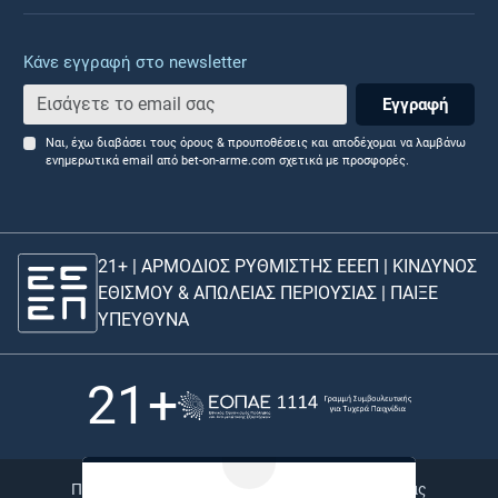
Κάνε εγγραφή στο newsletter
Εγγραφή
Ναι, έχω διαβάσει τους όρους & προυποθέσεις και αποδέχομαι να λαμβάνω
ενημερωτικά email από bet-on-arme.com σχετικά με προσφορές.
21+ | ΑΡΜΟΔΙΟΣ ΡΥΘΜΙΣΤΗΣ ΕΕΕΠ | ΚΙΝΔΥΝΟΣ
ΕΘΙΣΜΟΥ & ΑΠΩΛΕΙΑΣ ΠΕΡΙΟΥΣΙΑΣ |
ΠΑΙΞΕ
ΥΠΕΥΘΥΝΑ
21+
Πολιτική απορρήτου |
Bet Links |
Θέσεις εργασίας