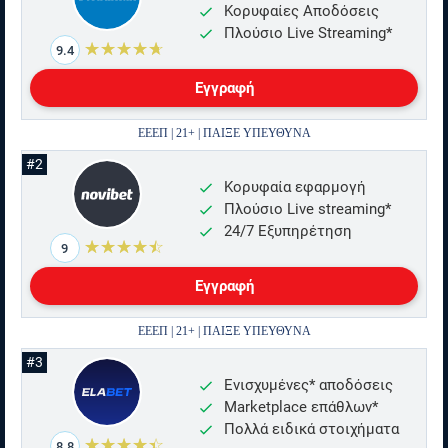
Κορυφαίες Αποδόσεις
Πλούσιο Live Streaming*
☆☆☆☆☆
★★★★★
9.4
Εγγραφή
ΕΕΕΠ | 21+ | ΠΑΙΞΕ ΥΠΕΥΘΥΝΑ
Κορυφαία εφαρμογή
Πλούσιο Live streaming*
24/7 Εξυπηρέτηση
☆☆☆☆☆
★★★★★
9
Εγγραφή
ΕΕΕΠ | 21+ | ΠΑΙΞΕ ΥΠΕΥΘΥΝΑ
Ενισχυμένες* αποδόσεις
Marketplace επάθλων*
Πολλά ειδικά στοιχήματα
☆☆☆☆☆
★★★★★
8.8