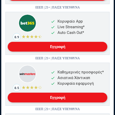
ΕΕΕΠ | 21+ | ΠΑΙΞΕ ΥΠΕΥΘΥΝΑ
Κορυφαίο App
Live Streaming*
Auto Cash Out*
☆☆☆☆☆
★★★★★
8.9
Εγγραφή
ΕΕΕΠ | 21+ | ΠΑΙΞΕ ΥΠΕΥΘΥΝΑ
Καθημερινές προσφορές*
Ασιατικά Χάντικαπ
Κορυφαία εφαρμογή
☆☆☆☆☆
★★★★★
8.5
Εγγραφή
ΕΕΕΠ | 21+ | ΠΑΙΞΕ ΥΠΕΥΘΥΝΑ