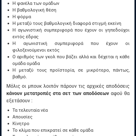
H φανέλα των ομάδων
H βαθμολογική θέση
Η φόρμα
H μεταξύ τους βαθμολογική διαφορά στιγμή εκείνη
Η αγωνιστική συμπεριφορά που έχουν οι γηπεδούχοι
εντός έδρας
Η αγωνιστική συμπεριφορά που έχουν οι
φιλοξενούμενοι εκτός
Ο αριθμός των γκολ που βάζει αλλά και δέχεται η κάθε
ομάδα ομάδα
Η μεταξύ τους προϊστορία, σε μικρότερο, πάντως,
βαθμό.
Μόλις οι μπουκ λοιπόν πάρουν τις αρχικές αποδόσεις
κάνουν μετατροπές στα σετ των αποδόσεων
αφού θα
εξετάσουν :
Τα τελευταία νέα
Απουσίες
Κίνητρο
Το κλίμα που επικρατεί σε κάθε ομάδα