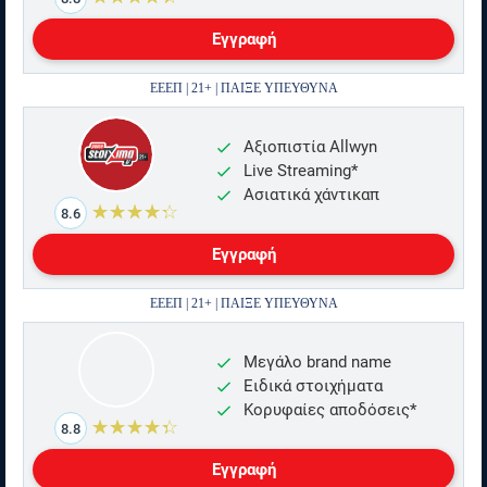
Εγγραφή
ΕΕΕΠ | 21+ | ΠΑΙΞΕ ΥΠΕΥΘΥΝΑ
Αξιοπιστία Allwyn
Live Streaming*
Ασιατικά χάντικαπ
☆☆☆☆☆
★★★★★
8.6
Εγγραφή
ΕΕΕΠ | 21+ | ΠΑΙΞΕ ΥΠΕΥΘΥΝΑ
Μεγάλο brand name
Ειδικά στοιχήματα
Κορυφαίες αποδόσεις*
☆☆☆☆☆
★★★★★
8.8
Εγγραφή