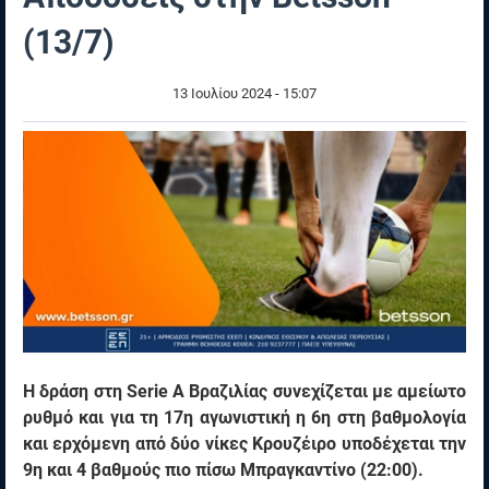
(13/7)
13 Ιουλίου 2024 - 15:07
Η δράση στη Serie A Βραζιλίας συνεχίζεται με αμείωτο
ρυθμό και για τη 17η αγωνιστική η 6η στη βαθμολογία
και ερχόμενη από δύο νίκες Κρουζέιρο υποδέχεται την
9η και 4 βαθμούς πιο πίσω Μπραγκαντίνο (22:00).