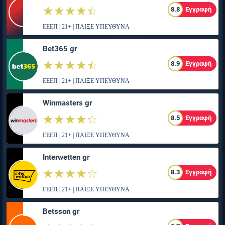
☆☆☆☆☆
★★★★★
8.8
Εγγραφή
ΕΕΕΠ | 21+ | ΠΑΙΞΕ ΥΠΕΥΘΥΝΑ
Bet365 gr
☆☆☆☆☆
★★★★★
8.9
Εγγραφή
ΕΕΕΠ | 21+ | ΠΑΙΞΕ ΥΠΕΥΘΥΝΑ
Winmasters gr
☆☆☆☆☆
★★★★★
8.5
Εγγραφή
ΕΕΕΠ | 21+ | ΠΑΙΞΕ ΥΠΕΥΘΥΝΑ
Interwetten gr
☆☆☆☆☆
★★★★★
8.3
Εγγραφή
ΕΕΕΠ | 21+ | ΠΑΙΞΕ ΥΠΕΥΘΥΝΑ
Betsson gr