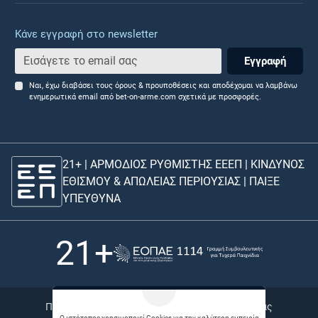
Κάνε εγγραφή στο newsletter
Εγγραφή
Ναι, έχω διαβάσει τους όρους & προυποθέσεις και αποδέχομαι να λαμβάνω
ενημερωτικά email από bet-on-arme.com σχετικά με προσφορές.
21+ | ΑΡΜΟΔΙΟΣ ΡΥΘΜΙΣΤΗΣ ΕΕΕΠ | ΚΙΝΔΥΝΟΣ
ΕΘΙΣΜΟΥ & ΑΠΩΛΕΙΑΣ ΠΕΡΙΟΥΣΙΑΣ |
ΠΑΙΞΕ
ΥΠΕΥΘΥΝΑ
21+
Πολιτική απορρήτου |
Bet Links |
Θέσεις εργασίας
Ο ιστότοπος χρησιμοποιεί Cookies για την καλύτερη εμπειρία