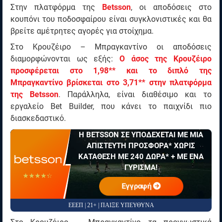
Στην πλατφόρμα της
Betsson
, οι αποδόσεις στο
κουπόνι του ποδοσφαίρου είναι συγκλονιστικές και θα
βρείτε αμέτρητες αγορές για στοίχημα.
Στο Κρουζέιρο – Μπραγκαντίνο οι αποδόσεις
διαμορφώνονται ως εξής:
Ο άσος της Κρουζέιρο
προσφέρεται στο 1,98** και το διπλό της
Μπραγκαντίνο βρίσκεται στο 3,71** στην πλατφόρμα
της Betsson
. Παράλληλα, είναι διαθέσιμο και το
εργαλείο Bet Builder, που κάνει το παιχνίδι πιο
διασκεδαστικό.
Η BETSSON ΣΕ ΥΠΟΔΕΧΕΤΑΙ ΜΕ ΜΙΑ
ΑΠΙΣΤΕΥΤΗ ΠΡΟΣΦΟΡΑ* ΧΩΡΙΣ
ΚΑΤΑΘΕΣΗ ΜΕ 240 ΔΩΡΑ* + ΜΕ ΕΝΑ
ΓΥΡΙΣΜΑ!
☆☆☆☆☆
★★★★★
Εγγραφή
ΕΕΕΠ | 21+ | ΠΑΙΞΕ ΥΠΕΥΘΥΝΑ