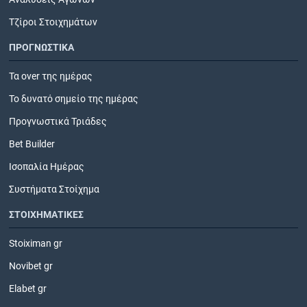
Τζίροι Στοιχημάτων
ΠΡΟΓΝΩΣΤΙΚΑ
Τα over της ημέρας
Το δυνατό σημείο της ημέρας
Προγνωστικά Τριάδες
Bet Builder
Ισοπαλία Ημέρας
Συστήματα Στοίχημα
ΣΤΟΙΧΗΜΑΤΙΚΕΣ
Stoiximan gr
Novibet gr
Elabet gr