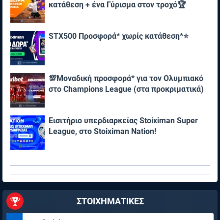
κατάθεση + ένα Γύρισμα στον τροχό🏆
STX500 Προσφορά* χωρίς κατάθεση*⭐
💯Μοναδική προσφορά* για τoν Ολυμπιακό
στο Champions League (στα προκριματικά)
Εισιτήριο υπερδιαρκείας Stoiximan Super
League, στο Stoiximan Nation!
ΣΤΟΙΧΗΜΑΤΙΚΕΣ