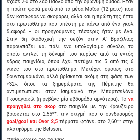
έχασε 2-0 στο Σάο Πάολο από την ομώνυμη ομάδα. Ηταν
η πρώτη φορά μετά από τα μέσα Μαΐου (12 ματς) που
δεν κατάφερε να σκοράρει, αλλά και η πρώτη της ήττα
στο πρωτάθλημα που υπέστη με πάνω από ένα γκολ
διαφορά – οι προηγούμενες τέσσερις ήταν με ένα.
Στην 5η διαδοχική της σεζόν στην Α’ Βραζιλίας
παρουσιάζει και πάλι ένα υπολογίσιμο σύνολο, το
οποίο αντλεί τη δύναμή του κυρίως από τα εντός
έδρας παιχνίδια, όπου έχει πετύχει τις 5 από τις 6
νίκες του στο πρωτάθλημα. Μετέχει ομοίως στο
Σουνταμερικάνα, αλλά βρίσκεται ακόμη στη φάση των
«32», όπου τα ξημερώματα της Πέμπτης θα
αντιμετωπίσει στον Ισημερινό την Μπαρτσελόνα
Γκουαγιακίλ (η ρεβάνς μία εβδομάδα αργότερα). Το
να
προηγηθεί στο σκορ
στο παιχνίδι με την Κρουζέιρο
βρίσκεται στο 2,55**, την στιγμή που ο συνδυασμός
goal/goal και Over 2,5
τέρματα φτάνει στο 2,60** στην
πλατφόρμα της Betsson.
*Ισχύουν όροι και προϋποθέσεις