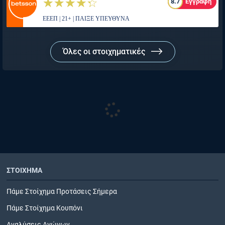
☆☆☆☆☆
★★★★★
8.7
Εγγραφή
ΕΕΕΠ | 21+ | ΠΑΙΞΕ ΥΠΕΥΘΥΝΑ
Όλες οι στοιχηματικές
ΣΤΟΙΧΗΜΑ
Πάμε Στοίχημα Προτάσεις Σήμερα
Πάμε Στοίχημα Κουπόνι
Αναλύσεις Αγώνων