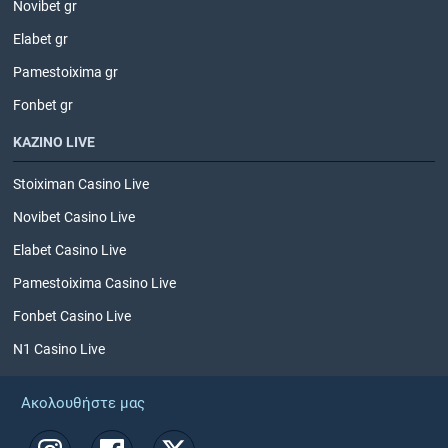
Novibet gr
Elabet gr
Pamestoixima gr
Fonbet gr
ΚΑΖΙΝΟ LIVE
Stoiximan Casino Live
Novibet Casino Live
Elabet Casino Live
Pamestoixima Casino Live
Fonbet Casino Live
N1 Casino Live
Ακολουθήστε μας