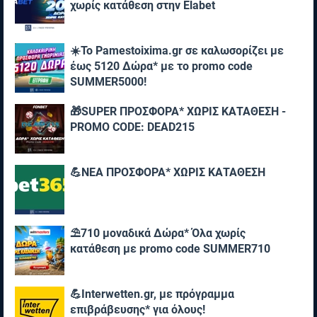
χωρίς κατάθεση στην Elabet
☀️To Pamestoixima.gr σε καλωσορίζει με
έως 5120 Δώρα* με το promo code
SUMMER5000!
🎁SUPER ΠΡΟΣΦΟΡΑ* ΧΩΡΙΣ ΚΑΤΑΘΕΣΗ -
PROMO CODE: DEAD215
💪ΝΕΑ ΠΡΟΣΦΟΡΑ* ΧΩΡΙΣ ΚΑΤΑΘΕΣΗ
⛱️710 μοναδικά Δώρα* Όλα χωρίς
κατάθεση με promo code SUMMER710
💪Interwetten.gr, με πρόγραμμα
επιβράβευσης* για όλους!