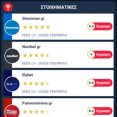
ΣΤΟΙΧΗΜΑΤΙΚΕΣ
Stoiximan gr
☆☆☆☆☆
★★★★★
9.4
Εγγραφή
ΕΕΕΠ | 21+ | ΠΑΙΞΕ ΥΠΕΥΘΥΝΑ
Novibet gr
☆☆☆☆☆
★★★★★
9
Εγγραφή
ΕΕΕΠ | 21+ | ΠΑΙΞΕ ΥΠΕΥΘΥΝΑ
Elabet
☆☆☆☆☆
★★★★★
8.8
Εγγραφή
ΕΕΕΠ | 21+ | ΠΑΙΞΕ ΥΠΕΥΘΥΝΑ
Pamestoixima gr
☆☆☆☆☆
★★★★★
8.6
Εγγραφή