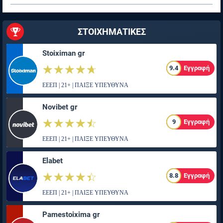
ΣΤΟΙΧΗΜΑΤΙΚΕΣ
Stoiximan gr
☆☆☆☆☆
★★★★★
9.4
Εγγραφή
ΕΕΕΠ | 21+ | ΠΑΙΞΕ ΥΠΕΥΘΥΝΑ
Novibet gr
☆☆☆☆☆
★★★★★
9
Εγγραφή
ΕΕΕΠ | 21+ | ΠΑΙΞΕ ΥΠΕΥΘΥΝΑ
Elabet
☆☆☆☆☆
★★★★★
8.8
Εγγραφή
ΕΕΕΠ | 21+ | ΠΑΙΞΕ ΥΠΕΥΘΥΝΑ
Pamestoixima gr