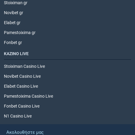
Stoiximan gr
Novibet gr
Elabet gr
Pamestoixima gr
Fonbet gr
ΚΑΖΙΝΟ LIVE
Stoiximan Casino Live
Novibet Casino Live
Elabet Casino Live
Pamestoixima Casino Live
Fonbet Casino Live
N1 Casino Live
Ακολουθήστε μας