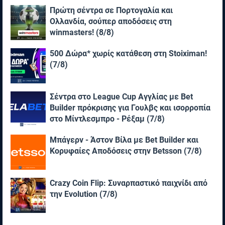
Πρώτη σέντρα σε Πορτογαλία και
Ολλανδία, σούπερ αποδόσεις στη
winmasters! (8/8)
500 Δώρα* χωρίς κατάθεση στη Stoiximan!
(7/8)
Σέντρα στο League Cup Αγγλίας με Bet
Builder πρόκρισης για Γουλβς και ισορροπία
στο Μίντλεσμπρο - Ρέξαμ (7/8)
Μπάγερν - Άστον Βίλα με Bet Builder και
Κορυφαίες Αποδόσεις στην Betsson (7/8)
Crazy Coin Flip: Συναρπαστικό παιχνίδι από
την Evolution (7/8)