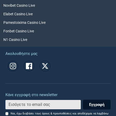
Novibet Casino Live
Elabet Casino Live
Pamestoixima Casino Live
Fonbet Casino Live
N1 Casino Live
Ακολουθήστε μας
Κάνε εγγραφή στο newsletter
Εγγραφή
Ναι, έχω διαβάσει τους όρους & προυποθέσεις και αποδέχομαι να λαμβάνω