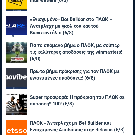
Interwetten! (6/8)
«Ενισχυμένο» Bet Builder στο ΠΑΟΚ –
Άντερλεχτ με γκολ του καυτού
Κωνσταντέλια (6/8)
Για το επόμενο βήμα ο ΠΑΟΚ, με σούπερ
τις καλύτερες αποδόσεις της winmasters!
(6/8)
Πρώτο βήμα πρόκρισης για τον ΠΑΟΚ με
ενισχυμένες αποδόσεις! (6/8)
Super προσφορά: Η πρόκριση του ΠΑΟΚ σε
απόδοση* 100! (6/8)
ΠΑΟΚ - Άντερλεχτ με Bet Builder και
Ενισχυμένες Αποδόσεις στην Betsson (6/8)