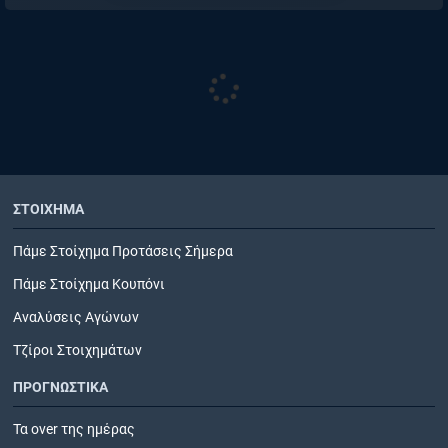
ΣΤΟΙΧΗΜΑ
Πάμε Στοίχημα Προτάσεις Σήμερα
Πάμε Στοίχημα Κουπόνι
Αναλύσεις Αγώνων
Τζίροι Στοιχημάτων
ΠΡΟΓΝΩΣΤΙΚΑ
Τα over της ημέρας