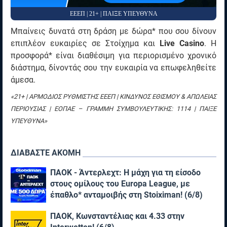
ΕΕΕΠ | 21+ | ΠΑΙΞΕ ΥΠΕΥΘΥΝΑ
Μπαίνεις δυνατά στη δράση με δώρα* που σου δίνουν
επιπλέον ευκαιρίες σε Στοίχημα και
Live Casino
. Η
προσφορά* είναι διαθέσιμη για περιορισμένο χρονικό
διάστημα, δίνοντάς σου την ευκαιρία να επωφεληθείτε
άμεσα.
«21+ | ΑΡΜΟΔΙΟΣ ΡΥΘΜΙΣΤΗΣ ΕΕΕΠ | ΚΙΝΔΥΝΟΣ ΕΘΙΣΜΟΥ & ΑΠΩΛΕΙΑΣ
ΠΕΡΙΟΥΣΙΑΣ | ΕΟΠΑΕ – ΓΡΑΜΜΗ ΣΥΜΒΟΥΛΕΥΤΙΚΗΣ: 1114 | ΠΑΙΞΕ
ΥΠΕΥΘΥΝΑ»
ΔΙΑΒΑΣΤΕ ΑΚΟΜΗ
ΠΑΟΚ - Άντερλεχτ: Η μάχη για τη είσοδο
στους ομίλους του Europa League, με
έπαθλο* ανταμοιβής στη Stoiximan! (6/8)
ΠΑΟΚ, Κωνσταντέλιας και 4.33 στην