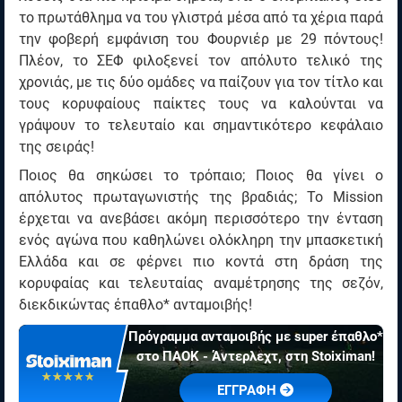
το πρωτάθλημα να του γλιστρά μέσα από τα χέρια παρά
την φοβερή εμφάνιση του Φουρνιέρ με 29 πόντους!
Πλέον, το ΣΕΦ φιλοξενεί τον απόλυτο τελικό της
χρονιάς, με τις δύο ομάδες να παίζουν για τον τίτλο και
τους κορυφαίους παίκτες τους να καλούνται να
γράψουν το τελευταίο και σημαντικότερο κεφάλαιο
της σειράς!
Ποιος θα σηκώσει το τρόπαιο; Ποιος θα γίνει ο
απόλυτος πρωταγωνιστής της βραδιάς; Το Mission
έρχεται να ανεβάσει ακόμη περισσότερο την ένταση
ενός αγώνα που καθηλώνει ολόκληρη την μπασκετική
Ελλάδα και σε φέρνει πιο κοντά στη δράση της
κορυφαίας και τελευταίας αναμέτρησης της σεζόν,
διεκδικώντας έπαθλο* ανταμοιβής!
Πρόγραμμα ανταμοιβής με super έπαθλο*
στο ΠΑΟΚ - Άντερλεχτ, στη Stoiximan!
☆☆☆☆☆
★★★★★
EΓΓΡΑΦΗ