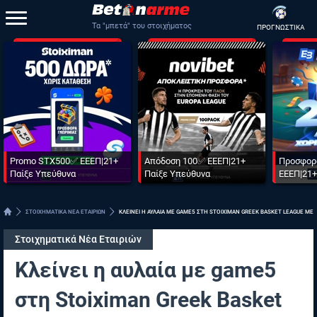
Τα "μπετά" του στοιχήματος
ΠΡΟΓΝΩΣΤΙΚΑ
Promo STX500✅ ΕΕΕΠ|21+
Απόδοση 100✅ ΕΕΕΠ|21+
Προσφορ
Παίξε Υπεύθυνα
Παίξε Υπεύθυνα
ΕΕΕΠ|21+
ΣΤΟΙΧΗΜΑΤΙΚΑ ΝΕΑ ΕΤΑΙΡΙΩΝ
ΚΛΕΙΝΕΙ Η ΑΥΛΑΙΑ ΜΕ GAME5 ΣΤΗ STOIXIMAN GREEK BASKET LEAGUE ΜΕ 
Στοιχηματικά Νέα Εταιριών
Κλείνει η αυλαία με game5
στη Stoiximan Greek Basket