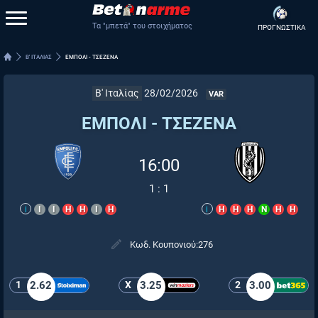
Τα "μπετά" του στοιχήματος
ΠΡΟΓΝΩΣΤΙΚΑ
Β' ΙΤΑΛΙΑΣ
ΕΜΠΟΛΙ - ΤΣΕΖΕΝΑ
Β' Ιταλίας
28/02/2026
VAR
ΕΜΠΟΛΙ - ΤΣΕΖΕΝΑ
16:00
1
:
1
i
Ι
Ι
Η
Η
Ι
Η
i
Η
Η
Η
Ν
Η
Η
Κωδ. Κουπονιού:
276
1
2.62
X
3.25
2
3.00