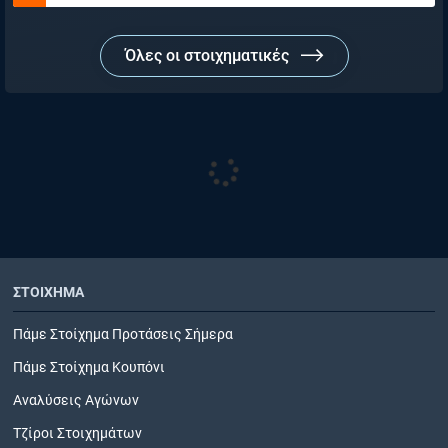
Όλες οι στοιχηματικές
ΣΤΟΙΧΗΜΑ
Πάμε Στοίχημα Προτάσεις Σήμερα
Πάμε Στοίχημα Κουπόνι
Αναλύσεις Αγώνων
Τζίροι Στοιχημάτων