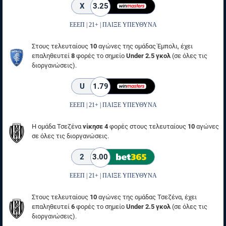
X
3.25
ΕΕΕΠ | 21+ | ΠΑΙΞΕ ΥΠΕΥΘΥΝΑ
Στους τελευταίους
10
αγώνες της ομάδας Έμπολι, έχει
επαληθευτεί
8
φορές το σημείο
Under 2.5 γκολ
(σε όλες τις
διοργανώσεις).
U
1.79
ΕΕΕΠ | 21+ | ΠΑΙΞΕ ΥΠΕΥΘΥΝΑ
Η ομάδα Τσεζένα
νίκησε 4
φορές στους τελευταίους
10
αγώνες
σε όλες τις διοργανώσεις.
2
3.00
ΕΕΕΠ | 21+ | ΠΑΙΞΕ ΥΠΕΥΘΥΝΑ
Στους τελευταίους
10
αγώνες της ομάδας Τσεζένα, έχει
επαληθευτεί
6
φορές το σημείο
Under 2.5 γκολ
(σε όλες τις
διοργανώσεις).