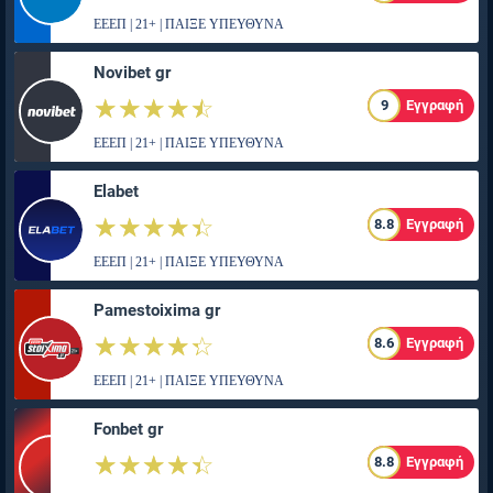
ΕΕΕΠ | 21+ | ΠΑΙΞΕ ΥΠΕΥΘΥΝΑ
Novibet gr
☆☆☆☆☆
★★★★★
9
Εγγραφή
ΕΕΕΠ | 21+ | ΠΑΙΞΕ ΥΠΕΥΘΥΝΑ
Elabet
☆☆☆☆☆
★★★★★
8.8
Εγγραφή
ΕΕΕΠ | 21+ | ΠΑΙΞΕ ΥΠΕΥΘΥΝΑ
Pamestoixima gr
☆☆☆☆☆
★★★★★
8.6
Εγγραφή
ΕΕΕΠ | 21+ | ΠΑΙΞΕ ΥΠΕΥΘΥΝΑ
Fonbet gr
☆☆☆☆☆
★★★★★
8.8
Εγγραφή