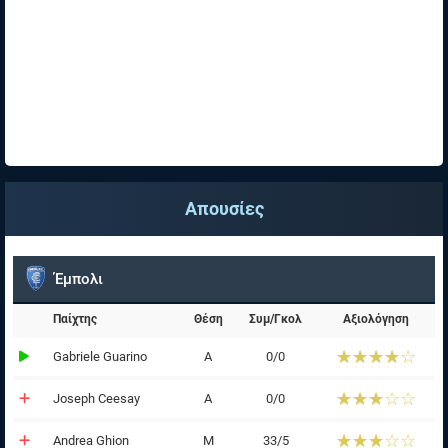
Απουσίες
Έμπολι
Παίχτης
Θέση
Συμ/Γκολ
Αξιολόγηση
☆☆☆☆☆
★★★★★
Gabriele Guarino
Α
0/0
☆☆☆☆☆
★★★★★
Joseph Ceesay
Α
0/0
☆☆☆☆☆
★★★★★
Andrea Ghion
Μ
33/5