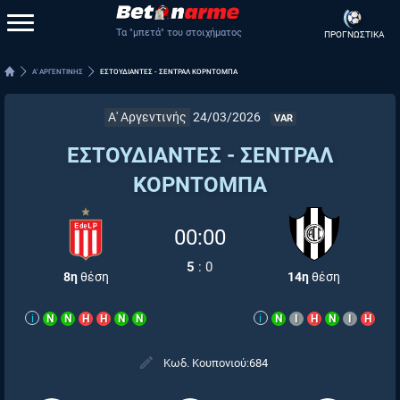
Τα "μπετά" του στοιχήματος
ΠΡΟΓΝΩΣΤΙΚΑ
Α' ΑΡΓΕΝΤΙΝΗΣ
ΕΣΤΟΥΔΙΑΝΤΕΣ - ΣΕΝΤΡΑΛ ΚΟΡΝΤΟΜΠΑ
Α' Αργεντινής
24/03/2026
VAR
ΕΣΤΟΥΔΙΑΝΤΕΣ - ΣΕΝΤΡΑΛ
ΚΟΡΝΤΟΜΠΑ
00:00
5
:
0
8η
θέση
14η
θέση
i
Ν
Ν
Η
Η
Ν
Ν
i
Ν
Ι
Η
Ν
Ι
Η
Κωδ. Κουπονιού:
684