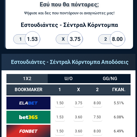
Εσύ που θα πόνταρες;
Ψήφισε και δες που ποντάρουν οι αναγνώστες μας!
Εστουδιάντες - Σέντραλ Κόρντομπα
1.53
3.75
8.00
1
X
2
Εστουδιάντες - Σέντραλ Κόρντομπα Αποδόσεις
1X2
U/O
GG/NG
BOOKMAKER
1
X
2
ΓΚΑΝ.
1.50
3.75
8.00
5.51%
1.53
3.60
7.50
6.08%
1.50
3.60
8.00
6.49%