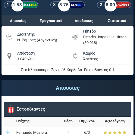
1
1.53
X
3.75
2
8.00
Απουσίες
Προγνωστικό
Αποδόσεις
Στατιστικά
Γήπεδο
Διαιτητής
Estadio Jorge Luis Hirschi
Ν. Ραμίρες (Αργεντινή)
(30.018)
Απόσταση
Καιρός
1.049 χλμ.
Άστατος
Στο Κλαουσούρα: Σεντράλ Κόρδοβα -Εστουδιάντες 0-1
Απουσίες
Εστουδιάντες
Παίχτης
Θέση
Συμ/Γκολ
Αξιολόγηση
☆☆☆☆☆
★★★★★
Fernando Muslera
Τ
6/0