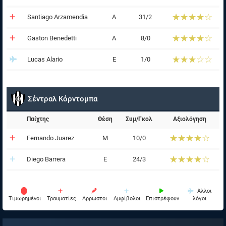
☆☆☆☆☆
★★★★★
Santiago Arzamendia
Α
31/2
☆☆☆☆☆
★★★★★
Gaston Benedetti
Α
8/0
☆☆☆☆☆
★★★★★
Lucas Alario
Ε
1/0
Σέντραλ Κόρντομπα
Παίχτης
Θέση
Συμ/Γκολ
Αξιολόγηση
☆☆☆☆☆
★★★★★
Fernando Juarez
Μ
10/0
☆☆☆☆☆
★★★★★
Diego Barrera
Ε
24/3
Άλλοι
Tιμωρημένοι
Τραυματίες
Άρρωστοι
Αμφίβολοι
Επιστρέφουν
λόγοι