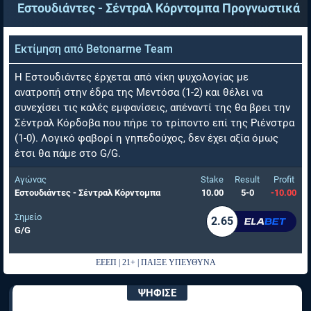
Εστουδιάντες - Σέντραλ Κόρντομπα
Προγνωστικά
Εκτίμηση από
Betonarme Team
Η Εστουδιάντες έρχεται από νίκη ψυχολογίας με
ανατροπή στην έδρα της Μεντόσα (1-2) και θέλει να
συνεχίσει τις καλές εμφανίσεις, απέναντί της θα βρει την
Σέντραλ Κόρδοβα που πήρε το τρίποντο επί της Ριένστρα
(1-0). Λογικό φαβορί η γηπεδούχος, δεν έχει αξία όμως
έτσι θα πάμε στο G/G.
Αγώνας
Stake
Result
Profit
Εστουδιάντες - Σέντραλ Κόρντομπα
10.00
5-0
-10.00
Σημείο
2.65
G/G
ΕΕΕΠ | 21+ | ΠΑΙΞΕ ΥΠΕΥΘΥΝΑ
ΨΗΦΙΣΕ