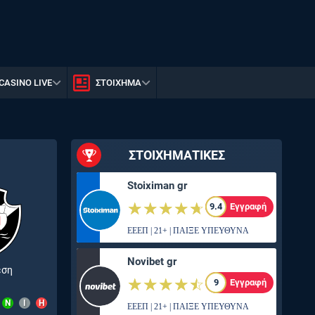
CASINO LIVE
ΣΤΟΙΧΗΜΑ
ΣΤΟΙΧΗΜΑΤΙΚΕΣ
Stoiximan gr
☆☆☆☆☆
★★★★★
9.4
Εγγραφή
ΕΕΕΠ | 21+ | ΠΑΙΞΕ ΥΠΕΥΘΥΝΑ
Novibet gr
έση
☆☆☆☆☆
★★★★★
9
Εγγραφή
Ν
Ι
Η
ΕΕΕΠ | 21+ | ΠΑΙΞΕ ΥΠΕΥΘΥΝΑ