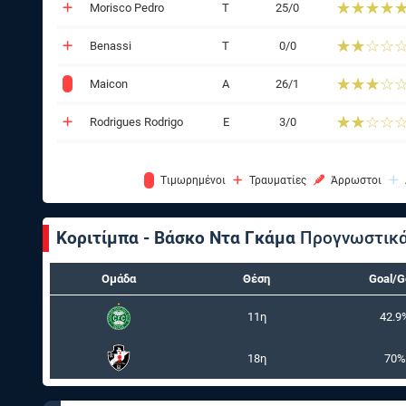
☆☆☆☆
★★★★
Morisco Pedro
Τ
25/0
☆☆☆☆
★★★★
Benassi
Τ
0/0
☆☆☆☆
★★★★
Maicon
Α
26/1
☆☆☆☆
★★★★
Rodrigues Rodrigo
Ε
3/0
Tιμωρημένοι
Τραυματίες
Άρρωστοι
Κοριτίμπα - Βάσκο Ντα Γκάμα
Προγνωστικ
Ομάδα
Θέση
Goal/G
11η
42.9
18η
70%