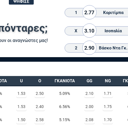
ΨΗΦΙΣΕ
2.77
1
Κοριτίμπα
πόνταρες;
3.10
X
Ισοπαλία
ουν οι αναγνώστες μας!
2.90
2
Βάσκο Ντα Γκ.
ΟΤΑ
U
O
ΓΚΑΝΙΟΤΑ
GG
NG
ΓΚ
%
1.53
2.50
5.09%
2.10
1.71
%
1.53
2.40
6.56%
2.00
1.75
%
1.50
2.58
5.15%
2.08
1.70