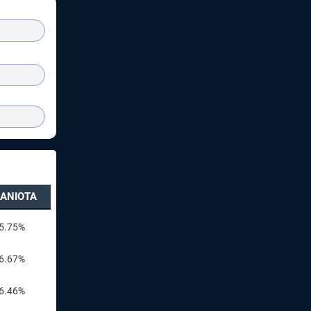
ΑΝΙΟΤΑ
5.75%
6.67%
6.46%