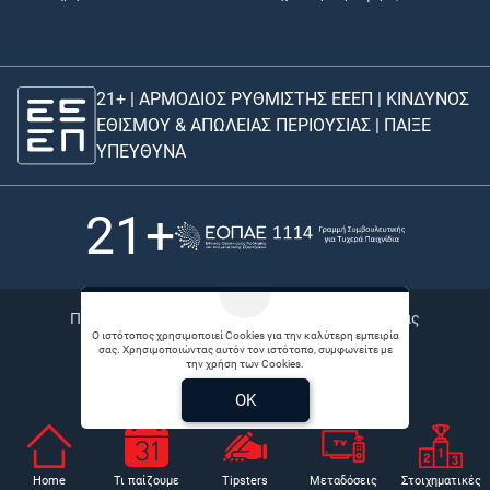
21+ | ΑΡΜΟΔΙΟΣ ΡΥΘΜΙΣΤΗΣ ΕΕΕΠ | ΚΙΝΔΥΝΟΣ
ΕΘΙΣΜΟΥ & ΑΠΩΛΕΙΑΣ ΠΕΡΙΟΥΣΙΑΣ |
ΠΑΙΞΕ
ΥΠΕΥΘΥΝΑ
21+
Πολιτική απορρήτου |
Bet Links |
Θέσεις εργασίας
Ο ιστότοπος χρησιμοποιεί Cookies για την καλύτερη εμπειρία
σας. Χρησιμοποιώντας αυτόν τον ιστότοπο, συμφωνείτε με
© 2026 Betonarme
την χρήση των Cookies.
Developed by
Digital Winners
OK
Home
Τι παίζουμε
Tipsters
Μεταδόσεις
Στοιχηματικές