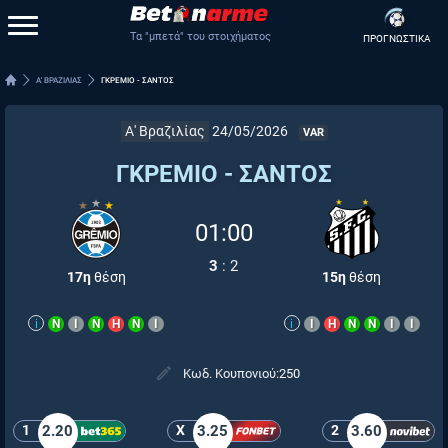
Τα "μπετά" του στοιχήματος
ΠΡΟΓΝΩΣΤΙΚΑ
Α' ΒΡΑΖΙΛΙΑΣ
ΓΚΡΕΜΙΟ - ΣΑΝΤΟΣ
Α' Βραζιλίας
24/05/2026
VAR
ΓΚΡΕΜΙΟ - ΣΑΝΤΟΣ
01:00
3
:
2
17η
θέση
15η
θέση
i
Ν
Ι
Ν
Η
Ν
Ι
i
Ι
Η
Ν
Ν
Ι
Ι
Κωδ. Κουπονιού:
250
1
2.20
X
3.25
2
3.60