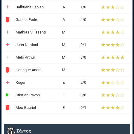
☆☆☆☆☆
★★★★★
Balbuena Fabian
Α
1/0
☆☆☆☆☆
★★★★★
Gabriel Pedro
Α
4/0
☆☆☆☆☆
★★★★★
Mathias Villasanti
Μ
☆☆☆☆☆
★★★★★
Juan Nardoni
Μ
9/1
☆☆☆☆☆
★★★★★
Melo Arthur
Μ
8/0
☆☆☆☆☆
★★★★★
Henrique Andre
Μ
☆☆☆☆☆
★★★★★
Roger
Ε
2/0
☆☆☆☆☆
★★★★★
Cristian Pavon
Ε
3/0
☆☆☆☆☆
★★★★★
Mec Gabriel
Ε
9/1
Σάντος