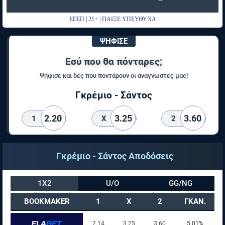
ΕΕΕΠ | 21+ | ΠΑΙΞΕ ΥΠΕΥΘΥΝΑ
ΨΗΦΙΣΕ
Εσύ που θα πόνταρες;
Ψήφισε και δες που ποντάρουν οι αναγνώστες μας!
Γκρέμιο - Σάντος
2.20
3.25
3.60
1
X
2
Γκρέμιο - Σάντος Αποδόσεις
1X2
U/O
GG/NG
BOOKMAKER
1
X
2
ΓΚΑΝ.
2.14
3.25
3.60
5.01%