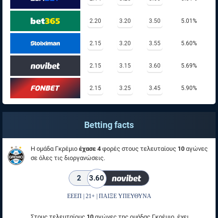
2.20
3.20
3.50
5.01%
2.15
3.20
3.55
5.60%
2.15
3.15
3.60
5.69%
2.15
3.25
3.45
5.90%
Betting facts
Η ομάδα Γκρέμιο
έχασε 4
φορές στους τελευταίους
10
αγώνες
σε όλες τις διοργανώσεις.
2
3.60
ΕΕΕΠ | 21+ | ΠΑΙΞΕ ΥΠΕΥΘΥΝΑ
Στους τελευταίους
10
αγώνες της ομάδας Γκρέμιο, έχει