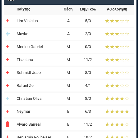
Παίχτης
Θέση
Συμ/Γκολ
Αξιολόγηση
☆☆☆☆☆
★★★★★
Lira Vinicius
Α
5/0
☆☆☆☆☆
★★★★★
Mayke
Α
2/0
☆☆☆☆☆
★★★★★
Menino Gabriel
Μ
0/0
☆☆☆☆☆
★★★★★
Thaciano
Μ
11/2
☆☆☆☆☆
★★★★★
Schmidt Joao
Μ
8/0
☆☆☆☆☆
★★★★★
Rafael Ze
Μ
4/1
☆☆☆☆☆
★★★★★
Christian Oliva
Μ
8/0
☆☆☆☆☆
★★★★★
Neymar
Ε
6/3
☆☆☆☆☆
★★★★★
Alvaro Barreal
Ε
11/2
☆☆☆☆☆
★★★★★
Benjamin Rollheiser
Ε
10/2