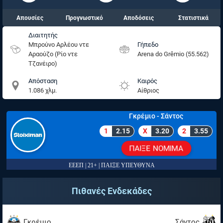
Απουσίες
Προγνωστικό
Αποδόσεις
Στατιστικά
Διαιτητής
Μπρούνο Αρλέου ντε
Γήπεδο
Αραούζο (Ρίο ντε
Arena do Grêmio (55.562)
Τζανέιρο)
Απόσταση
Καιρός
1.086 χλμ.
Αίθριος
Γκρέμιο - Σάντος
1
2.15
X
3.20
2
3.55
ΠΑΙΞΕ ΝΟΜΙΜΑ
ΕΕΕΠ | 21+ | ΠΑΙΞΕ ΥΠΕΥΘΥΝΑ
Πιθανές Ενδεκάδες
Γκρέμιο
Σάντος