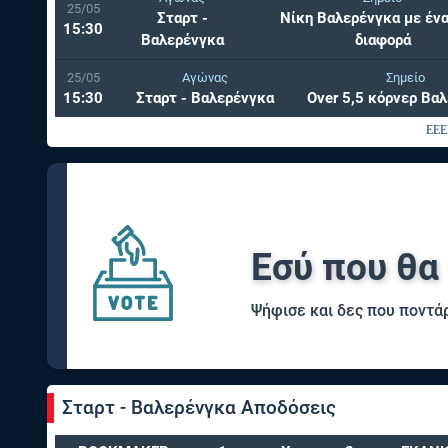
25/05
Σταρτ -
Νίκη Βαλερένγκα με ένα
15:30
Βαλερένγκα
διαφορά
25/05
Αγώνας
Σημείο
15:30
Σταρτ - Βαλερένγκα
Over 5,5 κόρνερ Βα
ΕΕΕ
Εσύ που θα
Ψήφισε και δες που ποντά
Σταρτ - Βαλερένγκα Αποδόσεις