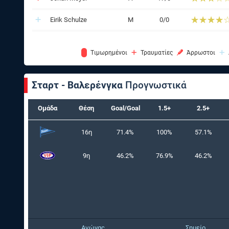
☆☆☆☆
★★★★
Eirik Schulze
Μ
0/0
Tιμωρημένοι
Τραυματίες
Άρρωστοι
Σταρτ - Βαλερένγκα
Προγνωστικά
Ομάδα
Θέση
Goal/Goal
1.5+
2.5+
16η
71.4%
100%
57.1%
9η
46.2%
76.9%
46.2%
Αγώνας
Σημείο