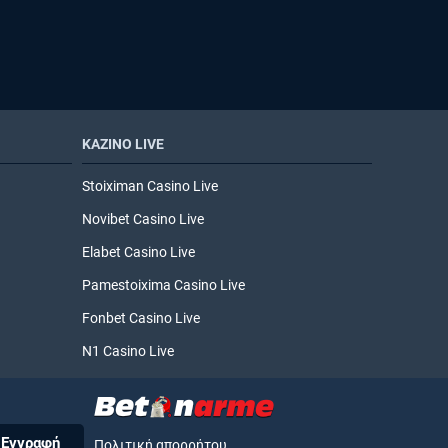
ΚΑΖΙΝΟ LIVE
Stoiximan Casino Live
Novibet Casino Live
Elabet Casino Live
Pamestoixima Casino Live
Fonbet Casino Live
N1 Casino Live
Εγγραφή
Πολιτική απορρήτου