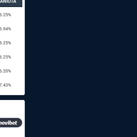
ΑΝΙΟΤΑ
6.25%
6.94%
6.25%
6.25%
6.20%
7.43%