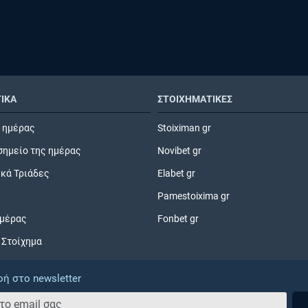
ΙΚΑ
ΣΤΟΙΧΗΜΑΤΙΚΕΣ
ς ημέρας
Stoiximan gr
σημείο της ημέρας
Novibet gr
κά Τριάδες
Elabet gr
Pamestoixima gr
Ημέρας
Fonbet gr
 Στοίχημα
ή στο newsletter