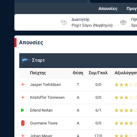
Απουσίες
Προγ
Διαιτητής
Γή
Ροχίτ Σάγκι (Νορβηγία)
Spa
Απουσίες
Σταρτ
Παίχτης
Θέση
Συμ/Γκολ
Αξιολόγησ
☆☆☆☆
★★★★
Jasper Torkildsen
Τ
0/0
☆☆☆☆
★★★★
Kristoffer Tonnesen
Α
0/0
☆☆☆☆
★★★★
Erlend Reitan
Α
6/1
☆☆☆☆
★★★★
Ousmane Toure
Α
0/0
☆☆☆☆
★★★★
Johan Meyer
Α
17/0