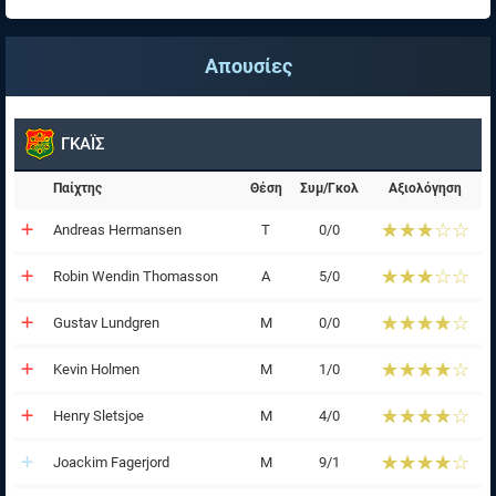
Απουσίες
ΓΚΑΪΣ
Παίχτης
Θέση
Συμ/Γκολ
Αξιολόγηση
☆☆☆☆☆
★★★★★
Andreas Hermansen
Τ
0/0
☆☆☆☆☆
★★★★★
Robin Wendin Thomasson
Α
5/0
☆☆☆☆☆
★★★★★
Gustav Lundgren
Μ
0/0
☆☆☆☆☆
★★★★★
Kevin Holmen
Μ
1/0
☆☆☆☆☆
★★★★★
Henry Sletsjoe
Μ
4/0
☆☆☆☆☆
★★★★★
Joackim Fagerjord
Μ
9/1