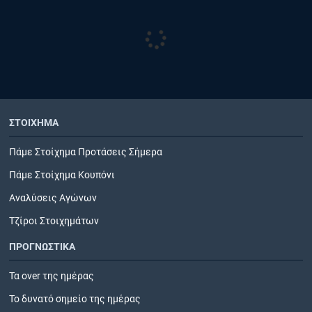
ΣΤΟΙΧΗΜΑ
Πάμε Στοίχημα Προτάσεις Σήμερα
Πάμε Στοίχημα Κουπόνι
Αναλύσεις Αγώνων
Τζίροι Στοιχημάτων
ΠΡΟΓΝΩΣΤΙΚΑ
Τα over της ημέρας
Το δυνατό σημείο της ημέρας