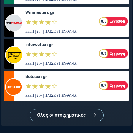
Winmasters gr
☆☆☆☆☆
★★★★★
8.5
Εγγραφή
ΕΕΕΠ | 21+ | ΠΑΙΞΕ ΥΠΕΥΘΥΝΑ
Interwetten gr
☆☆☆☆☆
★★★★★
8.3
Εγγραφή
ΕΕΕΠ | 21+ | ΠΑΙΞΕ ΥΠΕΥΘΥΝΑ
Betsson gr
☆☆☆☆☆
★★★★★
8.7
Εγγραφή
ΕΕΕΠ | 21+ | ΠΑΙΞΕ ΥΠΕΥΘΥΝΑ
Όλες οι στοιχηματικές