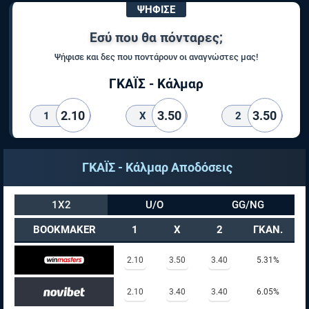
ΨΗΦΙΣΕ
Εσύ που θα πόνταρες;
Ψήφισε και δες που ποντάρουν οι αναγνώστες μας!
ΓΚΑΪΣ - Κάλμαρ
2.10
3.50
3.50
1
X
2
ΓΚΑΪΣ - Κάλμαρ Αποδόσεις
1X2
U/O
GG/NG
BOOKMAKER
1
X
2
ΓΚΑΝ.
2.10
3.50
3.40
5.31%
2.10
3.40
3.40
6.05%