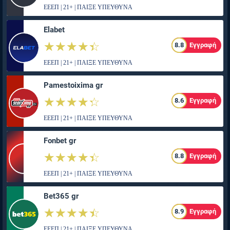
ΕΕΕΠ | 21+ | ΠΑΙΞΕ ΥΠΕΥΘΥΝΑ
Elabet
☆☆☆☆☆
★★★★★
8.8
Εγγραφή
ΕΕΕΠ | 21+ | ΠΑΙΞΕ ΥΠΕΥΘΥΝΑ
Pamestoixima gr
☆☆☆☆☆
★★★★★
8.6
Εγγραφή
ΕΕΕΠ | 21+ | ΠΑΙΞΕ ΥΠΕΥΘΥΝΑ
Fonbet gr
☆☆☆☆☆
★★★★★
8.8
Εγγραφή
ΕΕΕΠ | 21+ | ΠΑΙΞΕ ΥΠΕΥΘΥΝΑ
Bet365 gr
☆☆☆☆☆
★★★★★
8.9
Εγγραφή
ΕΕΕΠ | 21+ | ΠΑΙΞΕ ΥΠΕΥΘΥΝΑ