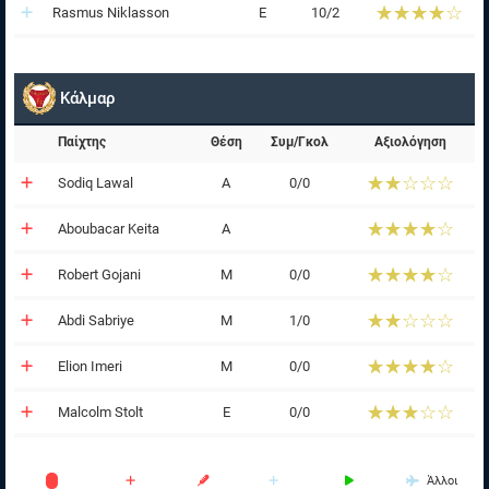
☆☆☆☆☆
★★★★★
Rasmus Niklasson
Ε
10/2
Κάλμαρ
Παίχτης
Θέση
Συμ/Γκολ
Αξιολόγηση
☆☆☆☆☆
★★★★★
Sodiq Lawal
Α
0/0
☆☆☆☆☆
★★★★★
Aboubacar Keita
Α
☆☆☆☆☆
★★★★★
Robert Gojani
Μ
0/0
☆☆☆☆☆
★★★★★
Abdi Sabriye
Μ
1/0
☆☆☆☆☆
★★★★★
Elion Imeri
Μ
0/0
☆☆☆☆☆
★★★★★
Malcolm Stolt
Ε
0/0
Άλλοι