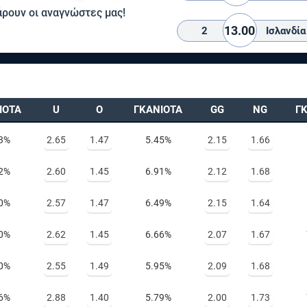
άρουν οι αναγνώστες μας!
13.00
2
Ισλανδία
ΙΟΤΑ
U
O
ΓΚΑΝΙΟΤΑ
GG
NG
Γ
3%
2.65
1.47
5.45%
2.15
1.66
2%
2.60
1.45
6.91%
2.12
1.68
0%
2.57
1.47
6.49%
2.15
1.64
0%
2.62
1.45
6.66%
2.07
1.67
0%
2.55
1.49
5.95%
2.09
1.68
6%
2.88
1.40
5.79%
2.00
1.73