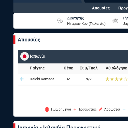
Απουσίες
Προγ
Διαιτητής
Γή
Νταμιάν Κος (Πολωνία)
Jap
Απουσίες
Ιαπωνία
Παίχτης
Θέση
Συμ/Γκολ
Αξιολόγηση
☆☆☆☆☆
★★★★★
Daichi Kamada
Μ
9/2
Tιμωρημένοι
Τραυματίες
Άρρωστοι
Ιαπωνία - Ισλανδία
Προγνωστικά