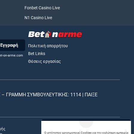
Fonbet Casino Live
N1 Casino Live
Εγγραφή
Πολιτική απορρήτου
Bet Links
et-on-arme.com
Θέσεις εργασίας
 – ΓΡΑΜΜΗ ΣΥΜΒΟΥΛΕΥΤΙΚΗΣ: 1114 |
ΠΑΙΞΕ
Ο ιστότοπος χρησιμοποιεί Cookies για την καλύτερη εμπειρία