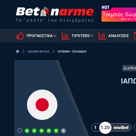
Τσιμπάς δώρα
ΕΕΕΠ | 21+ |
Τα "μπετά" του στοιχήματος
ΠΡΟΓΝΩΣΤΙΚΑ
TIPSTERS
ΑΝΑΛΥΣΕΙΣ
ΔΙΕΘΝΗ ΦΙΛΙΚΑ
ΙΑΠΩΝΙΑ - ΙΣΛΑΝΔΙΑ
Διεθν
ΙΑΠ
1
1.20
i
Ν
Ν
Ν
Ν
Ν
Ι