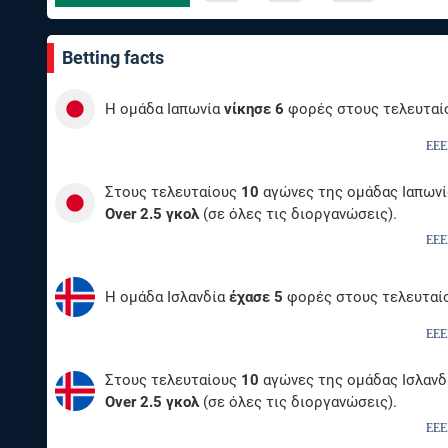
Betting facts
Η ομάδα Ιαπωνία
νίκησε 6
φορές στους τελευτα
ΕΕΕ
Στους τελευταίους
10
αγώνες της ομάδας Ιαπωνί
Over 2.5 γκολ
(σε όλες τις διοργανώσεις).
ΕΕΕ
Η ομάδα Ισλανδία
έχασε 5
φορές στους τελευταί
ΕΕΕ
Στους τελευταίους
10
αγώνες της ομάδας Ισλανδί
Over 2.5 γκολ
(σε όλες τις διοργανώσεις).
ΕΕΕ