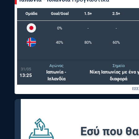
Ομάδα
Goal/Goal
1.5+
2.5+
0%
-
-
40%
80%
60%
Αγώνας
Σημείο
31/05
Ιαπωνία -
Νίκη Ιαπωνίας με ένα 
13:25
Ισλανδία
διαφορά
ΕΕΕ
Εσύ που θα