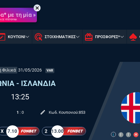
* με τη μία »
 ΠΑΙΞΕ ΥΠΕΥΘΥΝΑ
ΚΟΥΠΟΝΙ
ΣΤΟΙΧΗΜΑΤΙΚΕΣ
ΠΡΟΣΦΟΡΕΣ*
ή Φιλικά
31/05/2026
VAR
ΩΝΙΑ - ΙΣΛΑΝΔΙΑ
13:25
1
:
0
Κωδ. Κουπονιού:
853
X
7.10
2
13.00
i
Ι
Ι
Η