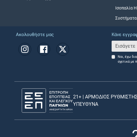
Ισοπαλία 
Συστήματα
Ακολουθήστε μας
Κάνε εγγραφ
Ναι, έχω δι
σχετικά με 
21+ | ΑΡΜΟΔΙΟΣ ΡΥΘΜΙΣΤΗΣ
ΥΠΕΥΘΥΝΑ