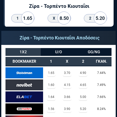
Ζίρα - Τορπέντο Κιουταΐσι
1.65
8.50
5.20
1
X
2
Ζίρα - Τορπέντο Κιουταΐσι Αποδόσεις
1X2
U/O
GG/NG
BOOKMAKER
1
X
2
ΓΚΑΝ.
1.65
3.70
4.90
7.44%
1.60
4.15
4.65
7.49%
1.64
3.66
5.00
7.66%
1.56
3.90
5.20
8.24%