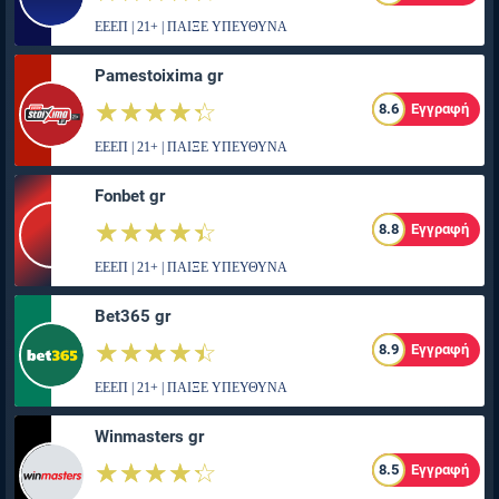
ΕΕΕΠ | 21+ | ΠΑΙΞΕ ΥΠΕΥΘΥΝΑ
Pamestoixima gr
☆☆☆☆☆
★★★★★
8.6
Εγγραφή
ΕΕΕΠ | 21+ | ΠΑΙΞΕ ΥΠΕΥΘΥΝΑ
Fonbet gr
☆☆☆☆☆
★★★★★
8.8
Εγγραφή
ΕΕΕΠ | 21+ | ΠΑΙΞΕ ΥΠΕΥΘΥΝΑ
Bet365 gr
☆☆☆☆☆
★★★★★
8.9
Εγγραφή
ΕΕΕΠ | 21+ | ΠΑΙΞΕ ΥΠΕΥΘΥΝΑ
Winmasters gr
☆☆☆☆☆
★★★★★
8.5
Εγγραφή