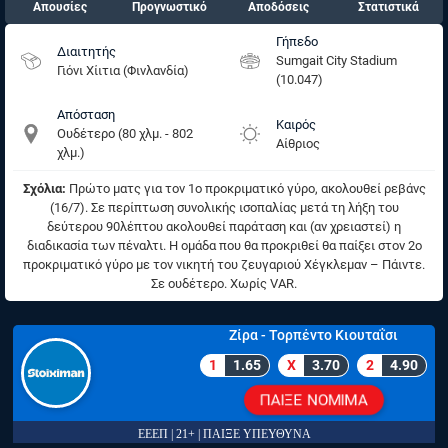
Απουσίες
Προγνωστικό
Αποδόσεις
Στατιστικά
Γήπεδο
Διαιτητής
Sumgait City Stadium
Γιόνι Χίιτια (Φινλανδία)
(10.047)
Απόσταση
Καιρός
Ουδέτερο (80 χλμ. - 802
Αίθριος
χλμ.)
Σχόλια:
Πρώτο ματς για τον 1ο προκριματικό γύρο, ακολουθεί ρεβάνς
(16/7). Σε περίπτωση συνολικής ισοπαλίας μετά τη λήξη του
δεύτερου 90λέπτου ακολουθεί παράταση και (αν χρειαστεί) η
διαδικασία των πέναλτι. Η ομάδα που θα προκριθεί θα παίξει στον 2ο
προκριματικό γύρο με τον νικητή του ζευγαριού Χέγκλεμαν – Πάιντε.
Σε ουδέτερο. Χωρίς VAR.
Ζίρα - Τορπέντο Κιουταΐσι
1
1.65
X
3.70
2
4.90
ΠΑΙΞΕ ΝΟΜΙΜΑ
ΕΕΕΠ | 21+ | ΠΑΙΞΕ ΥΠΕΥΘΥΝΑ