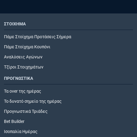
ΣΤΟΙΧΗΜΑ
Πάμε Στοίχημα Προτάσεις Σήμερα
Πάμε Στοίχημα Κουπόνι
Αναλύσεις Αγώνων
Τζίροι Στοιχημάτων
ΠΡΟΓΝΩΣΤΙΚΑ
Τα over της ημέρας
Το δυνατό σημείο της ημέρας
Προγνωστικά Τριάδες
Bet Builder
Ισοπαλία Ημέρας