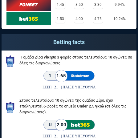
1.45
8.50
3.30
9.94%
1.53
4.00
4.75
10.24%
Betting facts
Η ομάδα Ζίρα
νίκησε 3
φορές στους τελευταίους
10
αγώνες σε
όλες τις διοργανώσεις.
1
1.65
ΕΕΕΠ | 21+ | ΠΑΙΞΕ ΥΠΕΥΘΥΝΑ
Στους τελευταίους
10
αγώνες της ομάδας Ζίρα, έχει
επαληθευτεί
6
φορές το σημείο
Under 2.5 γκολ
(σε όλες τις
διοργανώσεις).
U
2.00
ΕΕΕΠ | 21+ | ΠΑΙΞΕ ΥΠΕΥΘΥΝΑ