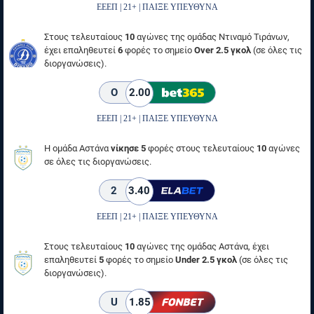
ΕΕΕΠ | 21+ | ΠΑΙΞΕ ΥΠΕΥΘΥΝΑ
Στους τελευταίους
10
αγώνες της ομάδας Ντιναμό Τιράνων,
έχει επαληθευτεί
6
φορές το σημείο
Over 2.5 γκολ
(σε όλες τις
διοργανώσεις).
O
2.00
ΕΕΕΠ | 21+ | ΠΑΙΞΕ ΥΠΕΥΘΥΝΑ
Η ομάδα Αστάνα
νίκησε 5
φορές στους τελευταίους
10
αγώνες
σε όλες τις διοργανώσεις.
2
3.40
ΕΕΕΠ | 21+ | ΠΑΙΞΕ ΥΠΕΥΘΥΝΑ
Στους τελευταίους
10
αγώνες της ομάδας Αστάνα, έχει
επαληθευτεί
5
φορές το σημείο
Under 2.5 γκολ
(σε όλες τις
διοργανώσεις).
U
1.85