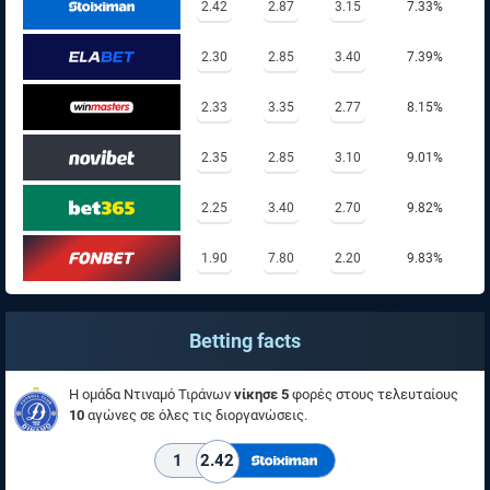
2.42
2.87
3.15
7.33%
2.30
2.85
3.40
7.39%
2.33
3.35
2.77
8.15%
2.35
2.85
3.10
9.01%
2.25
3.40
2.70
9.82%
1.90
7.80
2.20
9.83%
Betting facts
Η ομάδα Ντιναμό Τιράνων
νίκησε 5
φορές στους τελευταίους
10
αγώνες σε όλες τις διοργανώσεις.
1
2.42