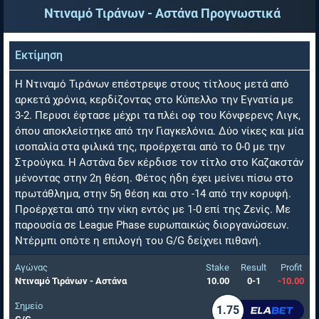
Ντιναμό Τιράνων - Αστάνα
Προγνωστικά
Εκτίμηση
H Ντιναμό Τιράνων επέστρεψε στους τίτλους μετά από
αρκετά χρόνια, κερδίζοντας στο Κύπελλο την Εγνατία με
3-2. Περυσι έφτασε μέχρι τα πλέι οφ του Κόνφερενς Λιγκ,
όπου αποκλείστηκε από την Γιαγκελόνια. Δύο νίκες και μία
ισοπαλία στα φιλικά της, προέρχεται από το 0-0 με την
Στρούγκα. Η Αστάνα δεν κέρδισε τον τίτλο στο Καζακστάν
μένοντας στην 2η θέση. Φέτος ήδη έχει μείνει πίσω στο
πρωτάθλημα, στην 5η θέση και στο -14 από την κορυφή.
Προέρχεται από την νίκη εντός με 1-0 επί της Ζενίς. Με
παρουσία σε League Phase ευρωπαικώς διοργανώσεων.
Ντέρμπι οπότε η επιλογή του G/G δείχνει πιθανή.
Αγώνας
Stake
Result
Profit
Ντιναμό Τιράνων - Αστάνα
10.00
0-1
-10.00
Σημείο
1.75