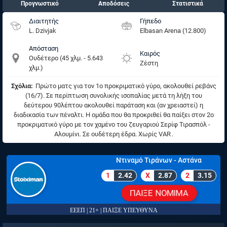
Προγνωστικό
Αποδόσεις
Στατιστικά
Διαιτητής
Γήπεδο
L. Dzivjak
Elbasan Arena (12.800)
Απόσταση
Καιρός
Ουδέτερο (45 χλμ. - 5.643
Ζέστη
χλμ.)
Σχόλια:
Πρώτο ματς για τον 1ο προκριματικό γύρο, ακολουθεί ρεβάνς
(16/7). Σε περίπτωση συνολικής ισοπαλίας μετά τη λήξη του
δεύτερου 90λέπτου ακολουθεί παράταση και (αν χρειαστεί) η
διαδικασία των πέναλτι. Η ομάδα που θα προκριθεί θα παίξει στον 2ο
προκριματικό γύρο με τον χαμένο του ζευγαριού Σερίφ Τιρασπόλ -
Αλουμίνι. Σε ουδέτερη έδρα. Χωρίς VAR .
Ντιναμό Τιράνων - Αστάνα
1
2.42
X
2.87
2
3.15
ΠΑΙΞΕ ΝΟΜΙΜΑ
ΕΕΕΠ | 21+ | ΠΑΙΞΕ ΥΠΕΥΘΥΝΑ