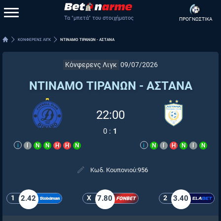
Τα "μπετά" του στοιχήματος
ΠΡΟΓΝΩΣΤΙΚΑ
ΚΟΝΦΕΡΕΝΣ ΛΙΓΚ
ΝΤΙΝΑΜΟ ΤΙΡΑΝΩΝ - ΑΣΤΑΝΑ
Κόνφερενς Λιγκ
09/07/2026
ΝΤΙΝΑΜΟ ΤΙΡΑΝΩΝ - ΑΣΤΑΝΑ
22:00
0
:
1
i
Ι
Ν
Ν
Η
Η
Ν
i
Ν
Ι
Η
Ν
Ι
Ν
Κωδ. Κουπονιού:
956
1
2.42
X
7.80
2
3.40