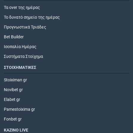
Τα over της ημέρας
Το δυνατό σημείο της ημέρας
Προγνωστικά Τριάδες
Bet Builder
Ισοπαλία Ημέρας
Συστήματα Στοίχημα
ΣΤΟΙΧΗΜΑΤΙΚΕΣ
Stoiximan gr
Novibet gr
Elabet gr
Pamestoixima gr
Fonbet gr
ΚΑΖΙΝΟ LIVE