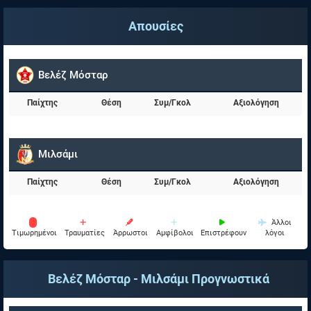
Απουσίες
Βελέζ Μόσταρ
Παίχτης
Θέση
Συμ/Γκολ
Αξιολόγηση
Μιλσάμι
Παίχτης
Θέση
Συμ/Γκολ
Αξιολόγηση
Άλλοι
Tιμωρημένοι
Τραυματίες
Άρρωστοι
Αμφίβολοι
Επιστρέφουν
λόγοι
Βελέζ Μόσταρ - Μιλσάμι
Προγνωστικά