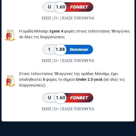
U
1.60
ΕΕΕΠ | 21+ | ΠΑΙΞΕ ΥΠΕΥΘΥΝΑ
Η ομάδα Μιλσάμι
έχασε 4
φορές στους τελευταίους
10
αγώνες
σε όλες τις διοργανώσεις.
1
1.88
ΕΕΕΠ | 21+ | ΠΑΙΞΕ ΥΠΕΥΘΥΝΑ
Στους τελευταίους
10
αγώνες της ομάδας Μιλσάμι, έχει
επαληθευτεί
5
φορές το σημείο
Under 2.5 γκολ
(σε όλες τις
διοργανώσεις).
U
1.60
ΕΕΕΠ | 21+ | ΠΑΙΞΕ ΥΠΕΥΘΥΝΑ