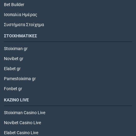
Bet Builder
Ισοπαλία Ημέρας
Συστήματα Στοίχημα
ΣΤΟΙΧΗΜΑΤΙΚΕΣ
Stoiximan gr
Novibet gr
Elabet gr
Pamestoixima gr
Fonbet gr
ΚΑΖΙΝΟ LIVE
Stoiximan Casino Live
Novibet Casino Live
Elabet Casino Live