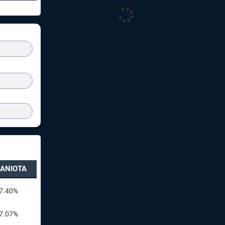
ΑΝΙΟΤΑ
7.40%
7.07%