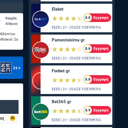
Elabet
☆☆☆☆☆
★★★★★
8.8
Εγγραφή
Καιρός
Αίθριος
ΕΕΕΠ | 21+ | ΠΑΙΞΕ ΥΠΕΥΘΥΝΑ
 90λέπτου
 Μπακού. Σε
Pamestoixima gr
☆☆☆☆☆
★★★★★
8.6
Εγγραφή
ΕΕΕΠ | 21+ | ΠΑΙΞΕ ΥΠΕΥΘΥΝΑ
Fonbet gr
☆☆☆☆☆
★★★★★
8.8
Εγγραφή
ΕΕΕΠ | 21+ | ΠΑΙΞΕ ΥΠΕΥΘΥΝΑ
Bet365 gr
☆☆☆☆☆
★★★★★
8.9
Εγγραφή
ση
ΕΕΕΠ | 21+ | ΠΑΙΞΕ ΥΠΕΥΘΥΝΑ