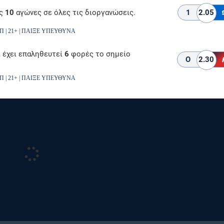
υς
10
αγώνες σε όλες τις διοργανώσεις.
1
2.05
Π | 21+ | ΠΑΙΞΕ ΥΠΕΥΘΥΝΑ
, έχει επαληθευτεί
6
φορές το σημείο
O
2.30
Π | 21+ | ΠΑΙΞΕ ΥΠΕΥΘΥΝΑ