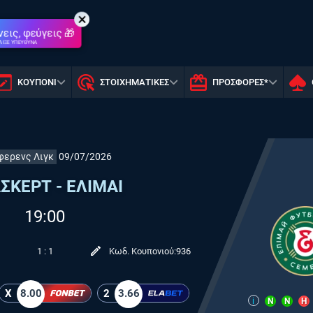
νεις, φεύγεις 🎁
 ΠΑΙΞΕ ΥΠΕΥΘΥΝΑ
ΚΟΥΠΟΝΙ
ΣΤΟΙΧΗΜΑΤΙΚΕΣ
ΠΡΟΣΦΟΡΕΣ*
φερενς Λιγκ
09/07/2026
ΣΚΕΡΤ - ΕΛΙΜΑΙ
19:00
1
:
1
Κωδ. Κουπονιού:
936
X
8.00
2
3.66
i
Ν
Ν
Η