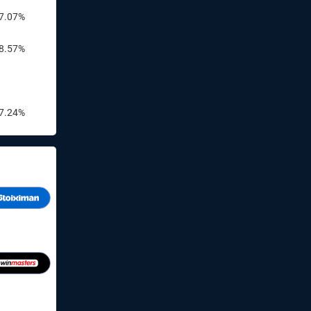
7.07%
8.57%
7.24%