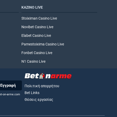
ΚΑΖΙΝΟ LIVE
Stoiximan Casino Live
Novibet Casino Live
Elabet Casino Live
Pamestoixima Casino Live
Fonbet Casino Live
N1 Casino Live
Εγγραφή
Πολιτική απορρήτου
Bet Links
et-on-arme.com
Θέσεις εργασίας