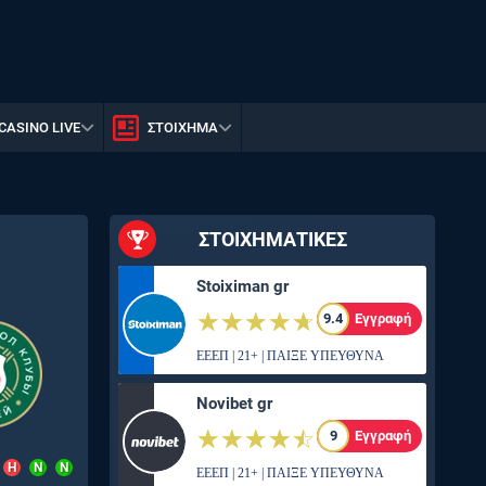
CASINO LIVE
ΣΤΟΙΧΗΜΑ
ΣΤΟΙΧΗΜΑΤΙΚΕΣ
Stoiximan gr
☆☆☆☆☆
★★★★★
9.4
Εγγραφή
ΕΕΕΠ | 21+ | ΠΑΙΞΕ ΥΠΕΥΘΥΝΑ
Novibet gr
☆☆☆☆☆
★★★★★
9
Εγγραφή
Η
Ν
Ν
ΕΕΕΠ | 21+ | ΠΑΙΞΕ ΥΠΕΥΘΥΝΑ