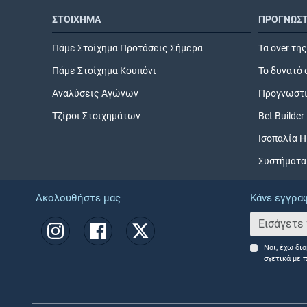
ΣΤΟΙΧΗΜΑ
ΠΡΟΓΝΩΣΤ
Πάμε Στοίχημα Προτάσεις Σήμερα
Τα over τη
Πάμε Στοίχημα Κουπόνι
Το δυνατό 
Αναλύσεις Αγώνων
Προγνωστι
Τζίροι Στοιχημάτων
Bet Builder
Ισοπαλία 
Συστήματα
Ακολουθήστε μας
Κάνε εγγραφ
Ναι, έχω δι
σχετικά με 