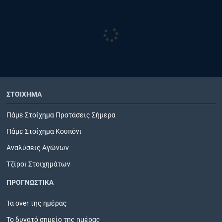
ΣΤΟΙΧΗΜΑ
Πάμε Στοίχημα Προτάσεις Σήμερα
Πάμε Στοίχημα Κουπόνι
Αναλύσεις Αγώνων
Τζίροι Στοιχημάτων
ΠΡΟΓΝΩΣΤΙΚΑ
Τα over της ημέρας
Το δυνατό σημείο της ημέρας