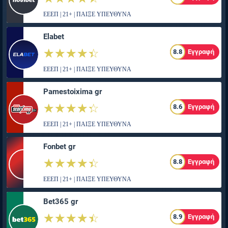
ΕΕΕΠ | 21+ | ΠΑΙΞΕ ΥΠΕΥΘΥΝΑ
Elabet
☆☆☆☆☆
★★★★★
8.8
Εγγραφή
ΕΕΕΠ | 21+ | ΠΑΙΞΕ ΥΠΕΥΘΥΝΑ
Pamestoixima gr
☆☆☆☆☆
★★★★★
8.6
Εγγραφή
ΕΕΕΠ | 21+ | ΠΑΙΞΕ ΥΠΕΥΘΥΝΑ
Fonbet gr
☆☆☆☆☆
★★★★★
8.8
Εγγραφή
ΕΕΕΠ | 21+ | ΠΑΙΞΕ ΥΠΕΥΘΥΝΑ
Bet365 gr
☆☆☆☆☆
★★★★★
8.9
Εγγραφή