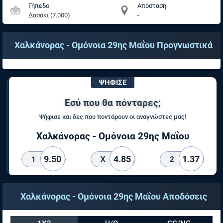
Γήπεδο
Απόσταση
Δασάκι (7.000)
-
Χαλκάνορας - Ομόνοια 29ης Μαΐου
Προγνωστικά
ΨΗΦΙΣΕ
Εσύ που θα πόνταρες;
Ψήφισε και δες που ποντάρουν οι αναγνώστες μας!
Χαλκάνορας - Ομόνοια 29ης Μαΐου
9.50
4.85
1.37
1
X
2
Χαλκάνορας - Ομόνοια 29ης Μαΐου Αποδόσεις