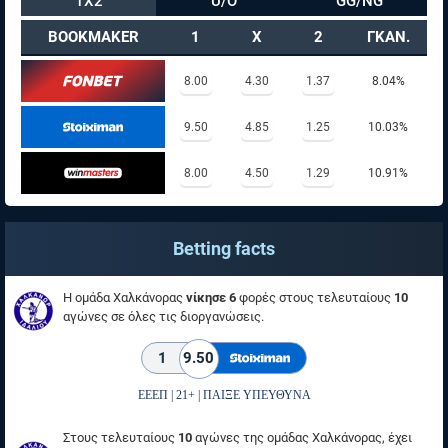
1X2
U/O
GG/NG
BOOKMAKER
1
X
2
ΓΚΑΝ.
8.00
4.30
1.37
8.04%
9.50
4.85
1.25
10.03%
8.00
4.50
1.29
10.91%
Betting facts
Η ομάδα Χαλκάνορας
νίκησε 6
φορές στους τελευταίους
10
αγώνες σε όλες τις διοργανώσεις.
1
9.50
ΕΕΕΠ | 21+ | ΠΑΙΞΕ ΥΠΕΥΘΥΝΑ
Στους τελευταίους
10
αγώνες της ομάδας Χαλκάνορας, έχει