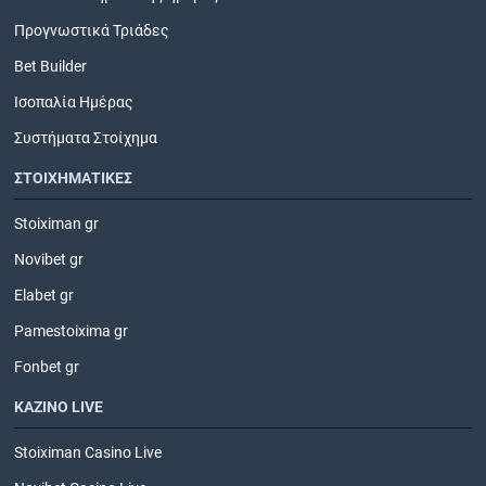
Προγνωστικά Τριάδες
Bet Builder
Ισοπαλία Ημέρας
Συστήματα Στοίχημα
ΣΤΟΙΧΗΜΑΤΙΚΕΣ
Stoiximan gr
Novibet gr
Elabet gr
Pamestoixima gr
Fonbet gr
ΚΑΖΙΝΟ LIVE
Stoiximan Casino Live