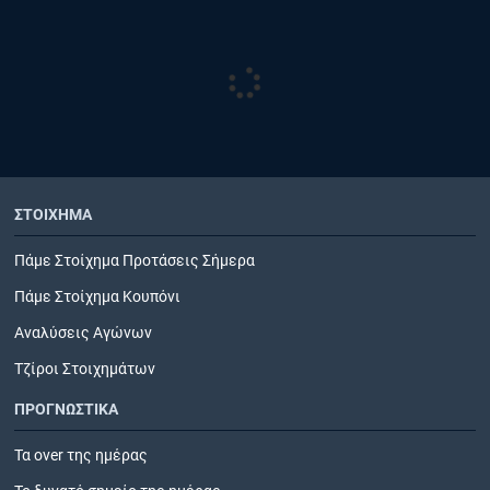
ΣΤΟΙΧΗΜΑ
Πάμε Στοίχημα Προτάσεις Σήμερα
Πάμε Στοίχημα Κουπόνι
Αναλύσεις Αγώνων
Τζίροι Στοιχημάτων
ΠΡΟΓΝΩΣΤΙΚΑ
Τα over της ημέρας