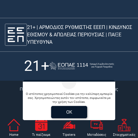
21+ | ΑΡΜΟΔΙΟΣ ΡΥΘΜΙΣΤΗΣ ΕΕΕΠ | ΚΙΝΔΥΝΟΣ
ΕΘΙΣΜΟΥ & ΑΠΩΛΕΙΑΣ ΠΕΡΙΟΥΣΙΑΣ |
ΠΑΙΞΕ
ΥΠΕΥΘΥΝΑ
21+
Πολιτική απορρήτου |
Bet Links |
Θέσεις εργασίας
Ο ιστότοπος χρησιμοποιεί Cookies για την καλύτερη εμπειρία
σας. Χρησιμοποιώντας αυτόν τον ιστότοπο, συμφωνείτε με
© 2026 Betonarme
την χρήση των Cookies.
Developed by
Digital Winners
OK
Home
Τι παίζουμε
Tipsters
Μεταδόσεις
Στοιχηματικές