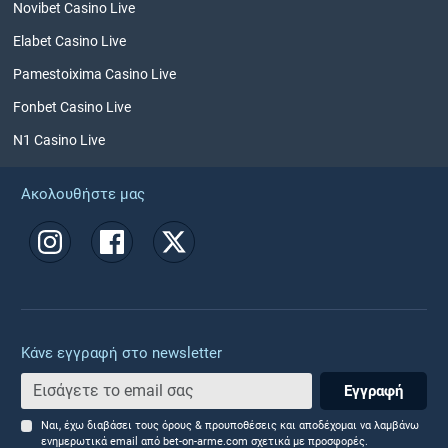
Novibet Casino Live
Elabet Casino Live
Pamestoixima Casino Live
Fonbet Casino Live
N1 Casino Live
Ακολουθήστε μας
Κάνε εγγραφή στο newsletter
Εγγραφή
Ναι, έχω διαβάσει τους όρους & προυποθέσεις και αποδέχομαι να λαμβάνω
ενημερωτικά email από bet-on-arme.com σχετικά με προσφορές.