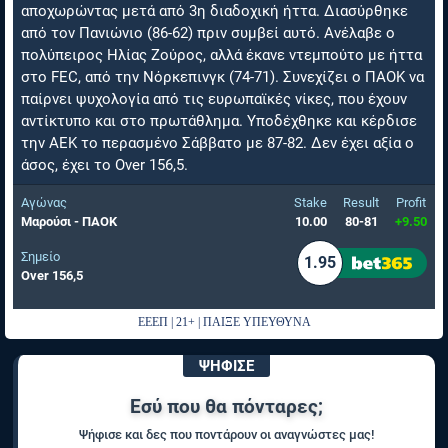
αποχωρώντας μετά από 3η διαδοχική ήττα. Διασύρθηκε
από τον Πανιώνιο (86-62) πριν συμβεί αυτό. Ανέλαβε ο
πολύπειρος Ηλίας Ζούρος, αλλά έκανε ντεμπούτο με ήττα
στο FEC, από την Νόρκεπινγκ (74-71). Συνεχίζει ο ΠΑΟΚ να
παίρνει ψυχολογία από τις ευρωπαϊκές νίκες, που έχουν
αντίκτυπο και στο πρωτάθλημα. Υποδέχθηκε και κέρδισε
την ΑΕΚ το περασμένο Σάββατο με 87-82. Δεν έχει αξία ο
άσος, έχει το Over 156,5.
Αγώνας
Stake
Result
Profit
Μαρούσι - ΠΑΟΚ
10.00
80-81
+9.50
Σημείο
1.95
Over 156,5
ΕΕΕΠ | 21+ | ΠΑΙΞΕ ΥΠΕΥΘΥΝΑ
ΨΗΦΙΣΕ
Εσύ που θα πόνταρες;
Ψήφισε και δες που ποντάρουν οι αναγνώστες μας!