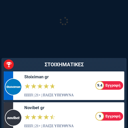
ΣΤΟΙΧΗΜΑΤΙΚΕΣ
Stoiximan gr
☆☆☆☆☆
★★★★★
9.4
Εγγραφή
ΕΕΕΠ | 21+ | ΠΑΙΞΕ ΥΠΕΥΘΥΝΑ
Novibet gr
☆☆☆☆☆
★★★★★
9
Εγγραφή
ΕΕΕΠ | 21+ | ΠΑΙΞΕ ΥΠΕΥΘΥΝΑ