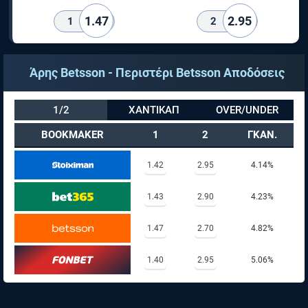
1.47
2.95
1
2
Άρης Betsson - Περιστέρι Betsson Αποδόσεις
1/2
ΧΑΝΤΙΚΑΠ
OVER/UNDER
BOOKMAKER
1
2
ΓΚΑΝ.
1.42
2.95
4.14%
1.43
2.90
4.23%
1.47
2.70
4.82%
1.40
2.95
5.06%