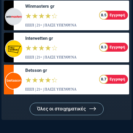
Winmasters gr
☆☆☆☆☆
★★★★★
8.5
Εγγραφή
ΕΕΕΠ | 21+ | ΠΑΙΞΕ ΥΠΕΥΘΥΝΑ
Interwetten gr
☆☆☆☆☆
★★★★★
8.3
Εγγραφή
ΕΕΕΠ | 21+ | ΠΑΙΞΕ ΥΠΕΥΘΥΝΑ
Betsson gr
☆☆☆☆☆
★★★★★
8.7
Εγγραφή
ΕΕΕΠ | 21+ | ΠΑΙΞΕ ΥΠΕΥΘΥΝΑ
Όλες οι στοιχηματικές