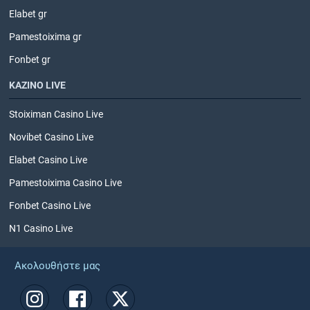
Elabet gr
Pamestoixima gr
Fonbet gr
ΚΑΖΙΝΟ LIVE
Stoiximan Casino Live
Novibet Casino Live
Elabet Casino Live
Pamestoixima Casino Live
Fonbet Casino Live
N1 Casino Live
Ακολουθήστε μας