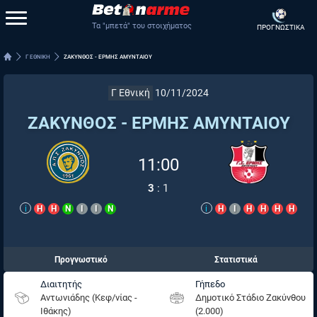
Τα "μπετά" του στοιχήματος
ΠΡΟΓΝΩΣΤΙΚΑ
Γ ΕΘΝΙΚΗ
ΖΑΚΥΝΘΟΣ - ΕΡΜΗΣ ΑΜΥΝΤΑΙΟΥ
Γ Εθνική
10/11/2024
ΖΑΚΥΝΘΟΣ - ΕΡΜΗΣ ΑΜΥΝΤΑΙΟΥ
11:00
3
:
1
i
Η
Η
Ν
Ι
Ι
Ν
i
Η
Ι
Η
Η
Η
Η
Προγνωστικό
Στατιστικά
Διαιτητής
Γήπεδο
Αντωνιάδης (Κεφ/νίας -
Δημοτικό Στάδιο Ζακύνθου
Ιθάκης)
(2.000)