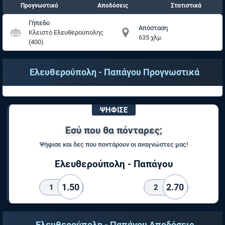
Προγνωστικό
Αποδόσεις
Στατιστικά
Γήπεδο
Απόσταση
Κλειστό Ελευθερούπολης
635 χλμ.
(400)
Ελευθερούπολη - Παπάγου
Προγνωστικά
ΨΗΦΙΣΕ
Εσύ που θα πόνταρες;
Ψήφισε και δες που ποντάρουν οι αναγνώστες μας!
Ελευθερούπολη - Παπάγου
1.50
2.70
1
2