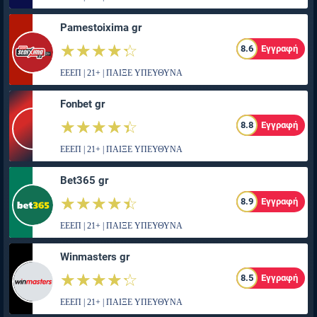
Pamestoixima gr
☆☆☆☆☆
★★★★★
8.6
Εγγραφή
ΕΕΕΠ | 21+ | ΠΑΙΞΕ ΥΠΕΥΘΥΝΑ
Fonbet gr
☆☆☆☆☆
★★★★★
8.8
Εγγραφή
ΕΕΕΠ | 21+ | ΠΑΙΞΕ ΥΠΕΥΘΥΝΑ
Bet365 gr
☆☆☆☆☆
★★★★★
8.9
Εγγραφή
ΕΕΕΠ | 21+ | ΠΑΙΞΕ ΥΠΕΥΘΥΝΑ
Winmasters gr
☆☆☆☆☆
★★★★★
8.5
Εγγραφή
ΕΕΕΠ | 21+ | ΠΑΙΞΕ ΥΠΕΥΘΥΝΑ