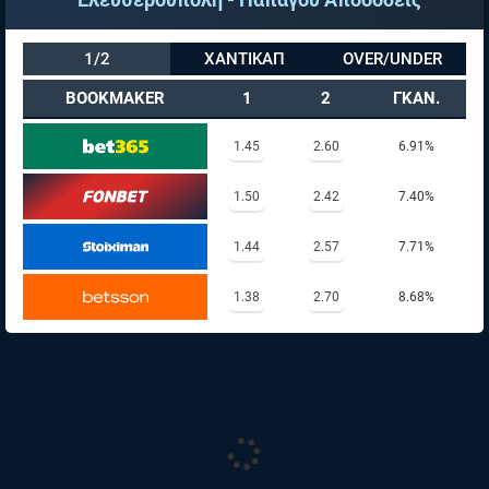
Ελευθερούπολη - Παπάγου Αποδόσεις
1/2
ΧΑΝΤΙΚΑΠ
OVER/UNDER
BOOKMAKER
1
2
ΓΚΑΝ.
1.45
2.60
6.91%
1.50
2.42
7.40%
1.44
2.57
7.71%
1.38
2.70
8.68%