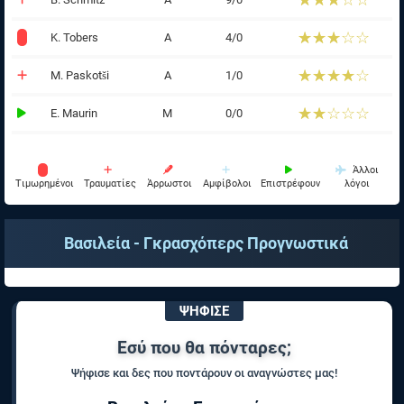
☆☆☆☆☆
★★★★★
☆☆☆☆☆
★★★★★
K. Tobers
Α
4/0
☆☆☆☆☆
★★★★★
M. Paskotši
Α
1/0
☆☆☆☆☆
★★★★★
E. Maurin
Μ
0/0
Άλλοι
Tιμωρημένοι
Τραυματίες
Άρρωστοι
Αμφίβολοι
Επιστρέφουν
λόγοι
Βασιλεία - Γκρασχόπερς
Προγνωστικά
ΨΗΦΙΣΕ
Εσύ που θα πόνταρες;
Ψήφισε και δες που ποντάρουν οι αναγνώστες μας!