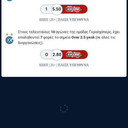
1
5.50
ΕΕΕΠ | 21+ | ΠΑΙΞΕ ΥΠΕΥΘΥΝΑ
Στους τελευταίους
10
αγώνες της ομάδας Γκρασχόπερς, έχει
επαληθευτεί
7
φορές το σημείο
Over 2.5 γκολ
(σε όλες τις
διοργανώσεις).
O
2.80
ΕΕΕΠ | 21+ | ΠΑΙΞΕ ΥΠΕΥΘΥΝΑ