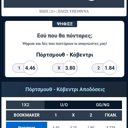
ΕΕΕΠ | 21+ | ΠΑΙΞΕ ΥΠΕΥΘΥΝΑ
ΨΗΦΙΣΕ
Εσύ που θα πόνταρες;
Ψήφισε και δες που ποντάρουν οι αναγνώστες μας!
Πόρτσμουθ - Κόβεντρι
4.46
3.80
1.84
1
X
2
Πόρτσμουθ - Κόβεντρι Αποδόσεις
1X2
U/O
GG/NG
BOOKMAKER
1
X
2
ΓΚΑΝ.
4.40
3.75
1.80
4.72%