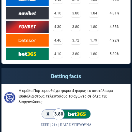
4.10
3.80
1.84
4.81%
4.30
3.80
1.80
4.88%
4.46
3.72
1.79
4.92%
4.10
3.80
1.80
5.89%
Betting facts
Η ομάδα Πόρτσμουθ έχει φέρει
4
φορές το αποτέλεσμα
ισοπαλία
στους τελευταίους
10
αγώνες σε όλες τις
διοργανώσεις.
X
3.80
ΕΕΕΠ | 21+ | ΠΑΙΞΕ ΥΠΕΥΘΥΝΑ