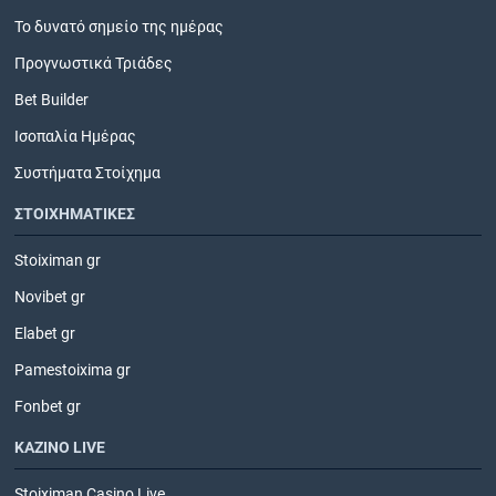
Το δυνατό σημείο της ημέρας
Προγνωστικά Τριάδες
Bet Builder
Ισοπαλία Ημέρας
Συστήματα Στοίχημα
ΣΤΟΙΧΗΜΑΤΙΚΕΣ
Stoiximan gr
Novibet gr
Elabet gr
Pamestoixima gr
Fonbet gr
ΚΑΖΙΝΟ LIVE
Stoiximan Casino Live