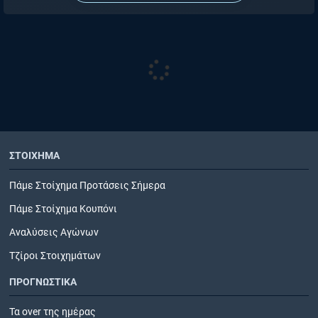
ΣΤΟΙΧΗΜΑ
Πάμε Στοίχημα Προτάσεις Σήμερα
Πάμε Στοίχημα Κουπόνι
Αναλύσεις Αγώνων
Τζίροι Στοιχημάτων
ΠΡΟΓΝΩΣΤΙΚΑ
Τα over της ημέρας