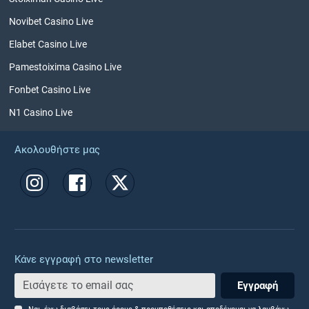
Novibet Casino Live
Elabet Casino Live
Pamestoixima Casino Live
Fonbet Casino Live
N1 Casino Live
Ακολουθήστε μας
Κάνε εγγραφή στο newsletter
Εγγραφή