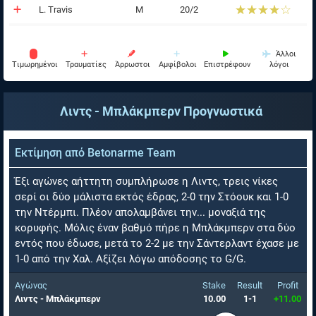
☆☆☆☆☆
★★★★★
L. Travis
Μ
20/2
Άλλοι
Tιμωρημένοι
Τραυματίες
Άρρωστοι
Αμφίβολοι
Επιστρέφουν
λόγοι
Λιντς - Μπλάκμπερν
Προγνωστικά
Εκτίμηση από
Betonarme Team
Έξι αγώνες αήττητη συμπλήρωσε η Λιντς, τρεις νίκες
σερί οι δύο μάλιστα εκτός έδρας, 2-0 την Στόουκ και 1-0
την Ντέρμπι. Πλέον απολαμβάνει την... μοναξιά της
κορυφής. Μόλις έναν βαθμό πήρε η Μπλάκμπερν στα δύο
εντός που έδωσε, μετά το 2-2 με την Σάντερλαντ έχασε με
1-0 από την Χαλ. Αξίζει λόγω απόδοσης το G/G.
Αγώνας
Stake
Result
Profit
Λιντς - Μπλάκμπερν
10.00
1-1
+11.00