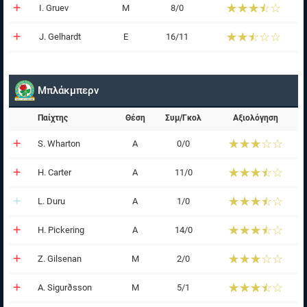
☆☆☆☆☆
★★★★★
I. Gruev
Μ
8/0
☆☆☆☆☆
★★★★★
J. Gelhardt
Ε
16/11
Μπλάκμπερν
Παίχτης
Θέση
Συμ/Γκολ
Αξιολόγηση
☆☆☆☆☆
★★★★★
S. Wharton
Α
0/0
☆☆☆☆☆
★★★★★
H. Carter
Α
11/0
☆☆☆☆☆
★★★★★
L. Duru
Α
1/0
☆☆☆☆☆
★★★★★
H. Pickering
Α
14/0
☆☆☆☆☆
★★★★★
Z. Gilsenan
Μ
2/0
☆☆☆☆☆
★★★★★
A. Sigurðsson
Μ
5/1