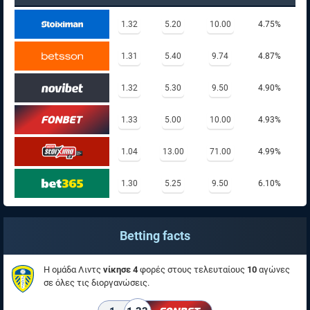
1.32
5.20
10.00
4.75%
1.31
5.40
9.74
4.87%
1.32
5.30
9.50
4.90%
1.33
5.00
10.00
4.93%
1.04
13.00
71.00
4.99%
1.30
5.25
9.50
6.10%
Betting facts
Η ομάδα Λιντς
νίκησε 4
φορές στους τελευταίους
10
αγώνες
σε όλες τις διοργανώσεις.