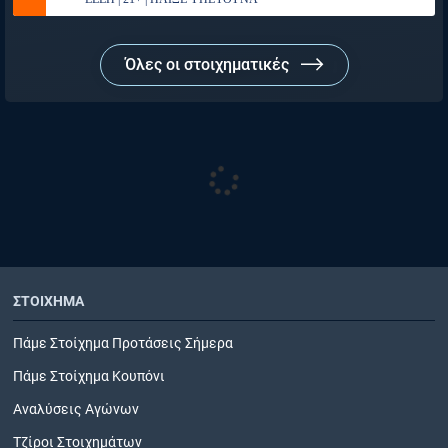
Όλες οι στοιχηματικές
ΣΤΟΙΧΗΜΑ
Πάμε Στοίχημα Προτάσεις Σήμερα
Πάμε Στοίχημα Κουπόνι
Αναλύσεις Αγώνων
Τζίροι Στοιχημάτων