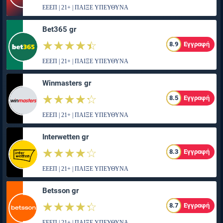
ΕΕΕΠ | 21+ | ΠΑΙΞΕ ΥΠΕΥΘΥΝΑ
Bet365 gr
☆☆☆☆☆
★★★★★
8.9
Εγγραφή
ΕΕΕΠ | 21+ | ΠΑΙΞΕ ΥΠΕΥΘΥΝΑ
Winmasters gr
☆☆☆☆☆
★★★★★
8.5
Εγγραφή
ΕΕΕΠ | 21+ | ΠΑΙΞΕ ΥΠΕΥΘΥΝΑ
Interwetten gr
☆☆☆☆☆
★★★★★
8.3
Εγγραφή
ΕΕΕΠ | 21+ | ΠΑΙΞΕ ΥΠΕΥΘΥΝΑ
Betsson gr
☆☆☆☆☆
★★★★★
8.7
Εγγραφή
ΕΕΕΠ | 21+ | ΠΑΙΞΕ ΥΠΕΥΘΥΝΑ