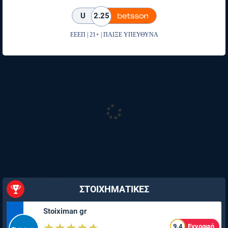
U
2.25
ΕΕΕΠ | 21+ | ΠΑΙΞΕ ΥΠΕΥΘΥΝΑ
ΣΤΟΙΧΗΜΑΤΙΚΕΣ
Stoiximan gr
9.4
Εγγραφή