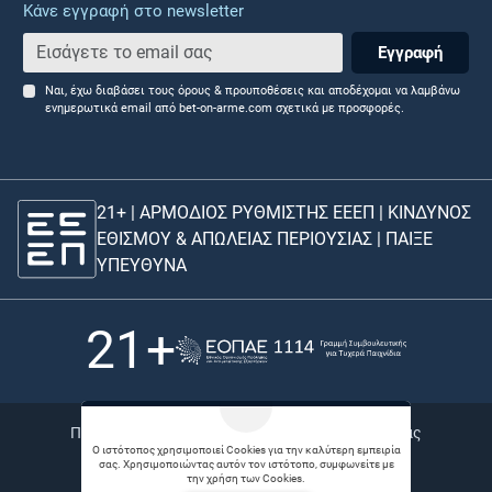
Κάνε εγγραφή στο newsletter
Εγγραφή
Ναι, έχω διαβάσει τους όρους & προυποθέσεις και αποδέχομαι να λαμβάνω
ενημερωτικά email από bet-on-arme.com σχετικά με προσφορές.
21+ | ΑΡΜΟΔΙΟΣ ΡΥΘΜΙΣΤΗΣ ΕΕΕΠ | ΚΙΝΔΥΝΟΣ
ΕΘΙΣΜΟΥ & ΑΠΩΛΕΙΑΣ ΠΕΡΙΟΥΣΙΑΣ |
ΠΑΙΞΕ
ΥΠΕΥΘΥΝΑ
21+
Πολιτική απορρήτου |
Bet Links |
Θέσεις εργασίας
Ο ιστότοπος χρησιμοποιεί Cookies για την καλύτερη εμπειρία
σας. Χρησιμοποιώντας αυτόν τον ιστότοπο, συμφωνείτε με
© 2026 Betonarme
την χρήση των Cookies.