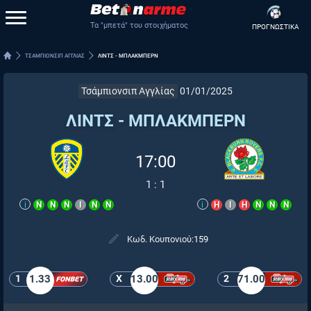
Τα "μπετά" του στοιχήματος
ΠΡΟΓΝΩΣΤΙΚΑ
ΤΣΑΜΠΙΟΝΣΙΠ ΑΓΓΛΙΑΣ
ΛΙΝΤΣ - ΜΠΛΑΚΜΠΕΡΝ
Τσάμπιονσιπ Αγγλίας
01/01/2025
ΛΙΝΤΣ - ΜΠΛΑΚΜΠΕΡΝ
17:00
1
:
1
i
Ν
Ν
Ν
Ι
Ν
Ν
i
Η
Ι
Η
Ν
Ν
Ν
Κωδ. Κουπονιού:
159
1
1.33
X
13.00
2
71.00