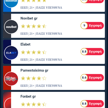
☆☆☆☆☆
★★★★★
ΕΕΕΠ | 21+ | ΠΑΙΞΕ ΥΠΕΥΘΥΝΑ
Novibet gr
☆☆☆☆☆
★★★★★
9
Εγγραφή
ΕΕΕΠ | 21+ | ΠΑΙΞΕ ΥΠΕΥΘΥΝΑ
Elabet
☆☆☆☆☆
★★★★★
8.8
Εγγραφή
ΕΕΕΠ | 21+ | ΠΑΙΞΕ ΥΠΕΥΘΥΝΑ
Pamestoixima gr
☆☆☆☆☆
★★★★★
8.6
Εγγραφή
ΕΕΕΠ | 21+ | ΠΑΙΞΕ ΥΠΕΥΘΥΝΑ
Fonbet gr
☆☆☆☆☆
★★★★★
8.8
Εγγραφή