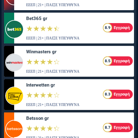
ΕΕΕΠ | 21+ | ΠΑΙΞΕ ΥΠΕΥΘΥΝΑ
Bet365 gr
☆☆☆☆☆
★★★★★
8.9
Εγγραφή
ΕΕΕΠ | 21+ | ΠΑΙΞΕ ΥΠΕΥΘΥΝΑ
Winmasters gr
☆☆☆☆☆
★★★★★
8.5
Εγγραφή
ΕΕΕΠ | 21+ | ΠΑΙΞΕ ΥΠΕΥΘΥΝΑ
Interwetten gr
☆☆☆☆☆
★★★★★
8.3
Εγγραφή
ΕΕΕΠ | 21+ | ΠΑΙΞΕ ΥΠΕΥΘΥΝΑ
Betsson gr
☆☆☆☆☆
★★★★★
8.7
Εγγραφή