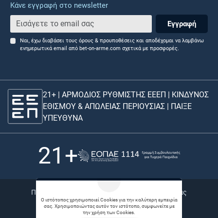
Κάνε εγγραφή στο newsletter
Εγγραφή
Ναι, έχω διαβάσει τους όρους & προυποθέσεις και αποδέχομαι να λαμβάνω
ενημερωτικά email από bet-on-arme.com σχετικά με προσφορές.
21+ | ΑΡΜΟΔΙΟΣ ΡΥΘΜΙΣΤΗΣ ΕΕΕΠ | ΚΙΝΔΥΝΟΣ
ΕΘΙΣΜΟΥ & ΑΠΩΛΕΙΑΣ ΠΕΡΙΟΥΣΙΑΣ |
ΠΑΙΞΕ
ΥΠΕΥΘΥΝΑ
21+
Πολιτική απορρήτου |
Bet Links |
Θέσεις εργασίας
Ο ιστότοπος χρησιμοποιεί Cookies για την καλύτερη εμπειρία
σας. Χρησιμοποιώντας αυτόν τον ιστότοπο, συμφωνείτε με
© 2026 Betonarme
την χρήση των Cookies.