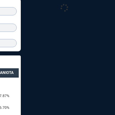
ΑΝΙΟΤΑ
7.87%
6.70%