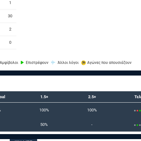
1
30
2
0
Αμφίβολοι
Επιστρέφουν
Άλλοι λόγοι
Αγώνες που απουσιάζουν
oal
1.5+
2.5+
Τελ
%
100%
100%
50%
-