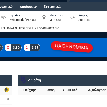
νωστικό
Αποδόσεις
Στατιστικά
Γήπεδο
Απόσταση
Καιρός
Kybunpark (19.456)
312 χλμ.
Άστατος
ΣΕΝ ΓΚΑΛΕΝ ΠΡΟΓΝΩΣΤΙΚΑ 04-08-2024 3-4
ΠΑΙΞΕ ΝΟΜΙΜΑ
7
X
3.30
2
2.55
Λωζάνη
Παίχτης
Θέση
Συμ/Γκολ
Αξιολόγηση
31