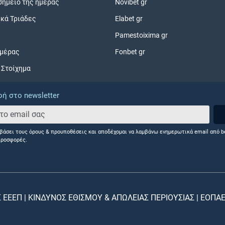
σημείο της ημέρας
Novibet gr
κά Τριάδες
Elabet gr
Pamestoixima gr
Ημέρας
Fonbet gr
 Στοίχημα
ή στο newsletter
αβάσει τους όρους & προυποθέσεις και αποδέχομαι να λαμβάνω ενημερωτικά email από b
προσφορές.
 ΕΕΕΠ | ΚΙΝΔΥΝΟΣ ΕΘΙΣΜΟΥ & ΑΠΩΛΕΙΑΣ ΠΕΡΙΟΥΣΙΑΣ |
ΕΟΠΑΕ