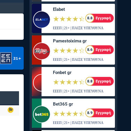
Elabet
☆☆☆☆☆
★★★★★
8.8
Εγγραφή
ΕΕΕΠ | 21+ | ΠΑΙΞΕ ΥΠΕΥΘΥΝΑ
Pamestoixima gr
☆☆☆☆☆
★★★★★
8.6
Εγγραφή
ΕΕΕΠ | 21+ | ΠΑΙΞΕ ΥΠΕΥΘΥΝΑ
Fonbet gr
☆☆☆☆☆
★★★★★
8.8
Εγγραφή
ΕΕΕΠ | 21+ | ΠΑΙΞΕ ΥΠΕΥΘΥΝΑ
Bet365 gr
☆☆☆☆☆
★★★★★
8.9
Εγγραφή
ΕΕΕΠ | 21+ | ΠΑΙΞΕ ΥΠΕΥΘΥΝΑ