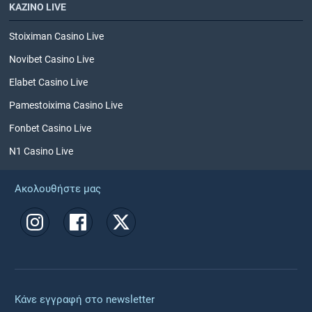
ΚΑΖΙΝΟ LIVE
Stoiximan Casino Live
Novibet Casino Live
Elabet Casino Live
Pamestoixima Casino Live
Fonbet Casino Live
N1 Casino Live
Ακολουθήστε μας
Κάνε εγγραφή στο newsletter