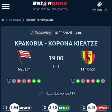
Τα "μπετά" του στοιχήματος
ΠΡΟΓΝΩΣΤΙΚΑ
Α' ΠΟΛΩΝΙΑΣ
ΚΡΑΚΟΒΙΑ - ΚΟΡΟΝΑ ΚΙΕΛΤΣΕ
Α' Πολωνίας
14/02/2025
VAR
ΚΡΑΚΟΒΙΑ - ΚΟΡΟΝΑ ΚΙΕΛΤΣΕ
19:00
1
:
1
6η
θέση
11η
θέση
i
Ι
Η
Ι
Η
Ν
Ν
i
Ν
Ι
Η
Η
Ν
Ι
Κωδ. Κουπονιού:
131
1
1.94
X
3.60
2
4.15