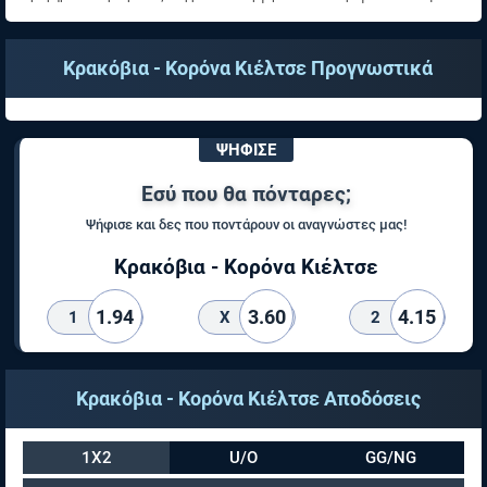
Κρακόβια - Κορόνα Κιέλτσε
Προγνωστικά
ΨΗΦΙΣΕ
Εσύ που θα πόνταρες;
Ψήφισε και δες που ποντάρουν οι αναγνώστες μας!
Κρακόβια - Κορόνα Κιέλτσε
1.94
3.60
4.15
1
X
2
Κρακόβια - Κορόνα Κιέλτσε Αποδόσεις
1X2
U/O
GG/NG