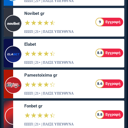
ΕΕΕΠ | 21+ | ΠΑΙΞΕ ΥΠΕΥΘΥΝΑ
Novibet gr
☆☆☆☆☆
★★★★★
9
Εγγραφή
ΕΕΕΠ | 21+ | ΠΑΙΞΕ ΥΠΕΥΘΥΝΑ
Elabet
☆☆☆☆☆
★★★★★
8.8
Εγγραφή
ΕΕΕΠ | 21+ | ΠΑΙΞΕ ΥΠΕΥΘΥΝΑ
Pamestoixima gr
☆☆☆☆☆
★★★★★
8.6
Εγγραφή
ΕΕΕΠ | 21+ | ΠΑΙΞΕ ΥΠΕΥΘΥΝΑ
Fonbet gr
☆☆☆☆☆
★★★★★
8.8
Εγγραφή
ΕΕΕΠ | 21+ | ΠΑΙΞΕ ΥΠΕΥΘΥΝΑ