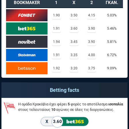
BOOKMAKER
1
X
2
ΓΚΑΝ.
1.90
3.50
4.15
5.03%
1.91
3.60
3.90
5.46%
1.94
3.45
3.90
5.81%
1.91
3.35
4.00
6.72%
1.92
3.20
3.75
9.09%
Betting facts
Η ομάδα Κρακόβια έχει φέρει
5
φορές το αποτέλεσμα
ισοπαλία
στους τελευταίους
10
αγώνες σε όλες τις διοργανώσεις.
X
3.60