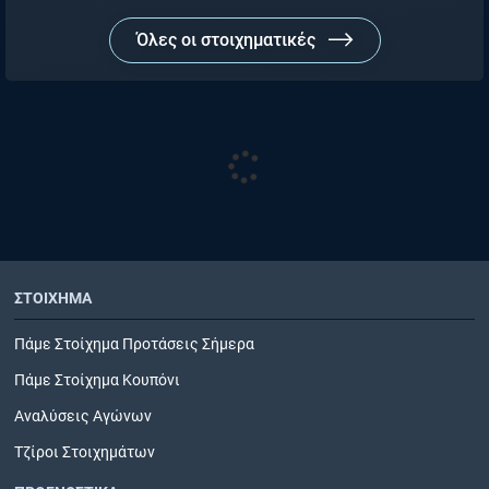
Όλες οι στοιχηματικές
ΣΤΟΙΧΗΜΑ
Πάμε Στοίχημα Προτάσεις Σήμερα
Πάμε Στοίχημα Κουπόνι
Αναλύσεις Αγώνων
Τζίροι Στοιχημάτων