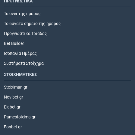
ΠΡΟΓΝΩΣΤΙΚΑ
Τα over της ημέρας
Το δυνατό σημείο της ημέρας
Προγνωστικά Τριάδες
Bet Builder
Ισοπαλία Ημέρας
Συστήματα Στοίχημα
ΣΤΟΙΧΗΜΑΤΙΚΕΣ
Stoiximan gr
Novibet gr
Elabet gr
Pamestoixima gr
Fonbet gr