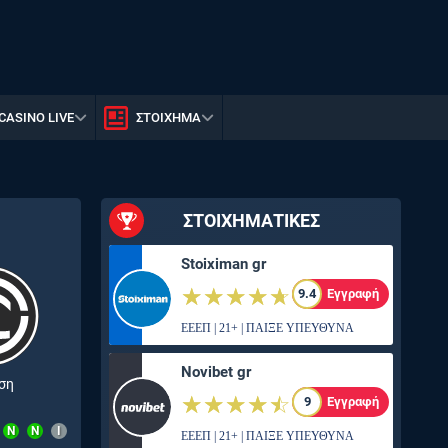
CASINO LIVE
ΣΤΟΙΧΗΜΑ
ΣΤΟΙΧΗΜΑΤΙΚΕΣ
Stoiximan gr
☆☆☆☆☆
★★★★★
9.4
Εγγραφή
ΕΕΕΠ | 21+ | ΠΑΙΞΕ ΥΠΕΥΘΥΝΑ
Novibet gr
ση
☆☆☆☆☆
★★★★★
9
Εγγραφή
Ν
Ν
Ι
ΕΕΕΠ | 21+ | ΠΑΙΞΕ ΥΠΕΥΘΥΝΑ