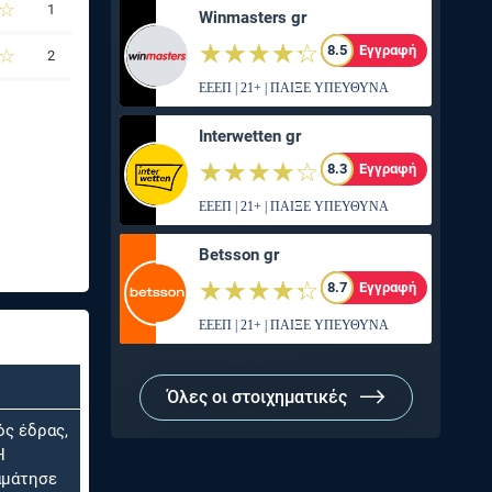
☆
★
1
Winmasters gr
☆☆☆☆☆
★★★★★
8.5
Εγγραφή
☆
★
2
ΕΕΕΠ | 21+ | ΠΑΙΞΕ ΥΠΕΥΘΥΝΑ
Interwetten gr
☆☆☆☆☆
★★★★★
8.3
Εγγραφή
ΕΕΕΠ | 21+ | ΠΑΙΞΕ ΥΠΕΥΘΥΝΑ
Betsson gr
☆☆☆☆☆
★★★★★
8.7
Εγγραφή
ΕΕΕΠ | 21+ | ΠΑΙΞΕ ΥΠΕΥΘΥΝΑ
Όλες οι στοιχηματικές
ός έδρας,
Η
αμάτησε