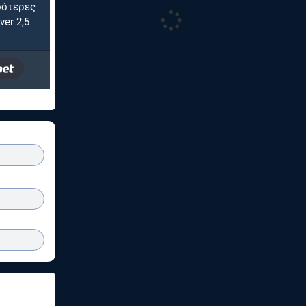
φότερες
er 2,5