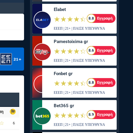
Elabet
☆☆☆☆☆
★★★★★
8.8
Εγγραφή
ΕΕΕΠ | 21+ | ΠΑΙΞΕ ΥΠΕΥΘΥΝΑ
Pamestoixima gr
☆☆☆☆☆
★★★★★
8.6
Εγγραφή
ΕΕΕΠ | 21+ | ΠΑΙΞΕ ΥΠΕΥΘΥΝΑ
Fonbet gr
☆☆☆☆☆
★★★★★
8.8
Εγγραφή
ΕΕΕΠ | 21+ | ΠΑΙΞΕ ΥΠΕΥΘΥΝΑ
Bet365 gr
ση
☆☆☆☆☆
★★★★★
8.9
Εγγραφή
☆
★
6
ΕΕΕΠ | 21+ | ΠΑΙΞΕ ΥΠΕΥΘΥΝΑ