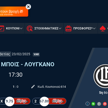
τουν βροχή 🎁
 ΠΑΙΞΕ ΥΠΕΥΘΥΝΑ
ΚΟΥΠΟΝΙ
ΣΤΟΙΧΗΜΑΤΙΚΕΣ
ΠΡΟΣΦΟΡΕΣ*
λβετίας
23/02/2025
VAR
 ΜΠΟΙΣ - ΛΟΥΓΚΑΝΟ
17:30
1
:
0
Κωδ. Κουπονιού:
614
5η
θέ
X
9.75
2
67.00
i
Ν
Ι
Η