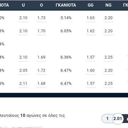
ΙΟΤΑ
U
O
ΓΚΑΝΙΟΤΑ
GG
NG
Γ
0%
2.10
1.73
5.14%
1.63
2.20
3%
2.10
1.70
6.05%
1.62
2.20
4%
4%
2.10
1.69
6.36%
1.57
2.25
4%
2.05
1.72
6.47%
1.60
2.20
9%
2.11
1.68
6.47%
1.57
2.25
λευταίους
10
αγώνες σε όλες τις
1
2.01