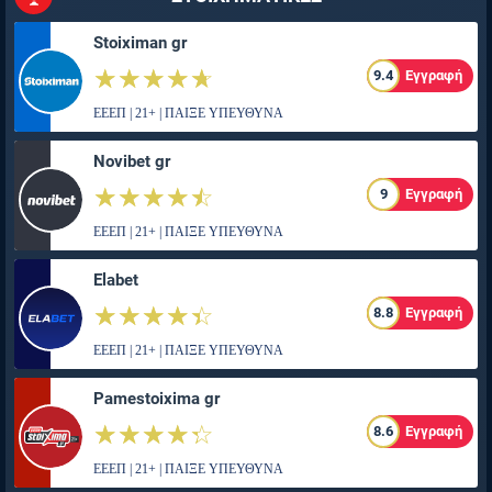
Stoiximan gr
☆☆☆☆☆
★★★★★
9.4
Εγγραφή
ΕΕΕΠ | 21+ | ΠΑΙΞΕ ΥΠΕΥΘΥΝΑ
Novibet gr
☆☆☆☆☆
★★★★★
9
Εγγραφή
ΕΕΕΠ | 21+ | ΠΑΙΞΕ ΥΠΕΥΘΥΝΑ
Elabet
☆☆☆☆☆
★★★★★
8.8
Εγγραφή
ΕΕΕΠ | 21+ | ΠΑΙΞΕ ΥΠΕΥΘΥΝΑ
Pamestoixima gr
☆☆☆☆☆
★★★★★
8.6
Εγγραφή
ΕΕΕΠ | 21+ | ΠΑΙΞΕ ΥΠΕΥΘΥΝΑ