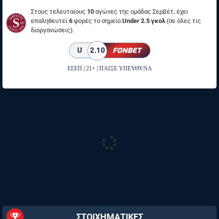
Στους τελευταίους
10
αγώνες της ομάδας Σερβέτ, έχει
επαληθευτεί
6
φορές το σημείο
Under 2.5 γκολ
(σε όλες τις
διοργανώσεις).
U
2.10
ΕΕΕΠ | 21+ | ΠΑΙΞΕ ΥΠΕΥΘΥΝΑ
ΣΤΟΙΧΗΜΑΤΙΚΕΣ