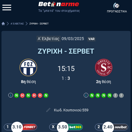
Τα "μπετά" του στοιχήματος
ΠΡΟΓΝΩΣΤΙΚΑ
Α' ΕΛΒΕΤΙΑΣ
ΖΥΡΙΧΗ - ΣΕΡΒΕΤ
Α' Ελβετίας
09/03/2025
VAR
ΖΥΡΙΧΗ - ΣΕΡΒΕΤ
15:15
1
:
3
8η
θέση
2η
θέση
i
Ν
Η
Ν
Η
Η
Ν
i
Ν
Ν
Ν
Ν
Ι
Ι
Κωδ. Κουπονιού:
559
1
3.10
X
3.50
2
2.40