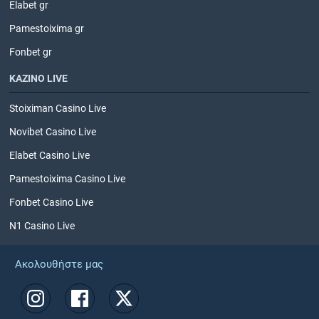
Elabet gr
Pamestoixima gr
Fonbet gr
ΚΑΖΙΝΟ LIVE
Stoiximan Casino Live
Novibet Casino Live
Elabet Casino Live
Pamestoixima Casino Live
Fonbet Casino Live
N1 Casino Live
Ακολουθήστε μας