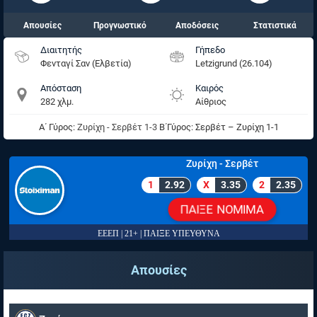
Απουσίες
Προγνωστικό
Αποδόσεις
Στατιστικά
Διαιτητής
Γήπεδο
Φενταγί Σαν (Ελβετία)
Letzigrund (26.104)
Απόσταση
Καιρός
282 χλμ.
Αίθριος
Α΄ Γύρος:
Ζυρίχη - Σερβέτ 1-3
Β΄Γύρος: Σερβέτ – Ζυρίχη 1-1
Ζυρίχη - Σερβέτ
1
2.92
X
3.35
2
2.35
ΠΑΙΞΕ ΝΟΜΙΜΑ
ΕΕΕΠ | 21+ | ΠΑΙΞΕ ΥΠΕΥΘΥΝΑ
Απουσίες