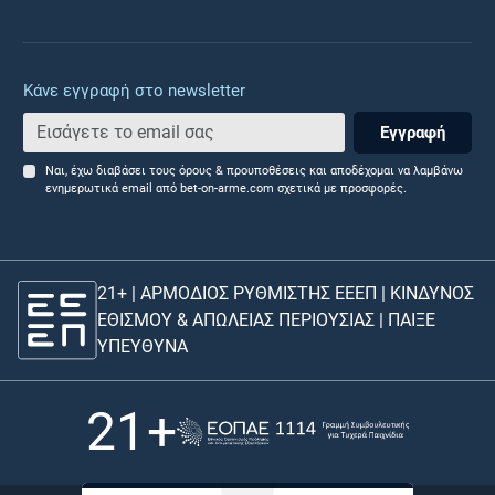
Κάνε εγγραφή στο newsletter
Εγγραφή
Ναι, έχω διαβάσει τους όρους & προυποθέσεις και αποδέχομαι να λαμβάνω
ενημερωτικά email από bet-on-arme.com σχετικά με προσφορές.
21+ | ΑΡΜΟΔΙΟΣ ΡΥΘΜΙΣΤΗΣ ΕΕΕΠ | ΚΙΝΔΥΝΟΣ
ΕΘΙΣΜΟΥ & ΑΠΩΛΕΙΑΣ ΠΕΡΙΟΥΣΙΑΣ |
ΠΑΙΞΕ
ΥΠΕΥΘΥΝΑ
21+