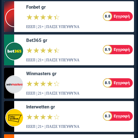
Fonbet gr
☆☆☆☆☆
★★★★★
8.8
Εγγραφή
ΕΕΕΠ | 21+ | ΠΑΙΞΕ ΥΠΕΥΘΥΝΑ
Bet365 gr
☆☆☆☆☆
★★★★★
8.9
Εγγραφή
ΕΕΕΠ | 21+ | ΠΑΙΞΕ ΥΠΕΥΘΥΝΑ
Winmasters gr
☆☆☆☆☆
★★★★★
8.5
Εγγραφή
ΕΕΕΠ | 21+ | ΠΑΙΞΕ ΥΠΕΥΘΥΝΑ
Interwetten gr
☆☆☆☆☆
★★★★★
8.3
Εγγραφή
ΕΕΕΠ | 21+ | ΠΑΙΞΕ ΥΠΕΥΘΥΝΑ