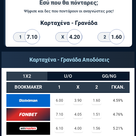
Εσύ που θα πόνταρες;
Ψήφισε και δες που ποντάρουν οι αναγνώστες μας!
Καρταχένα - Γρανάδα
7.10
4.20
1.60
1
X
2
Καρταχένα - Γρανάδα Αποδόσεις
1X2
U/O
GG/NG
BOOKMAKER
1
X
2
ΓΚΑΝ.
6.00
3.90
1.60
4.59%
7.10
4.05
1.51
4.76%
6.10
4.00
1.56
5.21%