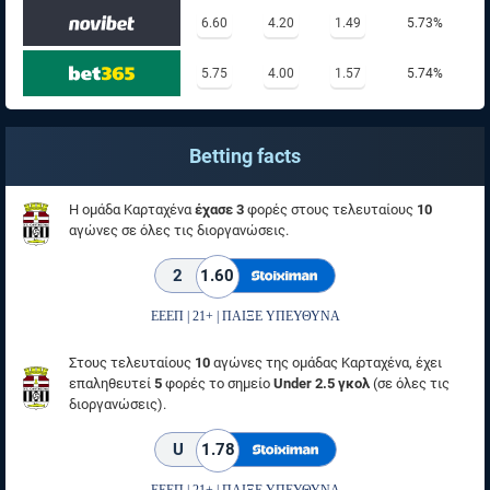
6.60
4.20
1.49
5.73%
5.75
4.00
1.57
5.74%
Betting facts
Η ομάδα Καρταχένα
έχασε 3
φορές στους τελευταίους
10
αγώνες σε όλες τις διοργανώσεις.
2
1.60
ΕΕΕΠ | 21+ | ΠΑΙΞΕ ΥΠΕΥΘΥΝΑ
Στους τελευταίους
10
αγώνες της ομάδας Καρταχένα, έχει
επαληθευτεί
5
φορές το σημείο
Under 2.5 γκολ
(σε όλες τις
διοργανώσεις).
U
1.78