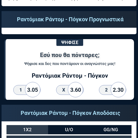
Ραντόμιακ Ράντομ - Πόγκον
Προγνωστικά
ΨΗΦΙΣΕ
Εσύ που θα πόνταρες;
Ψήφισε και δες που ποντάρουν οι αναγνώστες μας!
Ραντόμιακ Ράντομ - Πόγκον
3.05
3.60
2.30
1
X
2
Ραντόμιακ Ράντομ - Πόγκον Αποδόσεις
1X2
U/O
GG/NG