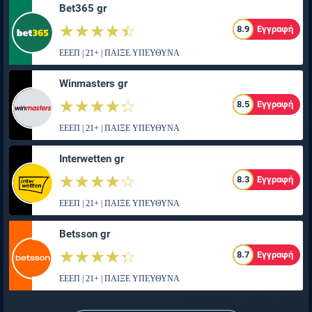
Bet365 gr
☆☆☆☆☆
★★★★★
8.9
Εγγραφή
ΕΕΕΠ | 21+ | ΠΑΙΞΕ ΥΠΕΥΘΥΝΑ
Winmasters gr
☆☆☆☆☆
★★★★★
8.5
Εγγραφή
ΕΕΕΠ | 21+ | ΠΑΙΞΕ ΥΠΕΥΘΥΝΑ
Interwetten gr
☆☆☆☆☆
★★★★★
8.3
Εγγραφή
ΕΕΕΠ | 21+ | ΠΑΙΞΕ ΥΠΕΥΘΥΝΑ
Betsson gr
☆☆☆☆☆
★★★★★
8.7
Εγγραφή
ΕΕΕΠ | 21+ | ΠΑΙΞΕ ΥΠΕΥΘΥΝΑ