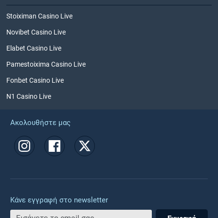
Stoiximan Casino Live
Novibet Casino Live
Elabet Casino Live
Pamestoixima Casino Live
Fonbet Casino Live
N1 Casino Live
Ακολουθήστε μας
Κάνε εγγραφή στο newsletter