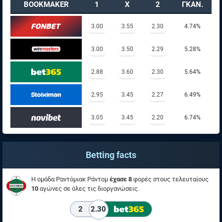
BOOKMAKER
1
X
2
ΓΚΑΝ.
3.00
3.55
2.30
4.74%
3.00
3.50
2.29
5.28%
2.88
3.60
2.30
5.64%
2.95
3.45
2.27
6.49%
3.05
3.45
2.20
6.74%
Betting facts
Η ομάδα Ραντόμιακ Ράντομ
έχασε 8
φορές στους τελευταίους
10
αγώνες σε όλες τις διοργανώσεις.
2
2.30