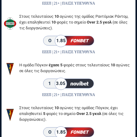
ΕΕΕΠ | 21+ | ΠΑΙΞΕ ΥΠΕΥΘΥΝΑ
Στους τελευταίους
10
αγώνες της ομάδας Ραντόμιακ Ράντομ,
έχει επαληθευτεί
10
φορές το σημείο
Over 2.5 γκολ
(σε όλες
τις διοργανώσεις).
O
1.85
ΕΕΕΠ | 21+ | ΠΑΙΞΕ ΥΠΕΥΘΥΝΑ
Η ομάδα Πόγκον
έχασε 5
φορές στους τελευταίους
10
αγώνες
σε όλες τις διοργανώσεις.
1
3.05
ΕΕΕΠ | 21+ | ΠΑΙΞΕ ΥΠΕΥΘΥΝΑ
Στους τελευταίους
10
αγώνες της ομάδας Πόγκον, έχει
επαληθευτεί
5
φορές το σημείο
Over 2.5 γκολ
(σε όλες τις
διοργανώσεις).
O
1.85