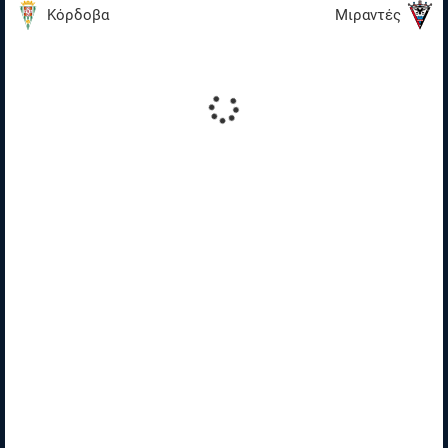
Κόρδοβα
Μιραντές