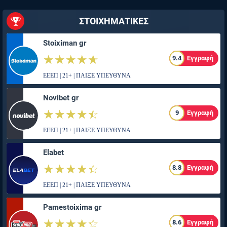
ΣΤΟΙΧΗΜΑΤΙΚΕΣ
Stoiximan gr
☆☆☆☆☆
★★★★★
9.4
Εγγραφή
ΕΕΕΠ | 21+ | ΠΑΙΞΕ ΥΠΕΥΘΥΝΑ
Novibet gr
☆☆☆☆☆
★★★★★
9
Εγγραφή
ΕΕΕΠ | 21+ | ΠΑΙΞΕ ΥΠΕΥΘΥΝΑ
Elabet
☆☆☆☆☆
★★★★★
8.8
Εγγραφή
ΕΕΕΠ | 21+ | ΠΑΙΞΕ ΥΠΕΥΘΥΝΑ
Pamestoixima gr
☆☆☆☆☆
★★★★★
8.6
Εγγραφή