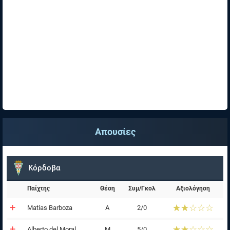
Απουσίες
Κόρδοβα
Παίχτης
Θέση
Συμ/Γκολ
Αξιολόγηση
☆☆☆☆☆
★★★★★
Matías Barboza
Α
2/0
☆☆☆☆☆
★★★★★
Alberto del Moral
Μ
5/0