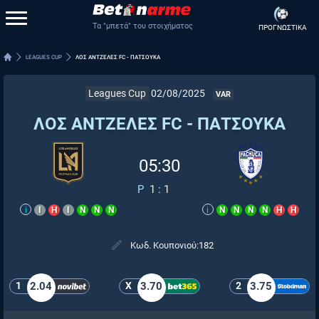
Τα "μπετά" του στοιχήματος
ΠΡΟΓΝΩΣΤΙΚΑ
LEAGUES CUP
ΛΟΣ ΑΝΤΖΕΛΕΣ FC - ΠΑΤΣΟΥΚΑ
Leagues Cup
02/08/2025
VAR
ΛΟΣ ΑΝΤΖΕΛΕΣ FC - ΠΑΤΣΟΥΚΑ
05:30
P
1
:
1
i
Ι
Η
Ι
Ν
Ν
Ν
i
Ν
Ν
Ν
Ν
Η
Η
Κωδ. Κουπονιού:
182
1
2.04
X
3.70
2
3.75