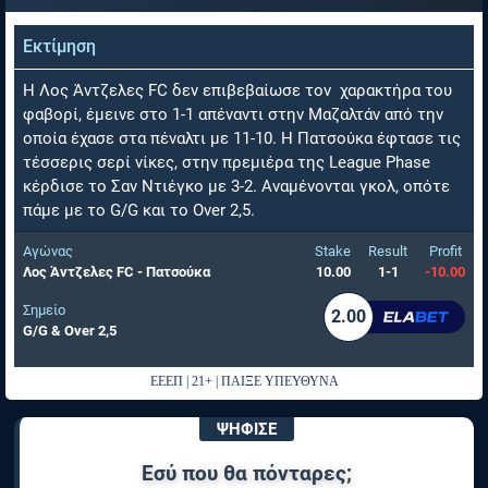
Εκτίμηση
Η Λος Άντζελες FC δεν επιβεβαίωσε τον χαρακτήρα του
φαβορί, έμεινε στο 1-1 απέναντι στην Μαζαλτάν από την
οποία έχασε στα πέναλτι με 11-10. Η Πατσούκα έφτασε τις
τέσσερις σερί νίκες, στην πρεμιέρα της League Phase
κέρδισε το Σαν Ντιέγκο με 3-2. Αναμένονται γκολ, οπότε
πάμε με το G/G και το Over 2,5.
Αγώνας
Stake
Result
Profit
Λος Άντζελες FC - Πατσούκα
10.00
1-1
-10.00
Σημείο
2.00
G/G & Over 2,5
ΕΕΕΠ | 21+ | ΠΑΙΞΕ ΥΠΕΥΘΥΝΑ
ΨΗΦΙΣΕ
Εσύ που θα πόνταρες;