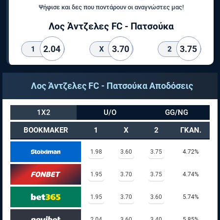
Ψήφισε και δες που ποντάρουν οι αναγνώστες μας!
Λος Άντζελες FC - Πατσούκα
2.04
3.70
3.75
1
X
2
Λος Άντζελες FC - Πατσούκα Αποδόσεις
1X2
U/O
GG/NG
BOOKMAKER
1
X
2
ΓΚΑΝ.
1.98
3.60
3.75
4.72%
1.95
3.70
3.75
4.74%
1.95
3.70
3.60
5.74%
2.04
3.60
3.40
5.85%