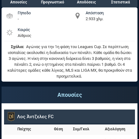
Απουσίες
Προγνωστικό
Αποδόσεις
Στατιστικά
Γήπεδο
Απόσταση
-
2.933 χλμ.
Καιρός
Αίθριος
Σχόλια:
Αγώνας για την 1η φάση του Leagues Cup. Σε περίπτωση
ισοπαλίας ακολουθεί η διαδικασία των πέναλτι. Κάθε ομάδα θα δώσει
3 αγώνες. Η νίκη στην κανονική διάρκεια δίνει 3 βαθμούς, η νίκη στα
πέναλτι 2, ενώ ο ηττημένος στα πέναλτι παίρνει 1 βαθμό. Οι 4
καλύτερες ομάδες κάθε λίγκας, MLS και LIGA MX, θα προκριθούν στα
προημιτελικά.
Απουσίες
Λος Άντζελες FC
Παίχτης
Θέση
Συμ/Γκολ
Αξιολόγηση