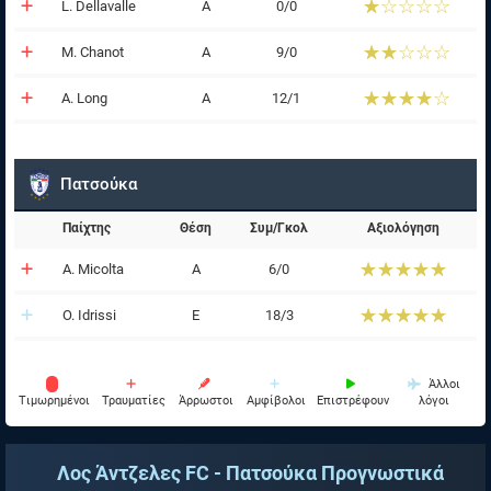
☆☆☆☆☆
★★★★★
L. Dellavalle
Α
0/0
☆☆☆☆☆
★★★★★
M. Chanot
Α
9/0
☆☆☆☆☆
★★★★★
A. Long
Α
12/1
Πατσούκα
Παίχτης
Θέση
Συμ/Γκολ
Αξιολόγηση
☆☆☆☆☆
★★★★★
A. Micolta
Α
6/0
☆☆☆☆☆
★★★★★
O. Idrissi
Ε
18/3
Άλλοι
Tιμωρημένοι
Τραυματίες
Άρρωστοι
Αμφίβολοι
Επιστρέφουν
λόγοι
Λος Άντζελες FC - Πατσούκα
Προγνωστικά