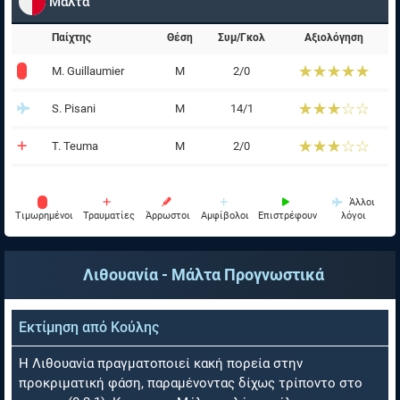
Μάλτα
Παίχτης
Θέση
Συμ/Γκολ
Αξιολόγηση
☆☆☆☆☆
★★★★★
M. Guillaumier
Μ
2/0
☆☆☆☆☆
★★★★★
S. Pisani
Μ
14/1
☆☆☆☆☆
★★★★★
T. Teuma
Μ
2/0
Άλλοι
Tιμωρημένοι
Τραυματίες
Άρρωστοι
Αμφίβολοι
Επιστρέφουν
λόγοι
Λιθουανία - Μάλτα
Προγνωστικά
Εκτίμηση από
Κούλης
Η Λιθουανία πραγματοποιεί κακή πορεία στην
προκριματική φάση, παραμένοντας δίχως τρίποντο στο