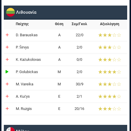
Λιθουανία
Παίχτης
Θέση
Συμ/Γκολ
Αξιολόγηση
☆☆☆☆☆
★★★★★
D. Barauskas
Α
22/0
☆☆☆☆☆
★★★★★
P. Širvys
Α
2/0
☆☆☆☆☆
★★★★★
K. Kažukolovas
Α
0/0
☆☆☆☆☆
★★★★★
P. Golubickas
Μ
2/0
☆☆☆☆☆
★★★★★
M. Vareika
Μ
30/9
☆☆☆☆☆
★★★★★
A. Kučys
Ε
2/1
☆☆☆☆☆
★★★★★
M. Ruzgis
Ε
20/16