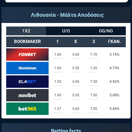
Λιθουανία - Μάλτα Αποδόσεις
1X2
U/O
GG/NG
BOOKMAKER
1
X
2
ΓΚΑΝ.
1.60
3.60
7.70
3.16%
1.60
3.50
7.20
4.73%
1.55
3.66
7.50
4.92%
1.60
3.50
7.00
5.08%
1.57
3.60
7.00
5.44%
Betting facts