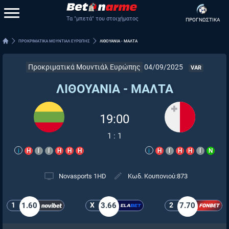
Τα "μπετά" του στοιχήματος
ΠΡΟΓΝΩΣΤΙΚΑ
ΠΡΟΚΡΙΜΑΤΙΚΑ ΜΟΥΝΤΙΑΛ ΕΥΡΩΠΗΣ
ΛΙΘΟΥΑΝΙΑ - ΜΑΛΤΑ
Προκριματικά Μουντιάλ Ευρώπης
04/09/2025
VAR
ΛΙΘΟΥΑΝΙΑ - ΜΑΛΤΑ
19:00
1
:
1
i
Η
Ι
Ι
Η
Η
Η
i
Η
Ι
Η
Η
Ι
Ν
Novasports 1HD
Κωδ. Κουπονιού:
873
1
1.60
X
3.66
2
7.70