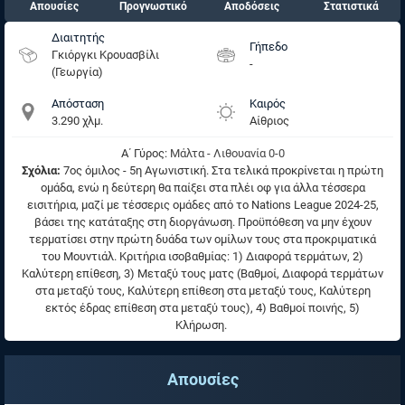
Απουσίες
Προγνωστικό
Αποδόσεις
Στατιστικά
Διαιτητής
Γήπεδο
Γκιόργκι Κρουασβίλι
-
(Γεωργία)
Απόσταση
Καιρός
3.290 χλμ.
Αίθριος
Α΄ Γύρος:
Μάλτα - Λιθουανία 0-0
Σχόλια:
7ος όμιλος - 5η Αγωνιστική. Στα τελικά προκρίνεται η πρώτη
ομάδα, ενώ η δεύτερη θα παίξει στα πλέι οφ για άλλα τέσσερα
εισιτήρια, μαζί με τέσσερις ομάδες από το Nations League 2024-25,
βάσει της κατάταξης στη διοργάνωση. Προϋπόθεση να μην έχουν
τερματίσει στην πρώτη δυάδα των ομίλων τους στα προκριματικά
του Μουντιάλ. Κριτήρια ισοβαθμίας: 1) Διαφορά τερμάτων, 2)
Καλύτερη επίθεση, 3) Μεταξύ τους ματς (Βαθμοί, Διαφορά τερμάτων
στα μεταξύ τους, Καλύτερη επίθεση στα μεταξύ τους, Καλύτερη
εκτός έδρας επίθεση στα μεταξύ τους), 4) Βαθμοί ποινής, 5)
Κλήρωση.
Απουσίες