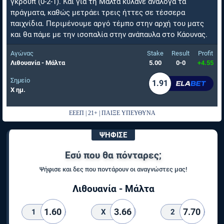
γκρουπ (0-2-1). Και για τη Μάλτα κυλάνε ανάλογα τα
πράγματα, καθώς μετράει τρεις ήττες σε τέσσερα
παιχνίδια. Περιμένουμε αργό τέμπο στην αρχή του ματς
και θα πάμε με την ισοπαλία στην ανάπαυλα στο Κάουνας.
Αγώνας
Stake
Result
Profit
Λιθουανία - Μάλτα
5.00
0-0
+4.55
Σημείο
1.91
Χ ημ.
ΕΕΕΠ | 21+ | ΠΑΙΞΕ ΥΠΕΥΘΥΝΑ
ΨΗΦΙΣΕ
Εσύ που θα πόνταρες;
Ψήφισε και δες που ποντάρουν οι αναγνώστες μας!
Λιθουανία - Μάλτα
1.60
3.66
7.70
1
X
2