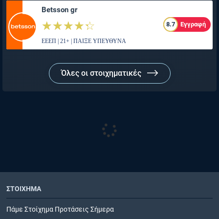
Betsson gr
☆☆☆☆☆
★★★★★
8.7
Εγγραφή
ΕΕΕΠ | 21+ | ΠΑΙΞΕ ΥΠΕΥΘΥΝΑ
Όλες οι στοιχηματικές
ΣΤΟΙΧΗΜΑ
Πάμε Στοίχημα Προτάσεις Σήμερα