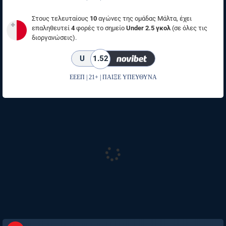
Στους τελευταίους
10
αγώνες της ομάδας Μάλτα, έχει
επαληθευτεί
4
φορές το σημείο
Under 2.5 γκολ
(σε όλες τις
διοργανώσεις).
U
1.52
ΕΕΕΠ | 21+ | ΠΑΙΞΕ ΥΠΕΥΘΥΝΑ