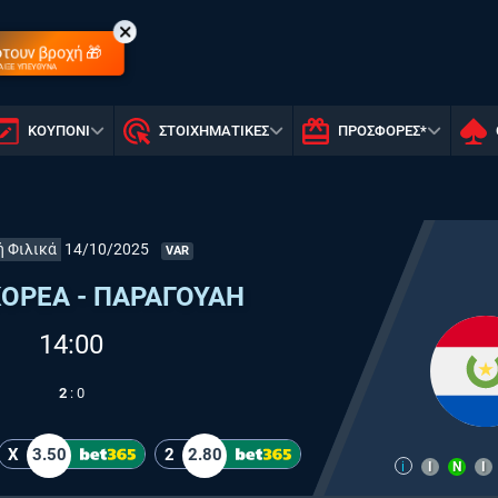
τουν βροχή 🎁
 ΠΑΙΞΕ ΥΠΕΥΘΥΝΑ
ΚΟΥΠΟΝΙ
ΣΤΟΙΧΗΜΑΤΙΚΕΣ
ΠΡΟΣΦΟΡΕΣ*
ή Φιλικά
14/10/2025
VAR
ΚΟΡΕΑ - ΠΑΡΑΓΟΥΑΗ
14:00
2
:
0
X
3.50
2
2.80
i
Ι
Ν
Ι