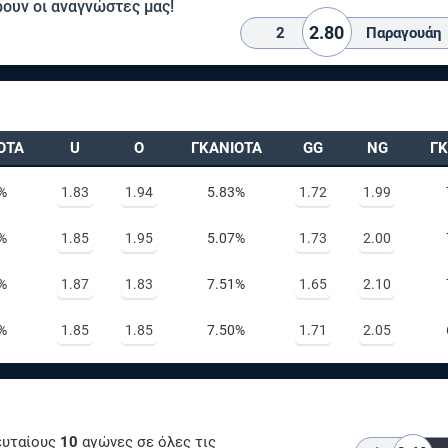
ουν οι αναγνώστες μας!
2.80
2
Παραγουάη
ΟΤΑ
U
O
ΓΚΑΝΙΟΤΑ
GG
NG
ΓΚ
%
1.83
1.94
5.83%
1.72
1.99
%
1.85
1.95
5.07%
1.73
2.00
%
1.87
1.83
7.51%
1.65
2.10
%
1.85
1.85
7.50%
1.71
2.05
ευταίους
10
αγώνες σε όλες τις