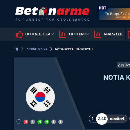
Τα δώρα* πέφ
ΕΕΕΠ | 21+ |
Τα "μπετά" του στοιχήματος
ΠΡΟΓΝΩΣΤΙΚΑ
TIPSTERS
ΑΝΑΛΥΣΕΙΣ
ΔΙΕΘΝΗ ΦΙΛΙΚΑ
ΝΟΤΙΑ ΚΟΡΕΑ - ΠΑΡΑΓΟΥΑΗ
Διεθν
ΝΟΤΙΑ 
1
2.40
i
Η
Ι
Ν
Ν
Ι
Ι