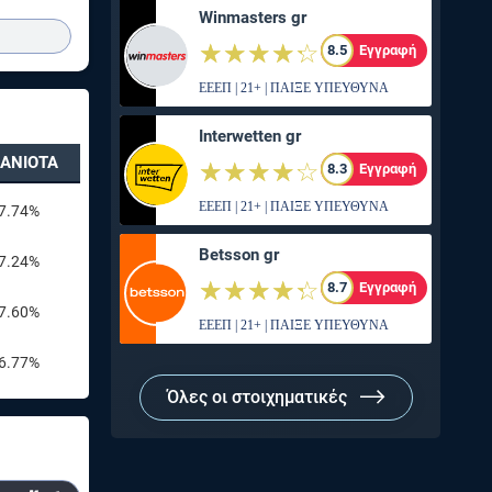
Winmasters gr
☆☆☆☆☆
★★★★★
8.5
Εγγραφή
ΕΕΕΠ | 21+ | ΠΑΙΞΕ ΥΠΕΥΘΥΝΑ
Interwetten gr
ΑΝΙΟΤΑ
☆☆☆☆☆
★★★★★
8.3
Εγγραφή
ΕΕΕΠ | 21+ | ΠΑΙΞΕ ΥΠΕΥΘΥΝΑ
7.74%
Betsson gr
7.24%
☆☆☆☆☆
★★★★★
8.7
Εγγραφή
7.60%
ΕΕΕΠ | 21+ | ΠΑΙΞΕ ΥΠΕΥΘΥΝΑ
6.77%
Όλες οι στοιχηματικές