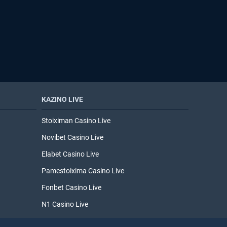
ΚΑΖΙΝΟ LIVE
Stoiximan Casino Live
Novibet Casino Live
Elabet Casino Live
Pamestoixima Casino Live
Fonbet Casino Live
N1 Casino Live