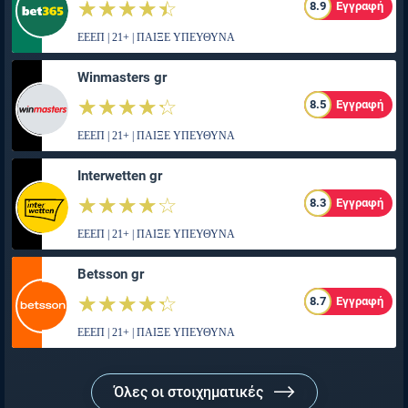
☆☆☆☆☆
★★★★★
8.9
Εγγραφή
ΕΕΕΠ | 21+ | ΠΑΙΞΕ ΥΠΕΥΘΥΝΑ
Winmasters gr
☆☆☆☆☆
★★★★★
8.5
Εγγραφή
ΕΕΕΠ | 21+ | ΠΑΙΞΕ ΥΠΕΥΘΥΝΑ
Interwetten gr
☆☆☆☆☆
★★★★★
8.3
Εγγραφή
ΕΕΕΠ | 21+ | ΠΑΙΞΕ ΥΠΕΥΘΥΝΑ
Betsson gr
☆☆☆☆☆
★★★★★
8.7
Εγγραφή
ΕΕΕΠ | 21+ | ΠΑΙΞΕ ΥΠΕΥΘΥΝΑ
Όλες οι στοιχηματικές