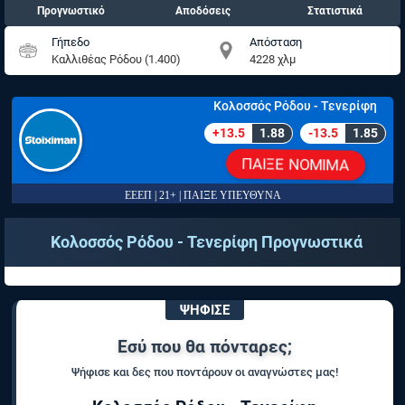
Προγνωστικό
Αποδόσεις
Στατιστικά
Γήπεδο
Απόσταση
Καλλιθέας Ρόδου (1.400)
4228 χλμ
Κολοσσός Ρόδου - Τενερίφη
+13.5
1.88
-13.5
1.85
ΠΑΙΞΕ ΝΟΜΙΜΑ
ΕΕΕΠ | 21+ | ΠΑΙΞΕ ΥΠΕΥΘΥΝΑ
Κολοσσός Ρόδου - Τενερίφη
Προγνωστικά
ΨΗΦΙΣΕ
Εσύ που θα πόνταρες;
Ψήφισε και δες που ποντάρουν οι αναγνώστες μας!