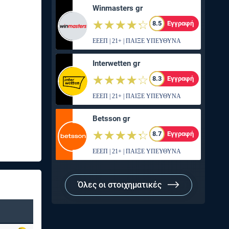
Winmasters gr
☆☆☆☆☆
★★★★★
8.5
Εγγραφή
ΕΕΕΠ | 21+ | ΠΑΙΞΕ ΥΠΕΥΘΥΝΑ
Interwetten gr
☆☆☆☆☆
★★★★★
8.3
Εγγραφή
ΕΕΕΠ | 21+ | ΠΑΙΞΕ ΥΠΕΥΘΥΝΑ
Betsson gr
☆☆☆☆☆
★★★★★
8.7
Εγγραφή
ΕΕΕΠ | 21+ | ΠΑΙΞΕ ΥΠΕΥΘΥΝΑ
Όλες οι στοιχηματικές