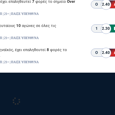
έχει επαληθευτεί
7
φορές το σημείο
Over
O
2.40
Π | 21+ | ΠΑΙΞΕ ΥΠΕΥΘΥΝΑ
ευταίους
10
αγώνες σε όλες τις
1
2.30
Π | 21+ | ΠΑΙΞΕ ΥΠΕΥΘΥΝΑ
ναϊκός, έχει επαληθευτεί
8
φορές το
O
2.40
.
Π | 21+ | ΠΑΙΞΕ ΥΠΕΥΘΥΝΑ