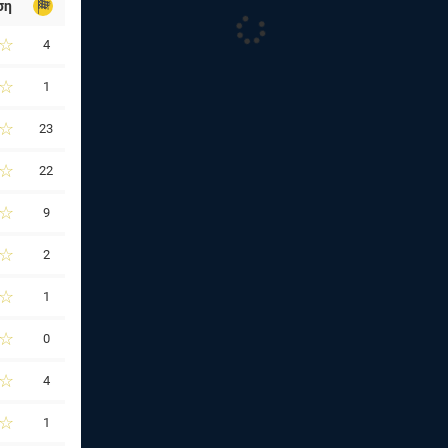
ση
☆
★
4
☆
★
1
☆
★
23
☆
★
22
☆
★
9
☆
★
2
☆
★
1
☆
★
0
☆
★
4
☆
★
1