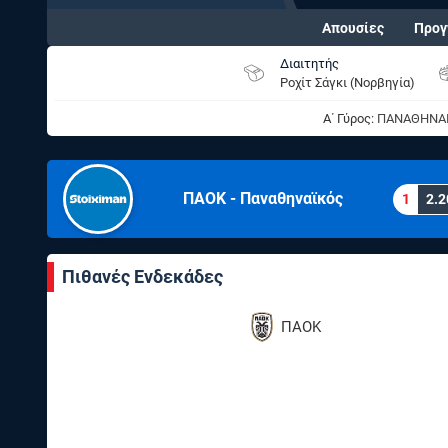
Απουσίες
Προγ
Διαιτητής
Ροχίτ Σάγκι (Νορβηγία)
Α΄ Γύρος:
ΠΑΝΑΘΗΝΑΙΚ
ΠΑΟΚ - Παναθηναϊκός
1
2.2
Πιθανές Ενδεκάδες
ΠΑΟΚ