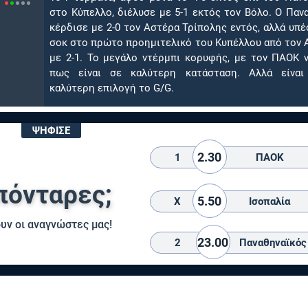
στο Κύπελλο, διέλυσε με 5-1 εκτός τον Βόλο. Ο Παν
κέρδισε με 2-0 τον Αστέρα Τρίπολης εντός, αλλά υπέ
σοκ στο πρώτο προημιτελικό του Κυπέλλου από τον
με 2-1. Το μεγάλο ντέρμπι κορυφής, με τον ΠΑΟΚ ν
πως είναι σε καλύτερη κατάσταση. Αλλά είναι 
καλύτερη επιλογή το G/G.
ΨΗΦΙΣΕ
2.30
1
ΠΑΟΚ
πόνταρες;
5.50
X
Ισοπαλία
υν οι αναγνώστες μας!
23.00
2
Παναθηναϊκός