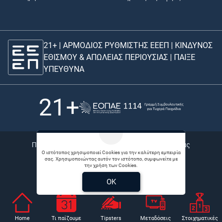
21+ | ΑΡΜΟΔΙΟΣ ΡΥΘΜΙΣΤΗΣ ΕΕΕΠ | ΚΙΝΔΥΝΟΣ
ΕΘΙΣΜΟΥ & ΑΠΩΛΕΙΑΣ ΠΕΡΙΟΥΣΙΑΣ |
ΠΑΙΞΕ
ΥΠΕΥΘΥΝΑ
21+
Πολιτική απορρήτου |
Bet Links |
Θέσεις εργασίας
Ο ιστότοπος χρησιμοποιεί Cookies για την καλύτερη εμπειρία
σας. Χρησιμοποιώντας αυτόν τον ιστότοπο, συμφωνείτε με
© 2026 Betonarme
την χρήση των Cookies.
Developed by
Digital Winners
OK
Home
Τι παίζουμε
Tipsters
Μεταδόσεις
Στοιχηματικές