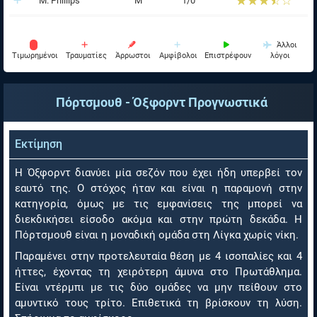
☆☆☆☆☆
★★★★★
M. Phillips
Μ
1/0
Άλλοι
Tιμωρημένοι
Τραυματίες
Άρρωστοι
Αμφίβολοι
Επιστρέφουν
λόγοι
Πόρτσμουθ - Όξφορντ
Προγνωστικά
Εκτίμηση
Η Όξφορντ διανύει μία σεζόν που έχει ήδη υπερβεί τον
εαυτό της. Ο στόχος ήταν και είναι η παραμονή στην
κατηγορία, όμως με τις εμφανίσεις της μπορεί να
διεκδικήσει είσοδο ακόμα και στην πρώτη δεκάδα. Η
Πόρτσμουθ είναι η μοναδική ομάδα στη Λίγκα χωρίς νίκη.
Παραμένει στην προτελευταία θέση με 4 ισοπαλίες και 4
ήττες, έχοντας τη χειρότερη άμυνα στο Πρωτάθλημα.
Είναι ντέρμπι με τις δύο ομάδες να μην πείθουν στο
αμυντικό τους τρίτο. Επιθετικά τη βρίσκουν τη λύση.