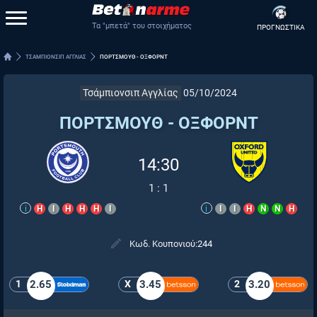
Τα "μπετά" του στοιχήματος
ΠΡΟΓΝΩΣΤΙΚΑ
ΤΣΑΜΠΙΟΝΣΙΠ ΑΓΓΛΙΑΣ
ΠΟΡΤΣΜΟΥΘ - ΟΞΦΟΡΝΤ
Τσάμπιονσιπ Αγγλίας
05/10/2024
ΠΟΡΤΣΜΟΥΘ - ΟΞΦΟΡΝΤ
14:30
1
:
1
i
Η
Ι
Η
Η
Η
Ι
i
Ι
Ι
Η
Ν
Ν
Η
Κωδ. Κουπονιού:
244
1
2.65
X
3.45
2
3.20