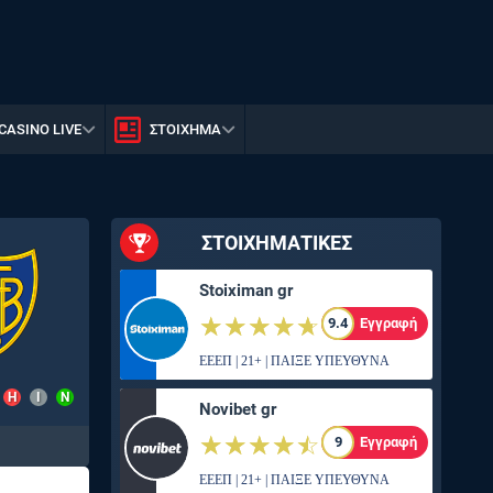
CASINO LIVE
ΣΤΟΙΧΗΜΑ
ΣΤΟΙΧΗΜΑΤΙΚΕΣ
Stoiximan gr
☆☆☆☆☆
★★★★★
9.4
Εγγραφή
ΕΕΕΠ | 21+ | ΠΑΙΞΕ ΥΠΕΥΘΥΝΑ
Η
Ι
Ν
Novibet gr
☆☆☆☆☆
★★★★★
9
Εγγραφή
ΕΕΕΠ | 21+ | ΠΑΙΞΕ ΥΠΕΥΘΥΝΑ