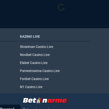
ΚΑΖΙΝΟ LIVE
Stoiximan Casino Live
Novibet Casino Live
Elabet Casino Live
Pamestoixima Casino Live
Fonbet Casino Live
N1 Casino Live