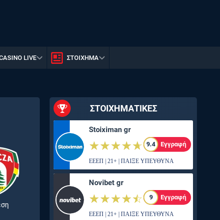
CASINO LIVE
ΣΤΟΙΧΗΜΑ
ΣΤΟΙΧΗΜΑΤΙΚΕΣ
Stoiximan gr
☆☆☆☆☆
★★★★★
9.4
Εγγραφή
ΕΕΕΠ | 21+ | ΠΑΙΞΕ ΥΠΕΥΘΥΝΑ
Novibet gr
☆☆☆☆☆
★★★★★
9
Εγγραφή
έση
ΕΕΕΠ | 21+ | ΠΑΙΞΕ ΥΠΕΥΘΥΝΑ