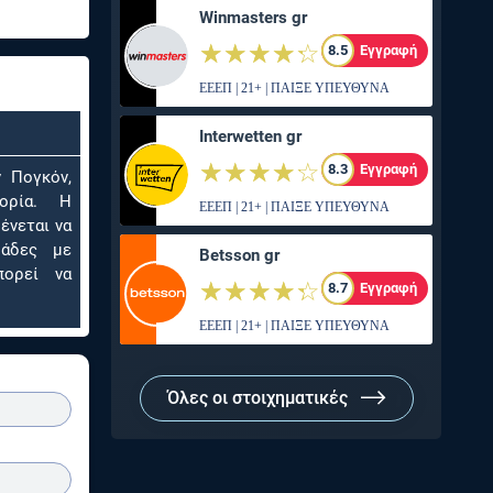
Winmasters gr
☆☆☆☆☆
★★★★★
8.5
Εγγραφή
ΕΕΕΠ | 21+ | ΠΑΙΞΕ ΥΠΕΥΘΥΝΑ
Interwetten gr
☆☆☆☆☆
★★★★★
8.3
Εγγραφή
 Πογκόν,
ορία. Η
ΕΕΕΠ | 21+ | ΠΑΙΞΕ ΥΠΕΥΘΥΝΑ
ένεται να
μάδες με
Betsson gr
πορεί να
☆☆☆☆☆
★★★★★
8.7
Εγγραφή
ΕΕΕΠ | 21+ | ΠΑΙΞΕ ΥΠΕΥΘΥΝΑ
Όλες οι στοιχηματικές