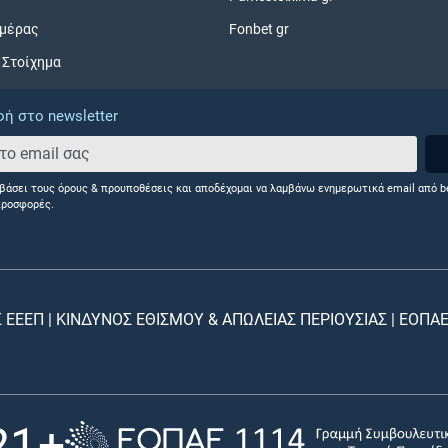
Ημέρας
Fonbet gr
 Στοίχημα
ή στο newsletter
αβάσει τους όρους & προυποθέσεις και αποδέχομαι να λαμβάνω ενημερωτικά email από b
προσφορές.
 ΕΕΕΠ | ΚΙΝΔΥΝΟΣ ΕΘΙΣΜΟΥ & ΑΠΩΛΕΙΑΣ ΠΕΡΙΟΥΣΙΑΣ |
ΕΟΠΑΕ
21+