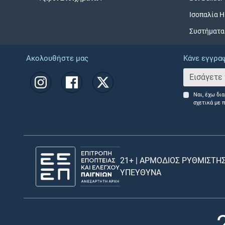
Ισοπαλία 
Συστήματα
Ακολουθήστε μας
Κάνε εγγραφ
Ναι, έχω δι
σχετικά με 
21+ | ΑΡΜΟΔΙΟΣ ΡΥΘΜΙΣΤΗΣ
ΥΠΕΥΘΥΝΑ