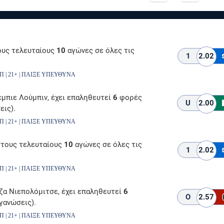
υς τελευταίους
10
αγώνες σε όλες τις
1
2.02
Π | 21+ | ΠΑΙΞΕ ΥΠΕΥΘΥΝΑ
μπιε Λούμπιν, έχει επαληθευτεί
6
φορές
U
2.00
εις).
Π | 21+ | ΠΑΙΞΕ ΥΠΕΥΘΥΝΑ
τους τελευταίους
10
αγώνες σε όλες τις
1
2.02
Π | 21+ | ΠΑΙΞΕ ΥΠΕΥΘΥΝΑ
α Νιεπολόμιτσε, έχει επαληθευτεί
6
O
2.57
γανώσεις).
Π | 21+ | ΠΑΙΞΕ ΥΠΕΥΘΥΝΑ