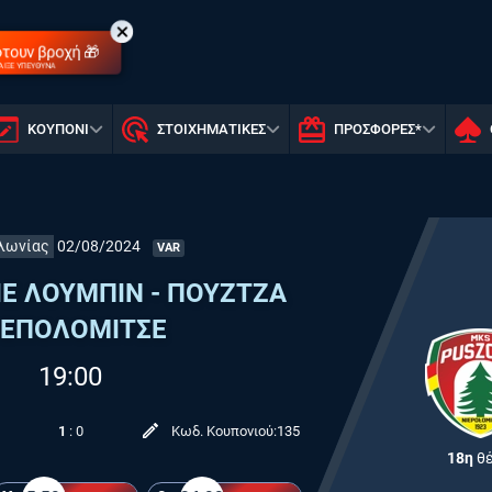
τουν βροχή 🎁
 ΠΑΙΞΕ ΥΠΕΥΘΥΝΑ
ΚΟΥΠΟΝΙ
ΣΤΟΙΧΗΜΑΤΙΚΕΣ
ΠΡΟΣΦΟΡΕΣ*
ολωνίας
02/08/2024
VAR
Ε ΛΟΥΜΠΙΝ - ΠΟΥΖΤΖΑ
ΙΕΠΟΛΟΜΙΤΣΕ
19:00
1
:
0
Κωδ. Κουπονιού:
135
18η
θ