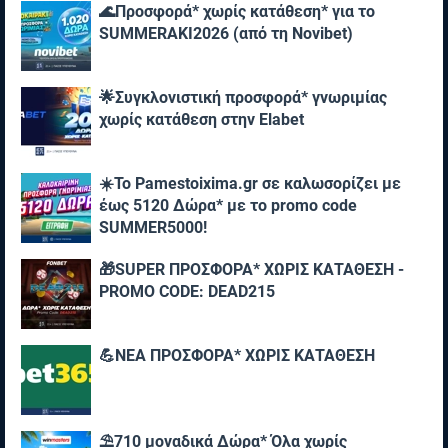
🌊Προσφορά* χωρίς κατάθεση* για το
SUMMERAKI2026 (από τη Novibet)
🌟Συγκλονιστική προσφορά* γνωριμίας
χωρίς κατάθεση στην Elabet
☀️To Pamestoixima.gr σε καλωσορίζει με
έως 5120 Δώρα* με το promo code
SUMMER5000!
🎁SUPER ΠΡΟΣΦΟΡΑ* ΧΩΡΙΣ ΚΑΤΑΘΕΣΗ -
PROMO CODE: DEAD215
💪ΝΕΑ ΠΡΟΣΦΟΡΑ* ΧΩΡΙΣ ΚΑΤΑΘΕΣΗ
⛱️710 μοναδικά Δώρα* Όλα χωρίς