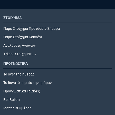
ΣΤΟΙΧΗΜΑ
Πάμε Στοίχημα Προτάσεις Σήμερα
Πάμε Στοίχημα Κουπόνι
Αναλύσεις Αγώνων
Τζίροι Στοιχημάτων
ΠΡΟΓΝΩΣΤΙΚΑ
Τα over της ημέρας
Το δυνατό σημείο της ημέρας
Προγνωστικά Τριάδες
Bet Builder
Ισοπαλία Ημέρας