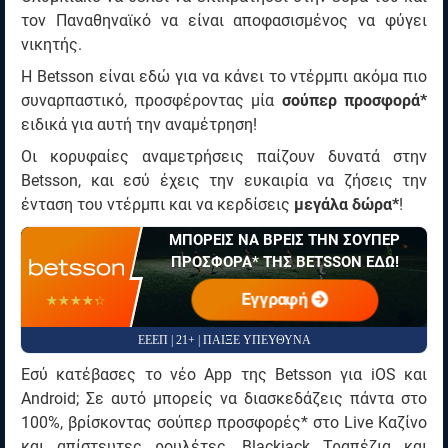
τον Παναθηναϊκό να είναι αποφασισμένος να φύγει
νικητής.
Η Betsson είναι εδώ για να κάνει το ντέρμπι ακόμα πιο
συναρπαστικό, προσφέροντας μία
σούπερ προσφορά*
ειδικά για αυτή την αναμέτρηση!
Οι κορυφαίες αναμετρήσεις παίζουν δυνατά στην
Betsson, και εσύ έχεις την ευκαιρία να ζήσεις την
ένταση του ντέρμπι και να κερδίσεις
μεγάλα δώρα*
!
ΜΠΟΡΕΙΣ ΝΑ ΒΡΕΙΣ THN ΣΟΥΠΕΡ
ΠΡΟΣΦΟΡΑ* ΤΗΣ BETSSON ΕΔΩ!
Εγγραφή
☆☆☆☆☆
★★★★★
ΕΕΕΠ | 21+ | ΠΑΙΞΕ ΥΠΕΥΘΥΝΑ
Εσύ κατέβασες το νέο App της Betsson για iOS και
Αndroid; Σε αυτό μπορείς να διασκεδάζεις πάντα στο
100%, βρίσκοντας σούπερ προσφορές* στο Live Καζίνο
και απίστευτες ρουλέτες, Blackjack Τραπέζια και