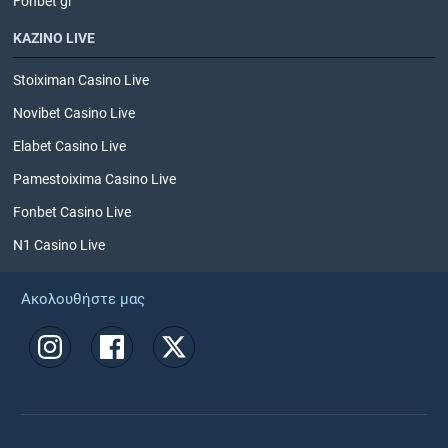
Fonbet gr
ΚΑΖΙΝΟ LIVE
Stoiximan Casino Live
Novibet Casino Live
Elabet Casino Live
Pamestoixima Casino Live
Fonbet Casino Live
N1 Casino Live
Ακολουθήστε μας