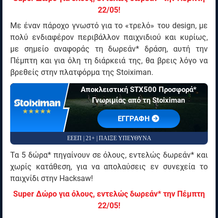
22/05!
Με έναν πάροχο γνωστό για το «τρελό» του design, με
πολύ ενδιαφέρον περιβάλλον παιχνιδιού και κυρίως,
με σημείο αναφοράς τη δωρεάν* δράση, αυτή την
Πέμπτη και για όλη τη διάρκειά της, θα βρεις λόγο να
βρεθείς στην πλατφόρμα της Stoiximan.
Αποκλειστική STX500 Προσφορά*
Γνωριμίας από τη Stoiximan
☆☆☆☆☆
★★★★★
EΓΓΡΑΦΗ
ΕΕΕΠ | 21+ | ΠΑΙΞΕ ΥΠΕΥΘΥΝΑ
Τα 5 δώρα* πηγαίνουν σε όλους, εντελώς δωρεάν* και
χωρίς κατάθεση, για να απολαύσεις εν συνεχεία το
παιχνίδι στην Hacksaw!
Super Δώρο για όλους, εντελώς δωρεάν* την Πέμπτη
22/05!