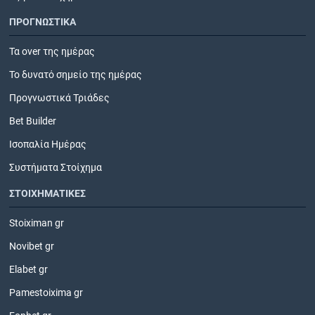
ΠΡΟΓΝΩΣΤΙΚΑ
Τα over της ημέρας
Το δυνατό σημείο της ημέρας
Προγνωστικά Τριάδες
Bet Builder
Ισοπαλία Ημέρας
Συστήματα Στοίχημα
ΣΤΟΙΧΗΜΑΤΙΚΕΣ
Stoiximan gr
Novibet gr
Elabet gr
Pamestoixima gr