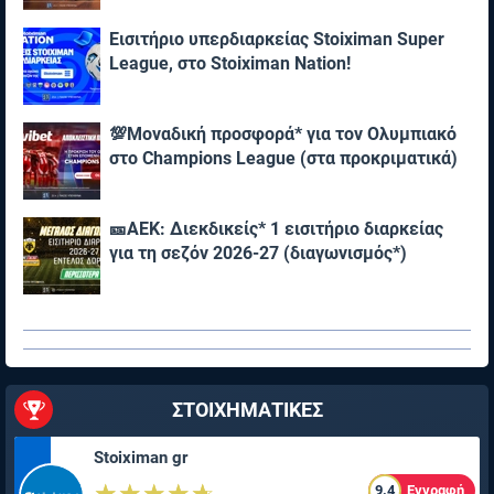
Εισιτήριο υπερδιαρκείας Stoiximan Super
League, στο Stoiximan Nation!
💯Μοναδική προσφορά* για τoν Ολυμπιακό
στο Champions League (στα προκριματικά)
🎫ΑΕΚ: Διεκδικείς* 1 εισιτήριο διαρκείας
για τη σεζόν 2026-27 (διαγωνισμός*)
ΣΤΟΙΧΗΜΑΤΙΚΕΣ
Stoiximan gr
9.4
Εγγραφή