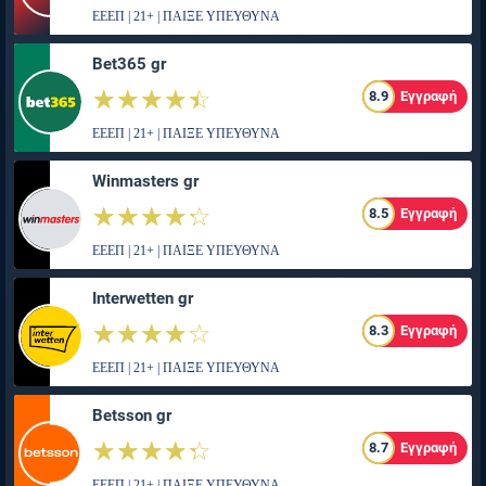
ΕΕΕΠ | 21+ | ΠΑΙΞΕ ΥΠΕΥΘΥΝΑ
Bet365 gr
☆☆☆☆☆
★★★★★
8.9
Εγγραφή
ΕΕΕΠ | 21+ | ΠΑΙΞΕ ΥΠΕΥΘΥΝΑ
Winmasters gr
☆☆☆☆☆
★★★★★
8.5
Εγγραφή
ΕΕΕΠ | 21+ | ΠΑΙΞΕ ΥΠΕΥΘΥΝΑ
Interwetten gr
☆☆☆☆☆
★★★★★
8.3
Εγγραφή
ΕΕΕΠ | 21+ | ΠΑΙΞΕ ΥΠΕΥΘΥΝΑ
Betsson gr
☆☆☆☆☆
★★★★★
8.7
Εγγραφή
ΕΕΕΠ | 21+ | ΠΑΙΞΕ ΥΠΕΥΘΥΝΑ