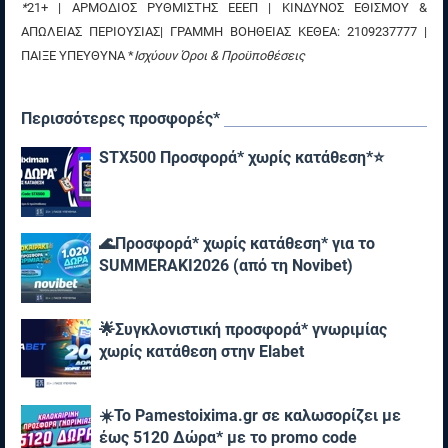
*​
21+ | ΑΡΜΟΔΙΟΣ ΡΥΘΜΙΣΤΗΣ ΕΕΕΠ | ΚΙΝΔΥΝΟΣ ΕΘΙΣΜΟΥ &
ΑΠΩΛΕΙΑΣ ΠΕΡΙΟΥΣΙΑΣ| ΓΡΑΜΜΗ ΒΟΗΘΕΙΑΣ ΚΕΘΕΑ: 2109237777 |
ΠΑΙΞΕ ΥΠΕΥΘΥΝΑ *
Ισχύουν Όροι & Προϋποθέσεις
Περισσότερες προσφορές*
STX500 Προσφορά* χωρίς κατάθεση*⭐
🌊Προσφορά* χωρίς κατάθεση* για το
SUMMERAKI2026 (από τη Novibet)
🌟Συγκλονιστική προσφορά* γνωριμίας
χωρίς κατάθεση στην Elabet
☀️To Pamestoixima.gr σε καλωσορίζει με
έως 5120 Δώρα* με το promo code