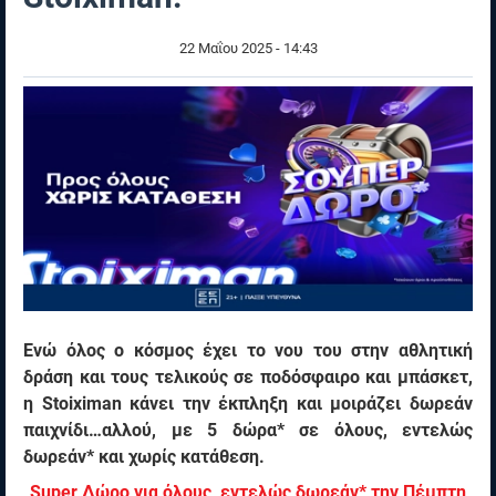
22 Μαΐου 2025 - 14:43
Ενώ όλος ο κόσμος έχει το νου του στην αθλητική
δράση και τους τελικούς σε ποδόσφαιρο και μπάσκετ,
η Stoiximan κάνει την έκπληξη και μοιράζει δωρεάν
παιχνίδι…αλλού, με 5 δώρα* σε όλους, εντελώς
δωρεάν* και χωρίς κατάθεση.
Super Δώρο για όλους, εντελώς δωρεάν* την Πέμπτη